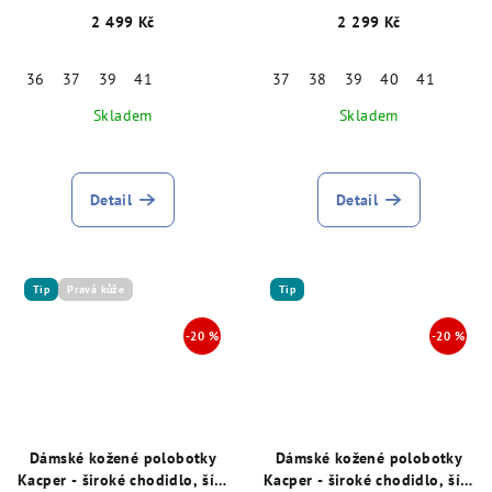
K, červené 28178
K, červené, 28787
2 499 Kč
2 299 Kč
36
37
39
41
37
38
39
40
41
Skladem
Skladem
Detail
Detail
Tip
Pravá kůže
Tip
Dámské kožené polobotky
Dámské kožené polobotky
Kacper - široké chodidlo, šíře
Kacper - široké chodidlo, šíře