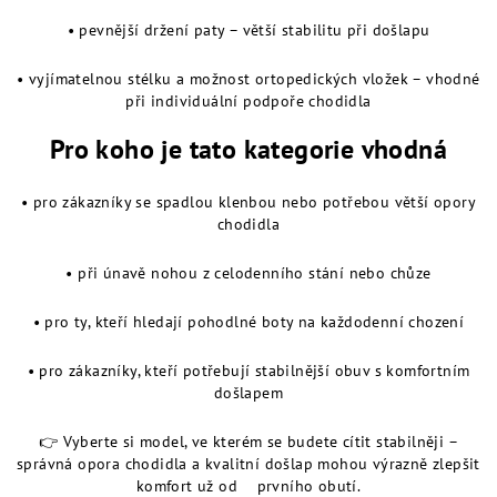
• pevnější držení paty – větší stabilitu při došlapu
• vyjímatelnou stélku a možnost ortopedických vložek – vhodné
při individuální podpoře chodidla
Pro koho je tato kategorie vhodná
• pro zákazníky se spadlou klenbou nebo potřebou větší opory
chodidla
• při únavě nohou z celodenního stání nebo chůze
• pro ty, kteří hledají pohodlné boty na každodenní chození
• pro zákazníky, kteří potřebují stabilnější obuv s komfortním
došlapem
👉 Vyberte si model, ve kterém se budete cítit stabilněji –
správná opora chodidla a kvalitní došlap mohou výrazně zlepšit
komfort už od prvního obutí.