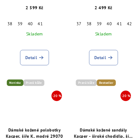
2 599 Kč
2 499 Kč
38
39
40
41
37
38
39
40
41
42
Skladem
Skladem
Detail
Detail
Novinka
Pravá kůže
Pravá kůže
Bestseller
Dámské kožené polobotky
Dámské kožené sandály
Kacper, šíře K, modré 29070
Kacper - široké chodidlo, šíře