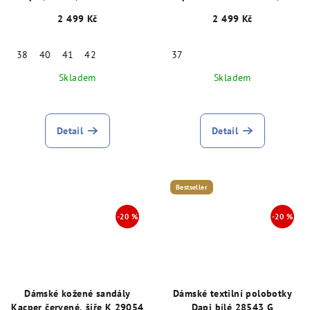
K, červené 28935
2 499 Kč
2 499 Kč
38
40
41
42
37
Skladem
Skladem
Detail
Detail
Bestseller
Dámské kožené sandály
Dámské textilní polobotky
Kacper červené, šíře K 29054
Dapi bílé 28543 G