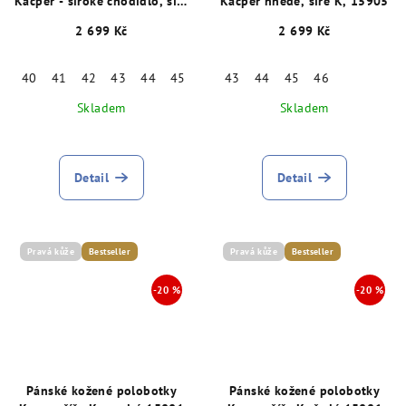
Kacper - široké chodidlo, šíře
Kacper hnědé, šíře K, 15905
K, modré 15874
2 699 Kč
2 699 Kč
40
41
42
43
44
45
46
43
44
45
46
Skladem
Skladem
Detail
Detail
Pravá kůže
Bestseller
Pravá kůže
Bestseller
Pánské kožené polobotky
Pánské kožené polobotky