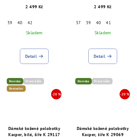
K, modré 28473
K, zelené 29062
2 499 Kč
2 499 Kč
39
40
42
37
39
40
41
Skladem
Skladem
Detail
Detail
Novinka
Pravá kůže
Novinka
Pravá kůže
Bestseller
Dámské kožené polobotky
Dámské kožené polobotky
Kacper, bílé, šíře K 29117
Kacper, šíře K 29069