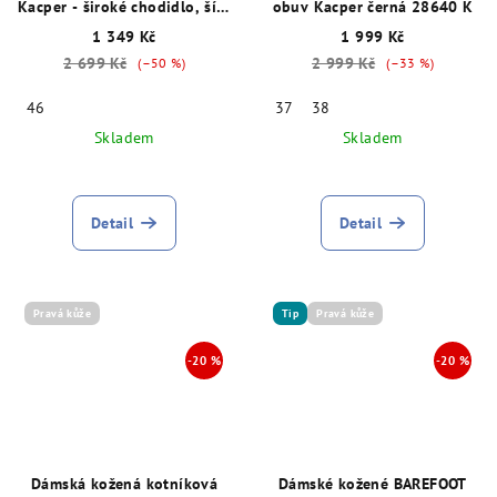
Kacper - široké chodidlo, šíře
obuv Kacper černá 28640 K
K, šedé, 15777
1 349 Kč
1 999 Kč
2 699 Kč
2 999 Kč
(–50 %)
(–33 %)
46
37
38
Skladem
Skladem
Detail
Detail
Pravá kůže
Tip
Pravá kůže
Dámská kožená kotníková
Dámské kožené BAREFOOT