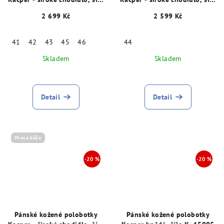
K, hnědé 15876
K, modré 15759
2 699 Kč
2 599 Kč
41
42
43
45
46
44
Skladem
Skladem
Detail
Detail
Pravá kůže
Pánské kožené polobotky
Pánské kožené polobotky