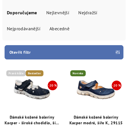
Ř
a
Doporučujeme
Nejlevnější
Nejdražší
z
e
Nejprodávanější
Abecedně
n
í
p
Otevřít filtr
r
V
o
ý
Pravá kůže
Bestseller
Novinka
d
p
u
i
k
s
t
p
ů
r
Dámské kožené baleríny
Dámské kožené baleríny
o
Kacper - široké chodidlo, šíře
Kacper modré, šíře K, 29115