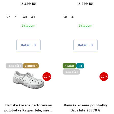
K, modré 28947
d
2 499 Kč
2 599 Kč
u
k
37
39
40
41
38
40
t
Skladem
Skladem
ů
Detail
Detail
Pravá kůže
Bestseller
Novinka
Tip
Pravá kůže
Dámské kožené perforované
Dámské kožené polobotky
polobotky Kacper bílé, šíře K
Dapi bílé 28978 G