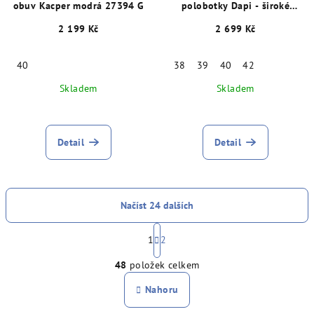
obuv Kacper modrá 27394 G
polobotky Dapi - široké
chodidlo, šíře K hnědé
2 199 Kč
2 699 Kč
29015
40
38
39
40
42
Skladem
Skladem
Detail
Detail
Načíst 24 dalších
S
t
1
2
O
r
48
položek celkem
á
v
n
l
Nahoru
k
á
o