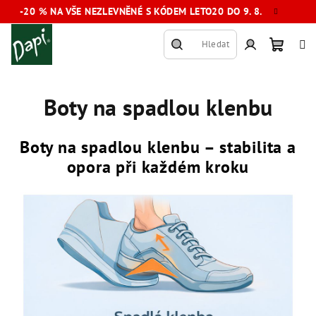
Přejít
-20 % NA VŠE NEZLEVNĚNÉ S KÓDEM LETO20 DO 9. 8.
na
obsah
Hledat
Nákup
Přihlášení
Boty na spadlou klenbu
košík
Boty na spadlou klenbu – stabilita a
opora při každém kroku