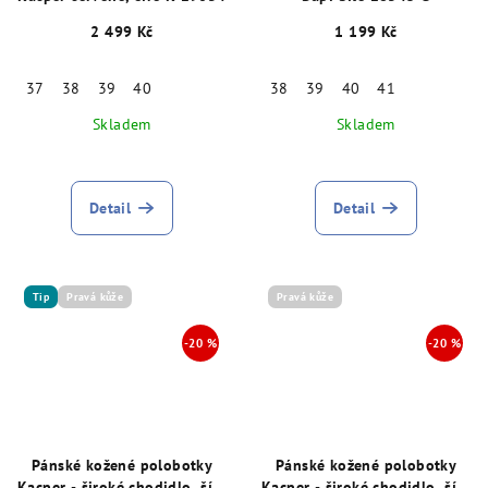
2 499 Kč
1 199 Kč
37
38
39
40
38
39
40
41
Skladem
Skladem
Detail
Detail
Tip
Pravá kůže
Pravá kůže
Pánské kožené polobotky
Pánské kožené polobotky
Kacper - široké chodidlo, šíře
Kacper - široké chodidlo, šíře