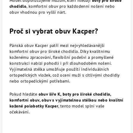
Model doporučujeme mužům, kteří hledají
boty pro široké
chodidlo
, komfortní obuv pro každodenní nošení nebo
obuv vhodnou pro vyšší nárt.
Proč si vybrat obuv Kacper?
Pánská obuv Kacper patří mezi nejvyhledávanější
komfortní obuv pro široké chodidlo. Díky kvalitnímu
koženému zpracování, flexibilní podešvi a promyšlené
konstrukci nabízí pohodlí i při dlouhodobém nošení.
Vyjímatelná stélka umožňuje použití individuálních
ortopedických vložek, což ocení muži s citlivými chodidly
nebo ortopedickými potřebami.
Pokud hledáte
obuv šíře K, boty pro široké chodidlo,
komfortní obuv, obuv s vyjímatelnou stélkou nebo kvalitní
kožené polobotky Kacper
, tento model splní vaše
očekávání.