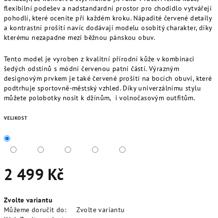
flexibilní podešev a nadstandardní prostor pro chodidlo vytvářejí
pohodlí, které oceníte při každém kroku. Nápadité červené detaily
a kontrastní prošití navíc dodávají modelu osobitý charakter, díky
kterému nezapadne mezi běžnou pánskou obuv.
Tento model je vyroben z kvalitní přírodní kůže v kombinaci
šedých odstínů s módní červenou patní částí. Výrazným
designovým prvkem je také červené prošití na bocích obuvi, které
podtrhuje sportovně-městský vzhled. Díky univerzálnímu stylu
můžete polobotky nosit k džínům, i volnočasovým outfitům.
VELIKOST
2 499 Kč
Měrná
Zvolte variantu
cena:
Můžeme doručit do:
Zvolte variantu