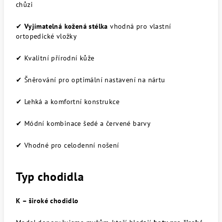
chůzi
✔
Vyjímatelná kožená stélka
vhodná pro vlastní
ortopedické vložky
✔ Kvalitní přírodní kůže
✔ Šněrování pro optimální nastavení na nártu
✔ Lehká a komfortní konstrukce
✔ Módní kombinace šedé a červené barvy
✔ Vhodné pro celodenní nošení
Typ chodidla
K – široké chodidlo