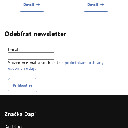
Detail
Detail
Odebírat newsletter
E-mail
Vložením e-mailu souhlasíte s
podmínkami ochrany
osobních údajů
Přihlásit se
Z
á
Značka Dapi
p
a
Dapi Club