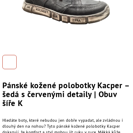
Pánské kožené polobotky Kacper –
šedá s červenými detaily | Obuv
šíře K
Hledáte boty, které nebudou jen dobře vypadat, ale zvládnou i
dlouhý den na nohou? Tyto pánské kožené polobotky Kacper
dokazují, že komfort a styl mohou jít ruku v ruce. Měkká kůže,