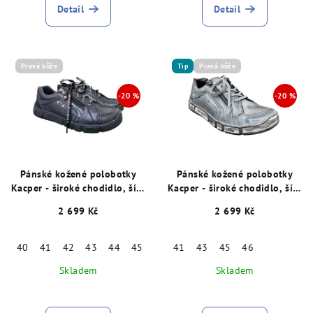
Detail
Detail
Pravá kůže
Tip
Pravá kůže
Pánské kožené polobotky
Pánské kožené polobotky
Kacper - široké chodidlo, šíře
Kacper - široké chodidlo, šíře
K, modré 15874
K, šedé 15875
2 699 Kč
2 699 Kč
40
41
42
43
44
45
46
41
43
45
46
Skladem
Skladem