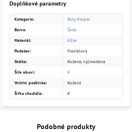
Doplňkové parametry
Kategorie
:
Boty Kacper
Barva
:
Šedá
Materiál
:
Kůže
Podešev
:
Flexiblová
Stélka
:
Kožená, vyjímatelná
Šíře obuvi
:
K
Vnitřní podšívka
:
Kožená
Šířka chodidla
:
K
Podobné produkty