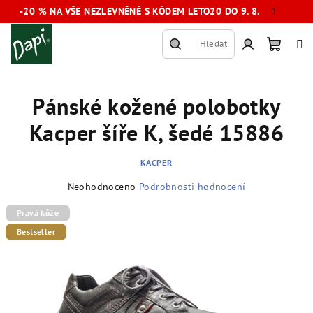
Přejít
-20 % NA VŠE NEZLEVNĚNÉ S KÓDEM LETO20 DO 9. 8.
na
obsah
Hledat
Nákup
Přihlášení
Pánské kožené polobotky
košík
Kacper šíře K, šedé 15886
KACPER
Průměrné
Neohodnoceno
Podrobnosti hodnocení
hodnocení
produktu
Pravá kůže
je
Bestseller
0,0
z
5
hvězdiček.