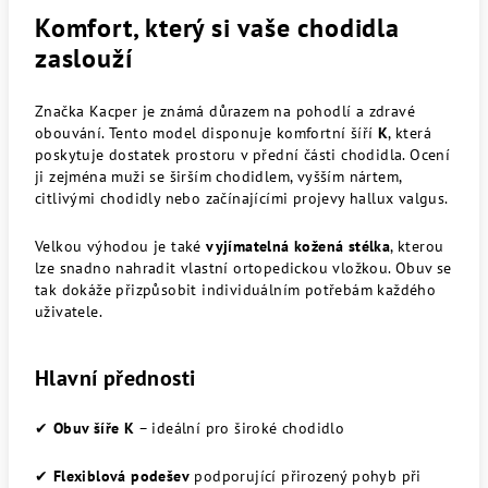
Komfort, který si vaše chodidla
zaslouží
Značka Kacper je známá důrazem na pohodlí a zdravé
obouvání. Tento model disponuje komfortní šíří
K
, která
poskytuje dostatek prostoru v přední části chodidla. Ocení
ji zejména muži se širším chodidlem, vyšším nártem,
citlivými chodidly nebo začínajícími projevy hallux valgus.
Velkou výhodou je také
vyjímatelná kožená stélka
, kterou
lze snadno nahradit vlastní ortopedickou vložkou. Obuv se
tak dokáže přizpůsobit individuálním potřebám každého
uživatele.
Hlavní přednosti
✔
Obuv šíře K
– ideální pro široké chodidlo
✔
Flexiblová podešev
podporující přirozený pohyb při