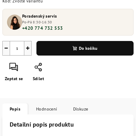
Kód:
Zvolte variantu
Poradenský servis
Po-Pá 8:30-16:30
+420 774 732 553
−
+
Do košíku
Zeptat se
Sdílet
Popis
Hodnocení
Diskuze
Detailní popis produktu