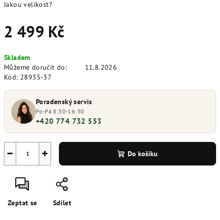
Jakou velikost?
2 499 Kč
Měrná
Skladem
cena:
Můžeme doručit do:
11.8.2026
Kód:
28935-37
Poradenský servis
Po-Pá 8:30-16:30
+420 774 732 553
−
+
Do košíku
Zeptat se
Sdílet