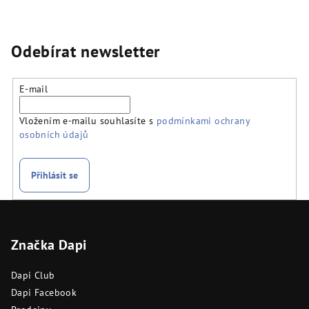
Odebírat newsletter
E-mail
Vložením e-mailu souhlasíte s
podmínkami ochrany
osobních údajů
Přihlásit se
Z
á
Značka Dapi
p
a
Dapi Club
t
Dapi Facebook
í