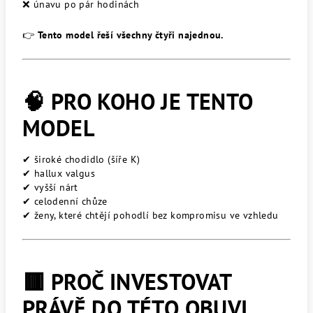
❌ únavu po pár hodinách
👉
Tento model řeší všechny čtyři najednou.
🧠 PRO KOHO JE TENTO
MODEL
✔ široké chodidlo (šíře K)
✔ hallux valgus
✔ vyšší nárt
✔ celodenní chůze
✔ ženy, které chtějí pohodlí bez kompromisu ve vzhledu
🟥 PROČ INVESTOVAT
PRÁVĚ DO TÉTO OBUVI