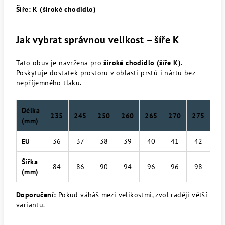
Šíře: K (široké chodidlo)
Jak vybrat správnou velikost – šíře K
Tato obuv je navržena pro
široké chodidlo (šíře K)
.
Poskytuje dostatek prostoru v oblasti prstů i nártu bez
nepříjemného tlaku.
Délka
235
245
250
260
265
270
275
(mm)
EU
36
37
38
39
40
41
42
Šířka
84
86
90
94
96
96
98
(mm)
Doporučení:
Pokud váháš mezi velikostmi, zvol raději větší
variantu.