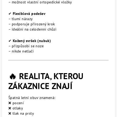
– možnost vlastní ortopedické vložky
✔
Flexiblová podešev
– tlumí nárazy
– podporuje přirozený krok
– ideální na celodenní chůzi
✔
Kožený svršek (nubuk)
– přizpůsobí se noze
– nikde netlačí
🔥 REALITA, KTEROU
ZÁKAZNICE ZNAJÍ
Špatná letní obuv znamená:
❌ pocení
❌ otlaky
❌ tlak na prsty