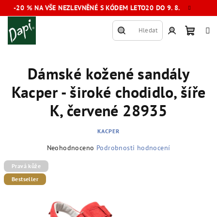
Přejít
-20 % NA VŠE NEZLEVNĚNÉ S KÓDEM LETO20 DO 9. 8.
na
obsah
Hledat
Nákup
Přihlášení
Dámské kožené sandály
košík
Kacper - široké chodidlo, šíře
K, červené 28935
KACPER
Průměrné
Neohodnoceno
Podrobnosti hodnocení
hodnocení
produktu
Pravá kůže
je
Bestseller
0,0
z
5
hvězdiček.