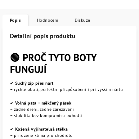
Popis
Hodnocení
Diskuze
Detailní popis produktu
🟢 PROČ TYTO BOTY
FUNGUJÍ
✔
Suchý zip přes nárt
– rychlé obutí, perfektní přizpůsobení i při vyšším nártu
✔
Volná pata + měkčený pásek
– žádné dření, žádné zařezávání
– stabilita bez kompromisu pohodlí
✔
Kožená vyjímatelná stélka
– přirozené klima pro chodidlo