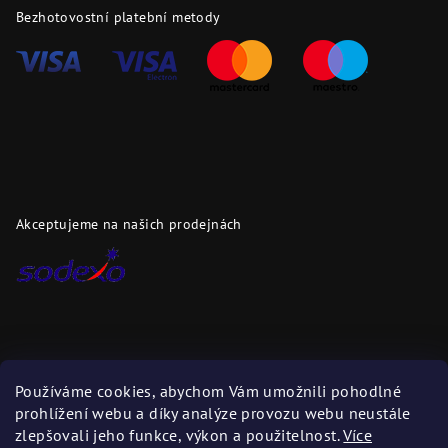
Bezhotovostní platební metody
Akceptujeme na našich prodejnách
Dopravci
Používáme cookies, abychom Vám umožnili pohodlné
prohlížení webu a díky analýze provozu webu neustále
Zboží zasíláme těmito dopravci
zlepšovali jeho funkce, výkon a použitelnost.
Více