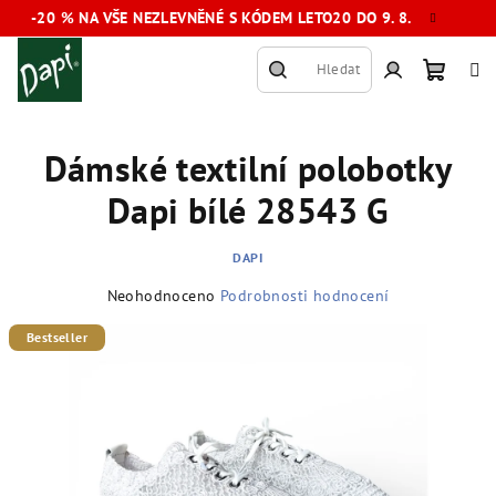
Přejít
-20 % NA VŠE NEZLEVNĚNÉ S KÓDEM LETO20 DO 9. 8.
na
obsah
Hledat
Nákup
Přihlášení
Dámské textilní polobotky
košík
Dapi bílé 28543 G
DAPI
Průměrné
Neohodnoceno
Podrobnosti hodnocení
hodnocení
produktu
Bestseller
je
0,0
z
5
hvězdiček.