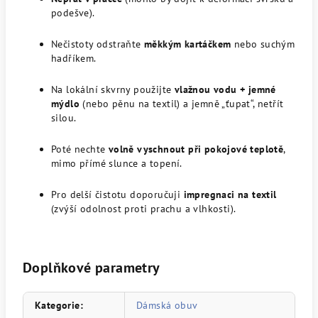
podešve).
Nečistoty odstraňte
měkkým kartáčkem
nebo suchým
hadříkem.
Na lokální skvrny použijte
vlažnou vodu + jemné
mýdlo
(nebo pěnu na textil) a jemně „ťupat“, netřít
silou.
Poté nechte
volně vyschnout při pokojové teplotě
,
mimo přímé slunce a topení.
Pro delší čistotu doporučuji
impregnaci na textil
(zvýší odolnost proti prachu a vlhkosti).
Doplňkové parametry
Kategorie
:
Dámská obuv