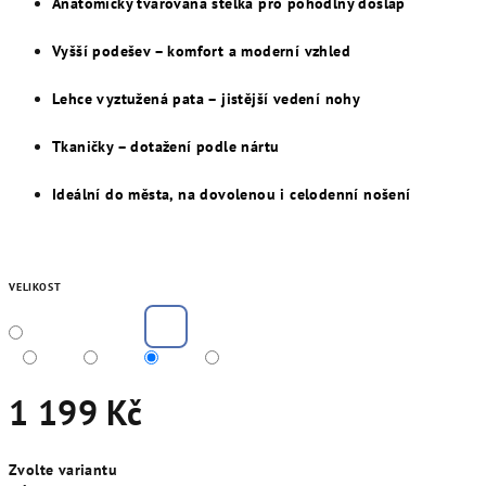
Anatomicky tvarovaná stélka pro pohodlný došlap
Vyšší podešev – komfort a moderní vzhled
Lehce vyztužená pata – jistější vedení nohy
Tkaničky – dotažení podle nártu
Ideální do města, na dovolenou i celodenní nošení
VELIKOST
1 199 Kč
Měrná
Zvolte variantu
cena: