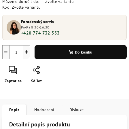
Můžeme doručit do:
Zvolte variantu
Kód:
Zvolte variantu
Poradenský servis
Po-Pá 8:30-16:30
+420 774 732 553
−
+
Do košíku
Zeptat se
Sdílet
Popis
Hodnocení
Diskuze
Detailní popis produktu