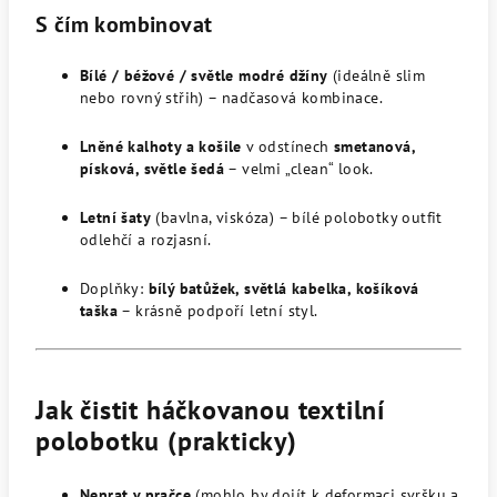
S čím kombinovat
Bílé / béžové / světle modré džíny
(ideálně slim
nebo rovný střih) – nadčasová kombinace.
Lněné kalhoty a košile
v odstínech
smetanová,
písková, světle šedá
– velmi „clean“ look.
Letní šaty
(bavlna, viskóza) – bílé polobotky outfit
odlehčí a rozjasní.
Doplňky:
bílý batůžek, světlá kabelka, košíková
taška
– krásně podpoří letní styl.
Jak čistit háčkovanou textilní
polobotku (prakticky)
Neprat v pračce
(mohlo by dojít k deformaci svršku a