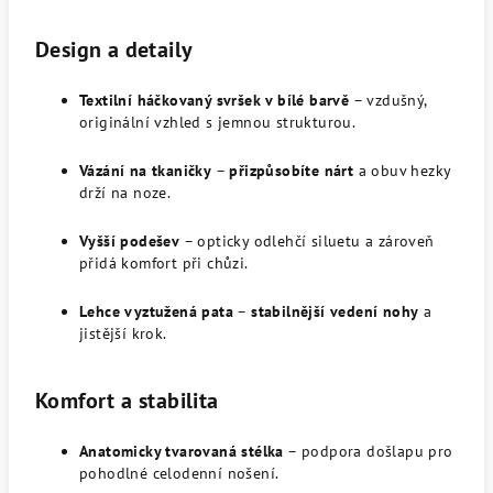
Design a detaily
Textilní háčkovaný svršek v bílé barvě
– vzdušný,
originální vzhled s jemnou strukturou.
Vázání na tkaničky
–
přizpůsobíte nárt
a obuv hezky
drží na noze.
Vyšší podešev
– opticky odlehčí siluetu a zároveň
přidá komfort při chůzi.
Lehce vyztužená pata
–
stabilnější vedení nohy
a
jistější krok.
Komfort a stabilita
Anatomicky tvarovaná stélka
– podpora došlapu pro
pohodlné celodenní nošení.