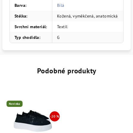
Barva
:
Bílá
Stélka
:
Kožená, vyměkčená, anatomická
Svrchní materiál
:
Textil
Typ chodidla
:
G
Podobné produkty
Novinka