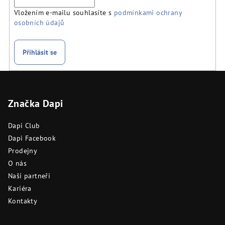
Vložením e-mailu souhlasíte s
podmínkami ochrany
osobních údajů
Přihlásit se
Z
á
Značka Dapi
p
a
Dapi Club
t
Dapi Facebook
í
Prodejny
O nás
Naši partneři
Kariéra
Kontakty