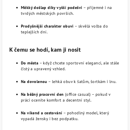
Měkký došlap díky vyšší podešvi
– příjemné i na
tvrdých městských površích.
Prodyšnější charakter obuvi
– skvělá volba do
teplejších dní.
K čemu se hodí, kam ji nosit
Do města
– když chcete sportovní eleganci, ale stále
čistý a upravený vzhled.
Na dovolenou
– lehká obuv k šatům, šortkám i lnu.
Na běžný pracovní den
(office casual) – pokud v
práci oceníte komfort a decentní styl.
Na víkend a cestování
– pohodlný model, který
vypadá žensky i bez podpatku.