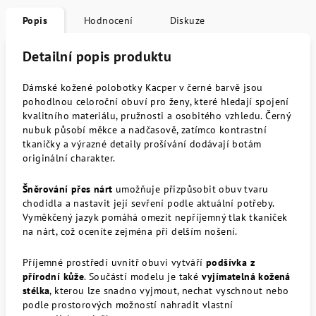
Popis
Hodnocení
Diskuze
Detailní popis produktu
Dámské kožené polobotky Kacper v černé barvě jsou
pohodlnou celoroční obuví pro ženy, které hledají spojení
kvalitního materiálu, pružnosti a osobitého vzhledu. Černý
nubuk působí měkce a nadčasově, zatímco kontrastní
tkaničky a výrazné detaily prošívání dodávají botám
originální charakter.
Šněrování přes nárt
umožňuje přizpůsobit obuv tvaru
chodidla a nastavit její sevření podle aktuální potřeby.
Vyměkčený jazyk pomáhá omezit nepříjemný tlak tkaniček
na nárt, což oceníte zejména při delším nošení.
Příjemné prostředí uvnitř obuvi vytváří
podšívka z
přírodní kůže
. Součástí modelu je také
vyjímatelná kožená
stélka
, kterou lze snadno vyjmout, nechat vyschnout nebo
podle prostorových možností nahradit vlastní