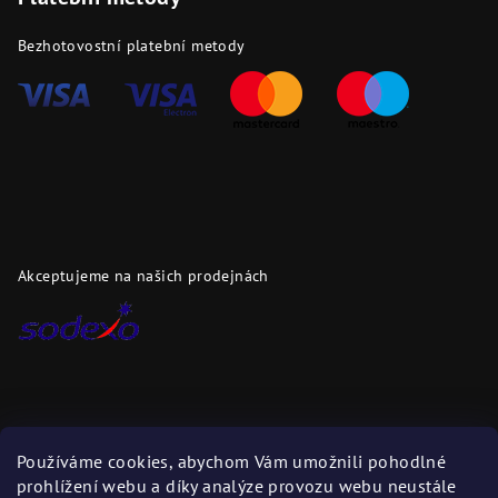
Bezhotovostní platební metody
Akceptujeme na našich prodejnách
Dopravci
Používáme cookies, abychom Vám umožnili pohodlné
prohlížení webu a díky analýze provozu webu neustále
Zboží zasíláme těmito dopravci