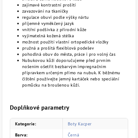
zajímavé kontrastní prošití
zavazování na tkaničky
regulace obuvi podle výšky nártu
příjemně vyměkčený jazyk
vnitřní podšívka z přírodní kůže
vyjímatelná kožená stélka
možnost použití vlastní ortopedické vložky
pružná a prošitá flexiblová podešev
pohodlná obuv do města, práce i pro volný čas
Nubukovou kůži doporučujeme před prvním
nošením ošetřit bezbarvým impregnačním
přípravkem určeným přímo na nubuk. K běžnému
čištění používejte jemný kartáček nebo speciální
pomůcku na broušenou kůži.
Doplňkové parametry
Kategorie
:
Boty Kacper
Barva
:
Černá