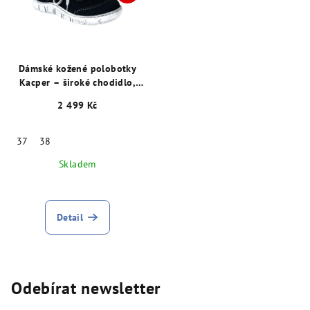
Dámské kožené polobotky
Kacper – široké chodidlo,
šíře K, černé 29061
2 499 Kč
37
38
Skladem
Detail
Odebírat newsletter