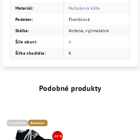
Materiál
:
Nubuková kůže
Podešev
:
Flexiblová
Stélka
:
Kožená, vyjímatelná
Šíře obuvi
:
K
Šířka chodidla
:
K
Podobné produkty
Pravá kůže
Bestseller