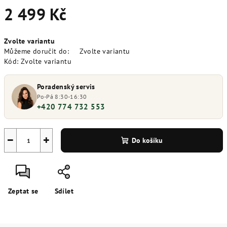
2 499 Kč
Měrná
Zvolte variantu
cena:
Můžeme doručit do:
Zvolte variantu
Kód:
Zvolte variantu
Poradenský servis
Po-Pá 8:30-16:30
+420 774 732 553
−
+
Do košíku
Zeptat se
Sdílet