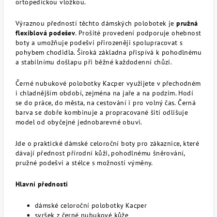
ortopedickou vložkou.
Výraznou předností těchto dámských polobotek je
pružná
flexiblová podešev
. Prošité provedení podporuje ohebnost
boty a umožňuje podešvi přirozeněji spolupracovat s
pohybem chodidla. Široká základna přispívá k pohodlnému
a stabilnímu došlapu při běžné každodenní chůzi.
Černé nubukové polobotky Kacper využijete v přechodném
i chladnějším období, zejména na jaře a na podzim. Hodí
se do práce, do města, na cestování i pro volný čas. Černá
barva se dobře kombinuje a propracované šití odlišuje
model od obyčejné jednobarevné obuvi.
Jde o praktické dámské celoroční boty pro zákaznice, které
dávají přednost přírodní kůži, pohodlnému šněrování,
pružné podešvi a stélce s možností výměny.
Hlavní přednosti
dámské celoroční polobotky Kacper
svršek z černé nubukové kůže