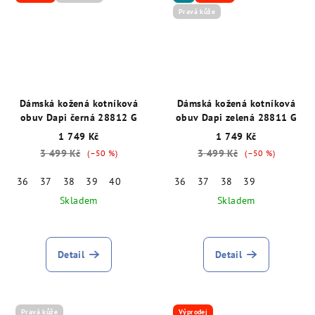
Pravá kůže
Dámská kožená kotníková
Dámská kožená kotníková
obuv Dapi černá 28812 G
obuv Dapi zelená 28811 G
1 749 Kč
1 749 Kč
3 499 Kč
3 499 Kč
(–50 %)
(–50 %)
36
37
38
39
40
36
37
38
39
Skladem
Skladem
Detail
Detail
Pravá kůže
Výprodej