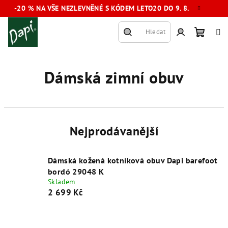
Přejít
-20 % NA VŠE NEZLEVNĚNÉ S KÓDEM LETO20 DO 9. 8.
na
obsah
Hledat
Nákup
Přihlášení
Dámská zimní obuv
košík
Nejprodávanější
Dámská kožená kotníková obuv Dapi barefoot
bordó 29048 K
Skladem
2 699 Kč