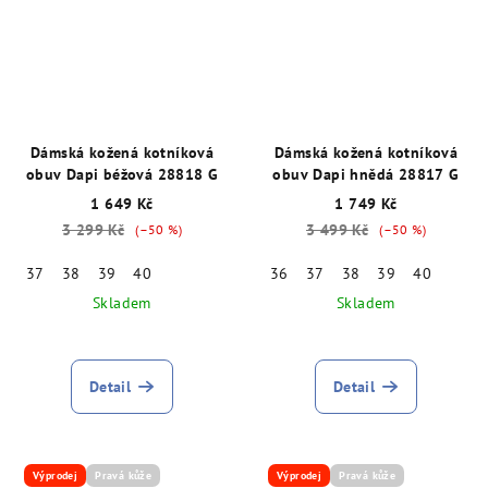
Dámská kožená kotníková
Dámská kožená kotníková
obuv Dapi béžová 28818 G
obuv Dapi hnědá 28817 G
1 649 Kč
1 749 Kč
3 299 Kč
3 499 Kč
(–50 %)
(–50 %)
37
38
39
40
36
37
38
39
40
Skladem
Skladem
Detail
Detail
Výprodej
Pravá kůže
Výprodej
Pravá kůže