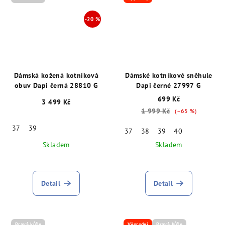
Dámská kožená kotníková
Dámské kotníkové sněhule
obuv Dapi černá 28810 G
Dapi černé 27997 G
699 Kč
3 499 Kč
1 999 Kč
(–65 %)
37
39
37
38
39
40
Skladem
Skladem
Detail
Detail
Pravá kůže
Výprodej
Pravá kůže