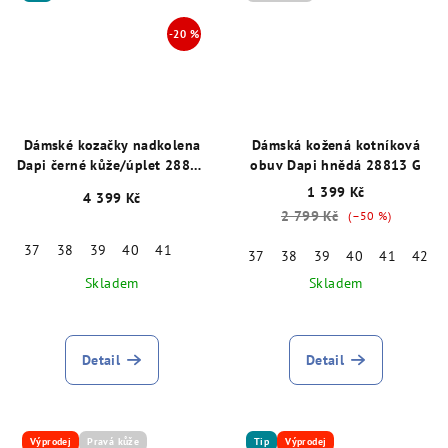
Dámské kozačky nadkolena
Dámská kožená kotníková
Dapi černé kůže/úplet 28821
obuv Dapi hnědá 28813 G
G
1 399 Kč
4 399 Kč
2 799 Kč
(–50 %)
37
38
39
40
41
37
38
39
40
41
42
Skladem
Skladem
Detail
Detail
Výprodej
Pravá kůže
Tip
Výprodej