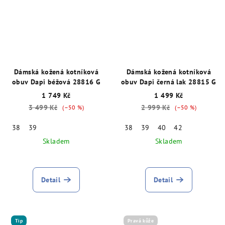
Dámská kožená kotníková
Dámská kožená kotníková
obuv Dapi béžová 28816 G
obuv Dapi černá lak 28815 G
1 749 Kč
1 499 Kč
3 499 Kč
2 999 Kč
(–50 %)
(–50 %)
38
39
38
39
40
42
Skladem
Skladem
Detail
Detail
Tip
Pravá kůže