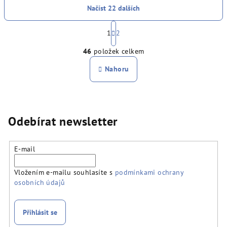
Načíst 22 dalších
S
t
1
2
O
r
46
položek celkem
á
v
n
l
Nahoru
k
á
o
d
v
a
á
n
c
Odebírat newsletter
í
í
p
r
E-mail
v
k
Vložením e-mailu souhlasíte s
podmínkami ochrany
y
osobních údajů
v
ý
Přihlásit se
p