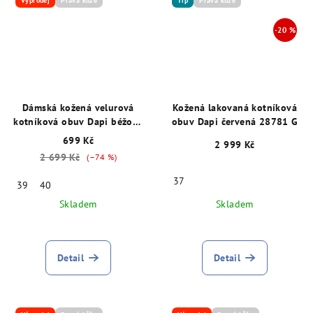
Výprodej
Pravá kůže
Tip
Pravá kůže
Dámská kožená velurová
Kožená lakovaná kotníková
kotníková obuv Dapi béžová
obuv Dapi červená 28781 G
28782 G
699 Kč
2 999 Kč
2 699 Kč
(–74 %)
37
39
40
Skladem
Skladem
Detail
Detail