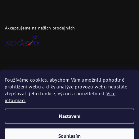
Akceptujeme na našich prodejnách
Dopravci
Používáme cookies, abychom Vám umožnili pohodlné
prohlížení webu a díky analýze provozu webu neustále
Zboží zasíláme těmito dopravci
zlepšovali jeho funkce, výkon a použitelnost.
Více
informací
Nastavení
Copyright 2026
DAPI.cz
. Všechna práva vyhrazena.
Upravit
nastavení cookies
Souhlasím