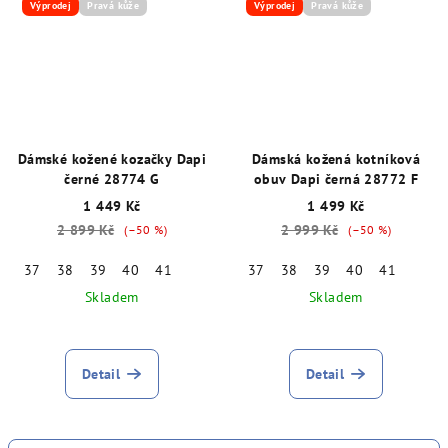
Výprodej
Pravá kůže
Výprodej
Pravá kůže
Dámské kožené kozačky Dapi
Dámská kožená kotníková
černé 28774 G
obuv Dapi černá 28772 F
1 449 Kč
1 499 Kč
2 899 Kč
2 999 Kč
(–50 %)
(–50 %)
37
38
39
40
41
37
38
39
40
41
Skladem
Skladem
Detail
Detail