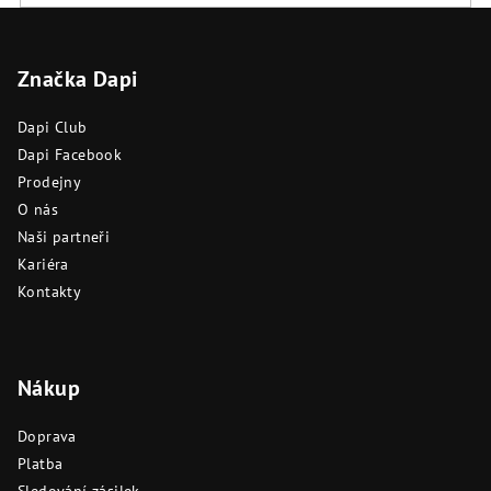
i
Z
s
á
u
Značka Dapi
p
a
Dapi Club
t
Dapi Facebook
í
Prodejny
O nás
Naši partneři
Kariéra
Kontakty
Nákup
Doprava
Platba