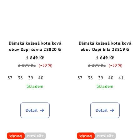
Dámská kožená kotníková
Dámská kožená kotníková
obuv Dapi černá 28820 G
obuv Dapi bílá 28819 G
1 849 Kč
1 649 Kč
3 699 Kč
3 299 Kč
(–50 %)
(–50 %)
37
38
39
40
37
38
39
40
41
Skladem
Skladem
Detail
Detail
Výprodej
Pravá kůže
Výprodej
Pravá kůže