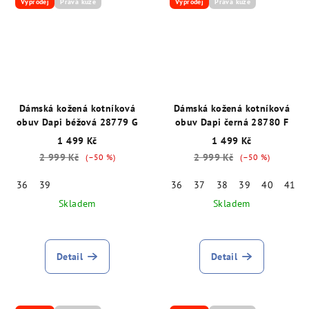
Výprodej
Pravá kůže
Výprodej
Pravá kůže
Dámská kožená kotníková
Dámská kožená kotníková
obuv Dapi béžová 28779 G
obuv Dapi černá 28780 F
1 499 Kč
1 499 Kč
2 999 Kč
2 999 Kč
(–50 %)
(–50 %)
36
39
36
37
38
39
40
41
Skladem
Skladem
Detail
Detail