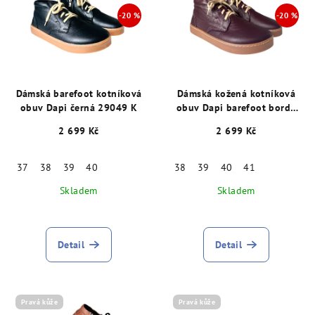
p
u
i
k
s
t
p
ů
r
Dámská barefoot kotníková
Dámská kožená kotníková
o
obuv Dapi černá 29049 K
obuv Dapi barefoot bordó
29048 K
d
2 699 Kč
2 699 Kč
u
k
37
38
39
40
38
39
40
41
t
Skladem
Skladem
ů
Detail
Detail
Pravá kůže
Pravá kůže