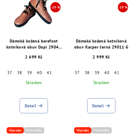
Dámská kožená barefoot
Dámská kožená kotníková
kotníková obuv Dapi 29047
obuv Kacper černá 29011 G
Beige G
2 699 Kč
2 999 Kč
37
38
39
40
41
37
38
39
40
41
Skladem
Skladem
Detail
Detail
Výprodej
Pravá kůže
Výprodej
Pravá kůže