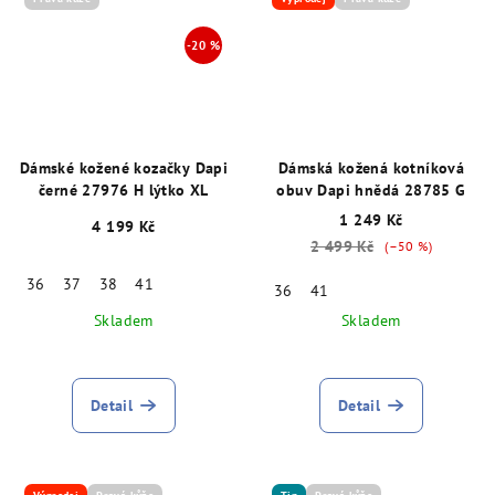
Dámské kožené kozačky Dapi
Dámská kožená kotníková
černé 27976 H lýtko XL
obuv Dapi hnědá 28785 G
1 249 Kč
4 199 Kč
2 499 Kč
(–50 %)
36
37
38
41
36
41
Skladem
Skladem
Detail
Detail