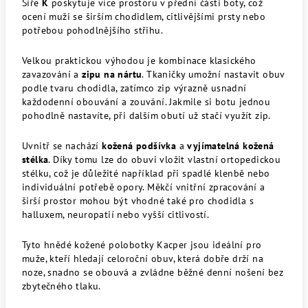
Šíře
K
poskytuje více prostoru v přední části boty, což
ocení muži se širším chodidlem, citlivějšími prsty nebo
potřebou pohodlnějšího střihu.
Velkou praktickou výhodou je kombinace klasického
zavazování a
zipu na nártu
. Tkaničky umožní nastavit obuv
podle tvaru chodidla, zatímco zip výrazně usnadní
každodenní obouvání a zouvání. Jakmile si botu jednou
pohodlně nastavíte, při dalším obutí už stačí využít zip.
Uvnitř se nachází
kožená podšívka
a
vyjímatelná kožená
stélka
. Díky tomu lze do obuvi vložit vlastní ortopedickou
stélku, což je důležité například při spadlé klenbě nebo
individuální potřebě opory. Měkčí vnitřní zpracování a
širší prostor mohou být vhodné také pro chodidla s
halluxem, neuropatií nebo vyšší citlivostí.
Tyto hnědé kožené polobotky Kacper jsou ideální pro
muže, kteří hledají celoroční obuv, která dobře drží na
noze, snadno se obouvá a zvládne běžné denní nošení bez
zbytečného tlaku.