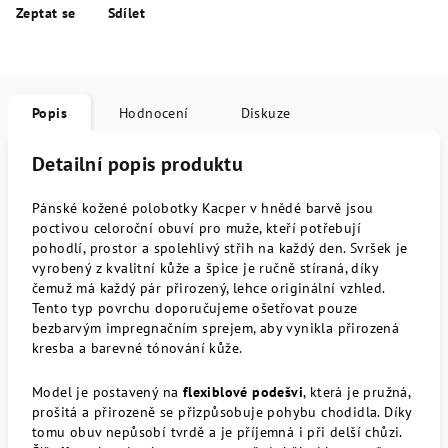
Zeptat se
Sdílet
Popis
Hodnocení
Diskuze
Detailní popis produktu
Pánské kožené polobotky Kacper v hnědé barvě jsou
poctivou celoroční obuví pro muže, kteří potřebují
pohodlí, prostor a spolehlivý střih na každý den. Svršek je
vyrobený z kvalitní kůže a špice je ručně stíraná, díky
čemuž má každý pár přirozený, lehce originální vzhled.
Tento typ povrchu doporučujeme ošetřovat pouze
bezbarvým impregnačním sprejem, aby vynikla přirozená
kresba a barevné tónování kůže.
Model je postavený na
flexiblové podešvi
, která je pružná,
prošitá a přirozeně se přizpůsobuje pohybu chodidla. Díky
tomu obuv nepůsobí tvrdě a je příjemná i při delší chůzi.