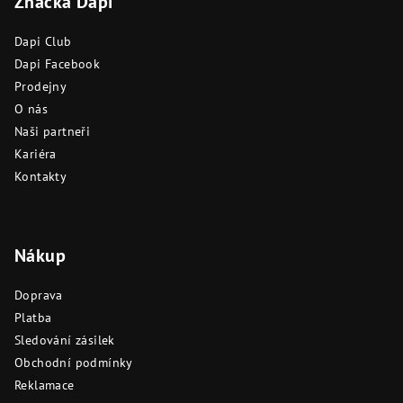
Značka Dapi
p
a
Dapi Club
t
Dapi Facebook
í
Prodejny
O nás
Naši partneři
Kariéra
Kontakty
Nákup
Doprava
Platba
Sledování zásilek
Obchodní podmínky
Reklamace