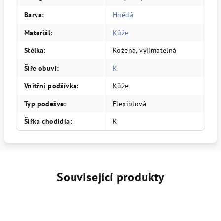
Barva
:
Hnědá
Materiál
:
Kůže
Stélka
:
Kožená, vyjímatelná
Šíře obuvi
:
K
Vnitřní podšívka
:
Kůže
Typ podešve
:
Flexiblová
Šířka chodidla
:
K
Související produkty