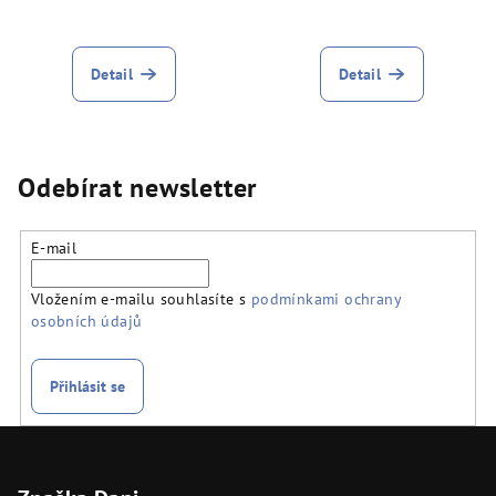
Detail
Detail
Odebírat newsletter
E-mail
Vložením e-mailu souhlasíte s
podmínkami ochrany
osobních údajů
Přihlásit se
Z
á