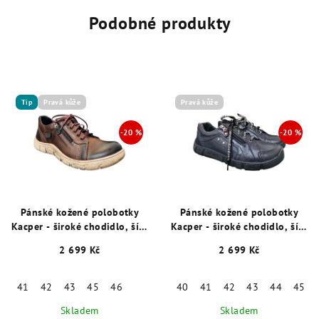
Podobné produkty
Tip
Pravá kůže
Pravá kůže
Pánské kožené polobotky
Pánské kožené polobotky
Kacper - široké chodidlo, šíře
Kacper - široké chodidlo, šíře
K, hnědé 15876
K, modré 15874
2 699 Kč
2 699 Kč
41
42
43
45
46
40
41
42
43
44
45
Skladem
Skladem