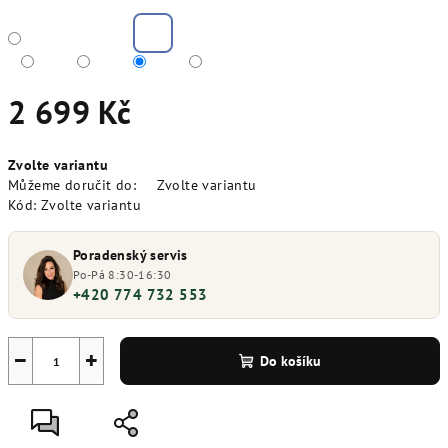
2 699 Kč
Měrná
Zvolte variantu
cena:
Můžeme doručit do:
Zvolte variantu
Kód:
Zvolte variantu
Poradenský servis
Po-Pá 8:30-16:30
+420 774 732 553
−
+
Do košíku