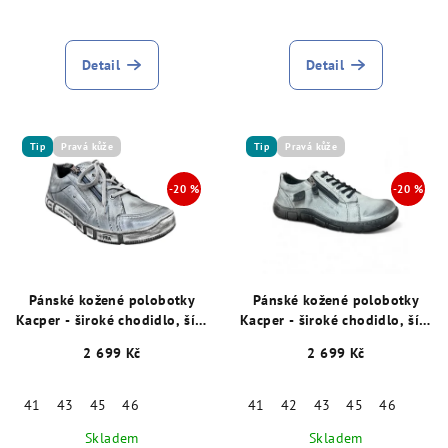
Detail
Detail
Tip
Pravá kůže
Tip
Pravá kůže
Pánské kožené polobotky
Pánské kožené polobotky
Kacper - široké chodidlo, šíře
Kacper - široké chodidlo, šíře
K, šedé 15875
K, šedé 15880
2 699 Kč
2 699 Kč
41
43
45
46
41
42
43
45
46
Skladem
Skladem