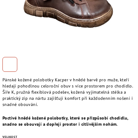
Pánské kožené polobotky Kacper v hnědé barvě pro muže, kteří
hledají pohodlnou celoroční obuv s více prostorem pro chodidlo.
Šíře K, pružná flexiblová podešev, kožená vyjímatelná stélka a
praktický zip na nártu zajišťují komfort při každodenním nošení i
snadné obouvání.
Poctivé hnědé kožené polobotky, které se přizpůsobí chodidlu,
snadno se obouvají a dopřejí prostor i citlivějším nohám.
VELIKOST