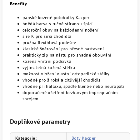
Benefity
pánské kožené polobotky Kacper
hnědá barva s ručně stíranou špicí
celoroční obuv na každodenní nošení
šíře K pro širší chodidla
pružná flexiblová podešev
klasické šněrování pro přesné nastavení
praktický zip na nártu pro snadné obouvání
kožená vnitřní podšívka
vyjímatelná kožená stélka
možnost vložení vlastní ortopedické stélky
vhodné pro široká a citlivější chodidla
vhodné při halluxu, spadlé klenbě nebo neuropatii
doporučené ošetření bezbarvým impregnačním
sprejem
Doplňkové parametry
Kategorie
:
Boty Kacper