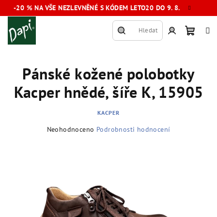
Přejít
-20 % NA VŠE NEZLEVNĚNÉ S KÓDEM LETO20 DO 9. 8.
na
obsah
Hledat
Nákup
Přihlášení
Pánské kožené polobotky
košík
Kacper hnědé, šíře K, 15905
KACPER
Průměrné
Neohodnoceno
Podrobnosti hodnocení
hodnocení
produktu
je
0,0
z
5
hvězdiček.