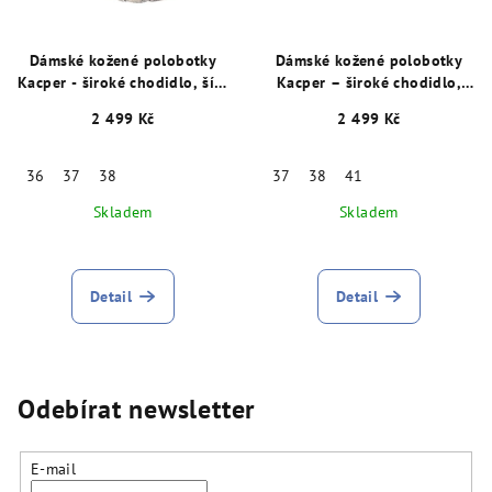
Dámské kožené polobotky
Dámské kožené polobotky
Kacper - široké chodidlo, šíře
Kacper – široké chodidlo,
K, červené 29063
šíře K, bílé 29066
2 499 Kč
2 499 Kč
36
37
38
37
38
41
Skladem
Skladem
Detail
Detail
Odebírat newsletter
E-mail