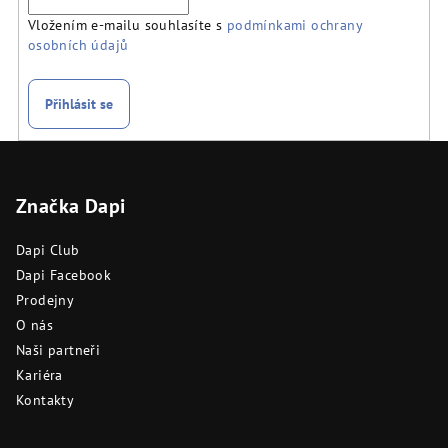
Vložením e-mailu souhlasíte s
podmínkami ochrany
osobních údajů
Přihlásit se
Z
á
Značka Dapi
p
a
Dapi Club
t
Dapi Facebook
í
Prodejny
O nás
Naši partneři
Kariéra
Kontakty