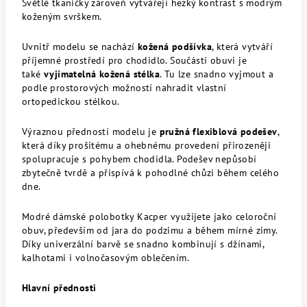
Světlé tkaničky zároveň vytvářejí hezký kontrast s modrým
koženým svrškem.
Uvnitř modelu se nachází
kožená podšívka
, která vytváří
příjemné prostředí pro chodidlo. Součástí obuvi je
také
vyjímatelná kožená stélka
. Tu lze snadno vyjmout a
podle prostorových možností nahradit vlastní
ortopedickou stélkou.
Výraznou předností modelu je
pružná flexiblová podešev
,
která díky prošitému a ohebnému provedení přirozeněji
spolupracuje s pohybem chodidla. Podešev nepůsobí
zbytečně tvrdě a přispívá k pohodlné chůzi během celého
dne.
Modré dámské polobotky Kacper využijete jako celoroční
obuv, především od jara do podzimu a během mírné zimy.
Díky univerzální barvě se snadno kombinují s džínami,
kalhotami i volnočasovým oblečením.
Hlavní přednosti