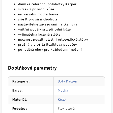
dámské celoroční polobotky Kacper
svršek z přírodní kůže
univerzální modrá barva
šíře K pro širší chodidla
nastavitelné zavazování na tkaničky
vnitřní podšívka z přírodní kůže
vyjímatelná kožená stélka
možnost použití vlastní ortopedické stélky
pružná a prošitá flexiblová podešev
pohodlná obuv pro každodenní nošení
Doplňkové parametry
Kategorie
:
Boty Kacper
Barva
:
Modrá
Materiál
:
Kůže
Podešev
:
Flexiblová