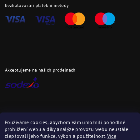
Bezhotovostní platební metody
Akceptujeme na našich prodejnách
Dopravci
Používáme cookies, abychom Vám umožnili pohodlné
prohlížení webu a díky analýze provozu webu neustále
Zboží zasíláme těmito dopravci
zlepšovali jeho funkce, výkon a použitelnost.
Více