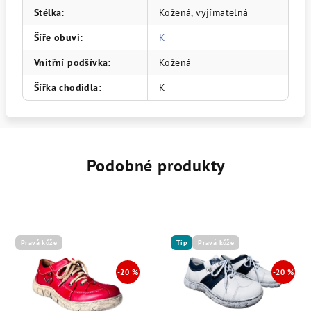
Stélka
:
Kožená, vyjímatelná
Šíře obuvi
:
K
Vnitřní podšívka
:
Kožená
Šířka chodidla
:
K
Podobné produkty
Pravá kůže
Tip
Pravá kůže