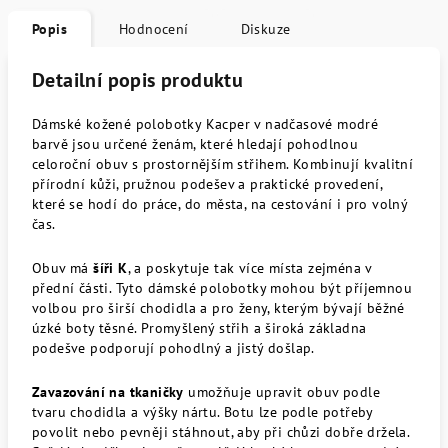
Popis
Hodnocení
Diskuze
Detailní popis produktu
Dámské kožené polobotky Kacper v nadčasové modré
barvě jsou určené ženám, které hledají pohodlnou
celoroční obuv s prostornějším střihem. Kombinují kvalitní
přírodní kůži, pružnou podešev a praktické provedení,
které se hodí do práce, do města, na cestování i pro volný
čas.
Obuv má
šíři K
, a poskytuje tak více místa zejména v
přední části. Tyto dámské polobotky mohou být příjemnou
volbou pro širší chodidla a pro ženy, kterým bývají běžné
úzké boty těsné. Promyšlený střih a široká základna
podešve podporují pohodlný a jistý došlap.
Zavazování na tkaničky
umožňuje upravit obuv podle
tvaru chodidla a výšky nártu. Botu lze podle potřeby
povolit nebo pevněji stáhnout, aby při chůzi dobře držela.