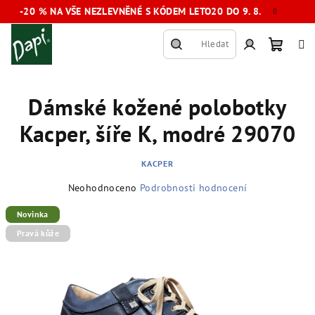
Přejít
-20 % NA VŠE NEZLEVNĚNÉ S KÓDEM LETO20 DO 9. 8.
na
obsah
Hledat
Nákup
Přihlášení
Dámské kožené polobotky
košík
Kacper, šíře K, modré 29070
KACPER
Průměrné
Neohodnoceno
Podrobnosti hodnocení
hodnocení
produktu
Novinka
je
Pravá kůže
0,0
z
5
hvězdiček.