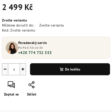
2 499 Kč
Měrná
Zvolte variantu
cena:
Můžeme doručit do:
Zvolte variantu
Kód:
Zvolte variantu
Poradenský servis
Po-Pá 8:30-16:30
+420 774 732 553
−
+
Do košíku
Zeptat se
Sdílet