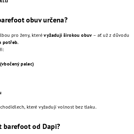
ktu
barefoot obuv určena?
lbou pro ženy, které
vyžadují širokou obuv
– ať už z důvodu
h potřeb.
i:
 (vbočený palec)
u
 chodidlech, které vyžadují volnost bez tlaku.
it barefoot od Dapi?