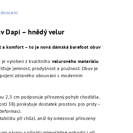
odnocení
v Dapi – hnědý velur
t a komfort – to je nová dámská barefoot obuv
ě
je vyroben z kvalitního
velurového materiálu
išťuje jemnost, prodyšnost a pružnost. Obuv je
í spojení zdravého obouvání s moderním
ou 2,5 cm podporuje přirozený pohyb chodidla.
osti 38) poskytuje dostatek prostoru pro prsty –
 deformaci.
stabilitu při chůzi, aniž by omezoval přirozený
umí nárazy a přináší mimořádné pohodlí i při