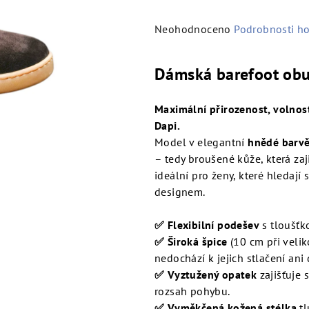
Průměrné
Neohodnoceno
Podrobnosti h
hodnocení
produktu
Dámská barefoot obu
je
0,0
Maximální přirozenost, volnos
z
Dapi.
5
Model v elegantní
hnědé barv
hvězdiček.
– tedy broušené kůže, která zaj
ideální pro ženy, které hledaj
designem.
✅ Flexibilní podešev
s tloušťk
✅ Široká špice
(10 cm při velik
nedochází k jejich stlačení ani
✅ Vyztužený opatek
zajišťuje 
rozsah pohybu.
✅ Vyměkčená kožená stélka
tl