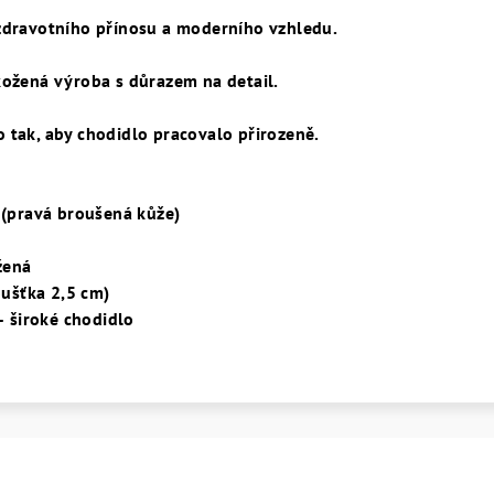
zdravotního přínosu a moderního vzhledu.
kožená výroba s důrazem na detail.
 tak, aby chodidlo pracovalo přirozeně.
r (pravá broušená kůže)
žená
loušťka 2,5 cm)
 – široké chodidlo