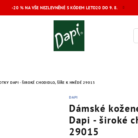
-20 % NA VŠE NEZLEVNĚNÉ S KÓDEM LETO20 DO 9. 8.
KY DAPI - ŠIROKÉ CHODIDLO, ŠÍŘE K HNĚDÉ 29015
DAPI
Dámské kožen
Dapi - široké c
29015