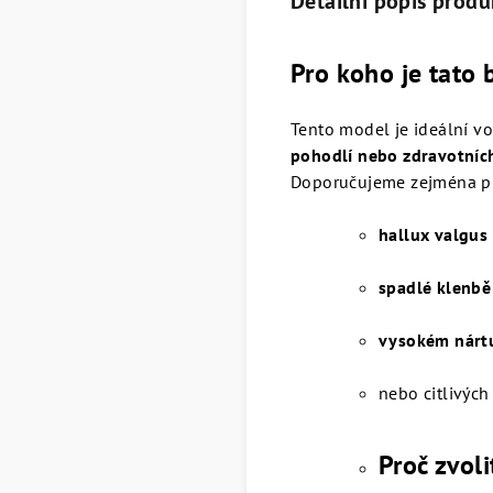
Detailní popis produ
Pro koho je tato 
Tento model je ideální vo
pohodlí nebo zdravotníc
Doporučujeme zejména př
hallux valgus
spadlé klenbě
vysokém nárt
nebo citlivých
Proč zvol