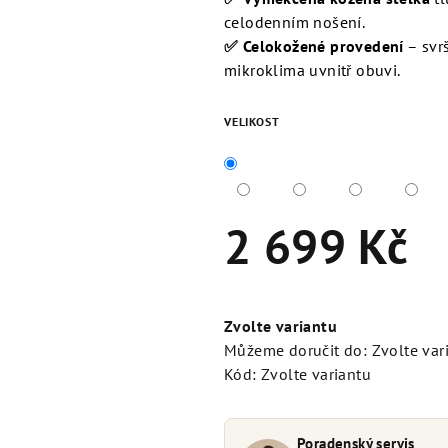
celodenním nošení.
✅ Celokožené provedení
– svrš
mikroklima uvnitř obuvi.
VELIKOST
2 699 Kč
Měrná
cena:
Zvolte variantu
Můžeme doručit do:
Zvolte var
Kód:
Zvolte variantu
Poradenský servis