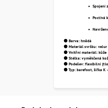
Spojení 
Poctivá 
Navrženo
🟤 Barva: hnědá
🟤 Materiál svršku: velu
🟤 Vnitřní materiál: kůže
🟤 Stélka: vyměkčená ko
🟤 Podešev: flexibilní (t
🟤 Typ: barefoot, šířka K