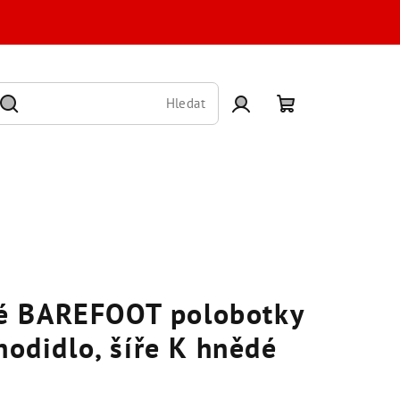
Hledat
Přihlášení
Nákupní
košík
é BAREFOOT polobotky
hodidlo, šíře K hnědé