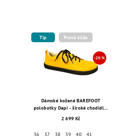
Tip
Pravá kůže
Dámské kožené BAREFOOT
polobotky Dapi - široké chodidlo,
šíře K, žluté 29014
2 699 Kč
36
37
38
39
40
41