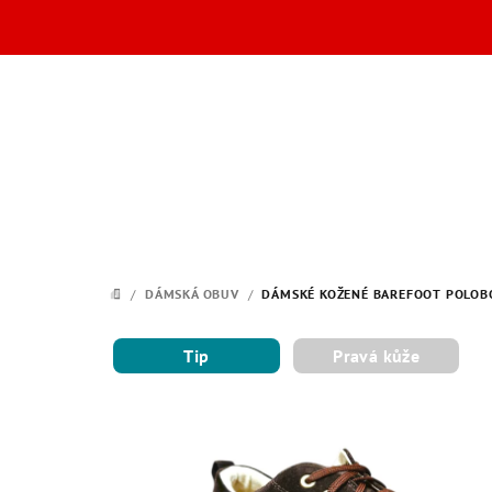
Přejít
na
obsah
/
DÁMSKÁ OBUV
/
DÁMSKÉ KOŽENÉ BAREFOOT POLOBOT
DOMŮ
Tip
Pravá kůže