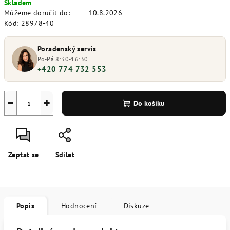
Skladem
cena:
Můžeme doručit do:
10.8.2026
Kód:
28978-40
Poradenský servis
Po-Pá 8:30-16:30
+420 774 732 553
−
+
Do košíku
Zeptat se
Sdílet
Popis
Hodnocení
Diskuze