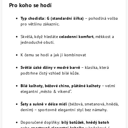
Pro koho se hodí
Typ chodidla: G (standardní šířka)
– pohodlná volba
pro většinu zákaznic.
Skvělá, když hledáte
celodenní komfort
, měkkost a
jednoduché obutí.
K čemu se hodí a jak ji kombinovat
Světlé úzké džíny v modré barvě
– klasika, která
podtrhne čistý vzhled bílé kůže.
Bílé kalhoty, béžové chino, plátěné kalhoty
– velmi
elegantní „město & víkend“.
Šaty a sukně v délce midi
(béžová, smetanová, hnědá,
denim) – sportovně elegantní styl bez námahy.
Doporučené doplňky:
bílý batůžek
,
hnědý batoh