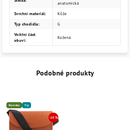
Stélka
:
anatomická
Svrchní materiál
:
Kůže
Typ chodidla
:
G
Vnitřní část
Kožená
obuvi
:
Podobné produkty
Novinka
Tip