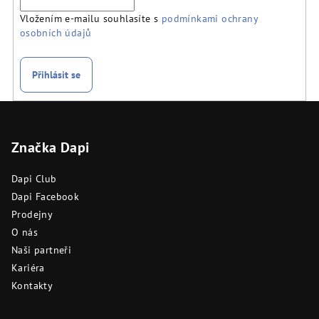
Vložením e-mailu souhlasíte s
podmínkami ochrany
osobních údajů
Přihlásit se
Z
á
Značka Dapi
p
a
Dapi Club
t
Dapi Facebook
í
Prodejny
O nás
Naši partneři
Kariéra
Kontakty