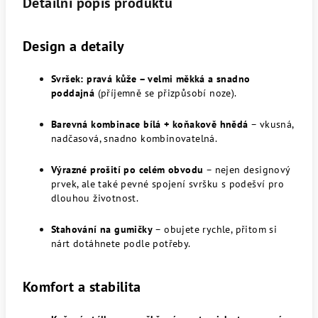
Detailní popis produktu
Design a detaily
Svršek: pravá kůže – velmi měkká a snadno
poddajná
(příjemně se přizpůsobí noze).
Barevná kombinace bílá + koňakově hnědá
– vkusná,
nadčasová, snadno kombinovatelná.
Výrazné prošití po celém obvodu
– nejen designový
prvek, ale také pevné spojení svršku s podešví pro
dlouhou životnost.
Stahování na gumičky
– obujete rychle, přitom si
nárt dotáhnete podle potřeby.
Komfort a stabilita