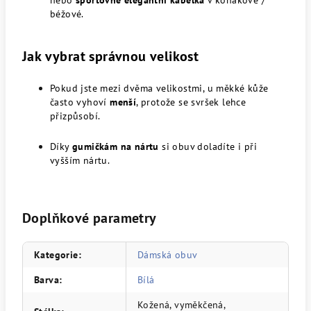
nebo
sportovně elegantní kabelka
v koňakové /
béžové.
Jak vybrat správnou velikost
Pokud jste mezi dvěma velikostmi, u měkké kůže
často vyhoví
menší
, protože se svršek lehce
přizpůsobí.
Díky
gumičkám na nártu
si obuv doladíte i při
vyšším nártu.
Doplňkové parametry
Kategorie
:
Dámská obuv
Barva
:
Bílá
Kožená, vyměkčená,