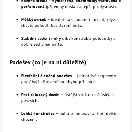
Kožená stélka – vyměkčená, anatomicky tvarovaná a
perforovaná
(příjemný došlap a lepší prodyšnost).
Měkký svršek
– ideální na celodenní nošení, když
chcete pohodlí bez „tvrdé“ boty.
Stabilní vedení nohy
díky konstrukci polobotky a
dobře sedícímu nártu.
Podešev (co je na ní důležité)
Flexibilní členěná podešev
– jednotlivé segmenty
pomáhají přirozenému ohybu při chůzi.
Protiskluzový dezén
– jistější krok na městských
površích.
Lehká konstrukce
– noha se neunaví ani při delším
chození.