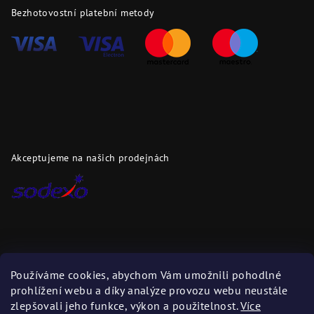
Bezhotovostní platební metody
Akceptujeme na našich prodejnách
Dopravci
Používáme cookies, abychom Vám umožnili pohodlné
prohlížení webu a díky analýze provozu webu neustále
Zboží zasíláme těmito dopravci
zlepšovali jeho funkce, výkon a použitelnost.
Více