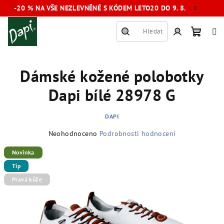
Přejít
-20 % NA VŠE NEZLEVNĚNÉ S KÓDEM LETO20 DO 9. 8.
na
obsah
Hledat
Nákup
Přihlášení
Dámské kožené polobotky
košík
Dapi bílé 28978 G
DAPI
Průměrné
Neohodnoceno
Podrobnosti hodnocení
hodnocení
produktu
Novinka
je
Tip
0,0
Pravá kůže
z
5
hvězdiček.