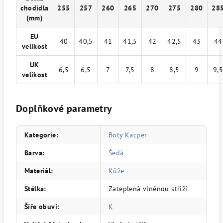
chodidla
255
257
260
265
270
275
280
28
(mm)
EU
40
40,5
41
41,5
42
42,5
43
44
velikost
UK
6,5
6,5
7
7,5
8
8,5
9
9,
velikost
Doplňkové parametry
Kategorie
:
Boty Kacper
Barva
:
Šedá
Materiál
:
Kůže
Stélka
:
Zateplená vlněnou střiží
Šíře obuvi
:
K