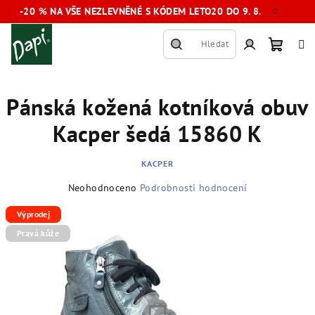
Přejít
-20 % NA VŠE NEZLEVNĚNÉ S KÓDEM LETO20 DO 9. 8.
na
obsah
Hledat
Nákup
Přihlášení
Pánská kožená kotníková obuv
košík
Kacper šedá 15860 K
KACPER
Průměrné
Neohodnoceno
Podrobnosti hodnocení
hodnocení
produktu
Výprodej
je
Pravá kůže
0,0
z
5
hvězdiček.