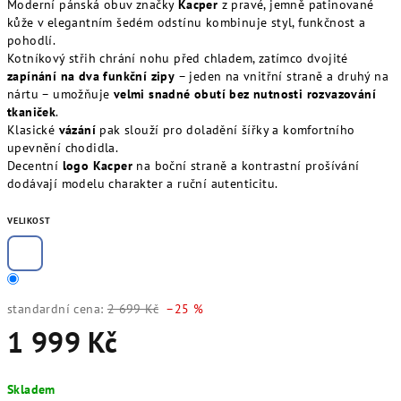
Moderní pánská obuv značky
Kacper
z pravé, jemně patinované
kůže v elegantním šedém odstínu kombinuje styl, funkčnost a
pohodlí.
Kotníkový střih chrání nohu před chladem, zatímco dvojité
zapínání na dva funkční zipy
– jeden na vnitřní straně a druhý na
nártu – umožňuje
velmi snadné obutí bez nutnosti rozvazování
tkaniček
.
Klasické
vázání
pak slouží pro doladění šířky a komfortního
upevnění chodidla.
Decentní
logo Kacper
na boční straně a kontrastní prošívání
dodávají modelu charakter a ruční autenticitu.
VELIKOST
standardní cena:
2 699 Kč
–25 %
1 999 Kč
Měrná
Skladem
cena: