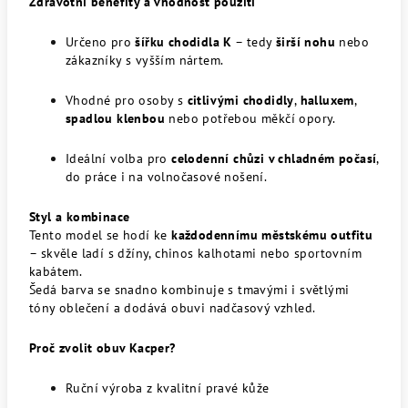
Zdravotní benefity a vhodnost použití
Určeno pro
šířku chodidla K
– tedy
širší nohu
nebo
zákazníky s vyšším nártem.
Vhodné pro osoby s
citlivými chodidly
,
halluxem
,
spadlou klenbou
nebo potřebou měkčí opory.
Ideální volba pro
celodenní chůzi v chladném počasí
,
do práce i na volnočasové nošení.
Styl a kombinace
Tento model se hodí ke
každodennímu městskému outfitu
– skvěle ladí s džíny, chinos kalhotami nebo sportovním
kabátem.
Šedá barva se snadno kombinuje s tmavými i světlými
tóny oblečení a dodává obuvi nadčasový vzhled.
Proč zvolit obuv Kacper?
Ruční výroba z kvalitní pravé kůže