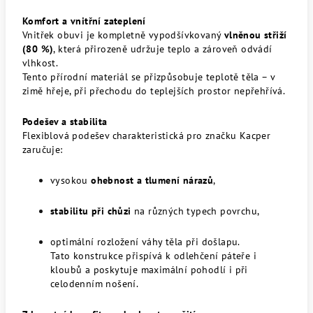
Komfort a vnitřní zateplení
Vnitřek obuvi je kompletně vypodšívkovaný
vlněnou střiží
(80 %)
, která přirozeně udržuje teplo a zároveň odvádí
vlhkost.
Tento přírodní materiál se přizpůsobuje teplotě těla – v
zimě hřeje, při přechodu do teplejších prostor nepřehřívá.
Podešev a stabilita
Flexiblová podešev charakteristická pro značku Kacper
zaručuje:
vysokou
ohebnost a tlumení nárazů
,
stabilitu při chůzi
na různých typech povrchu,
optimální rozložení váhy těla při došlapu.
Tato konstrukce přispívá k odlehčení páteře i
kloubů a poskytuje maximální pohodlí i při
celodenním nošení.