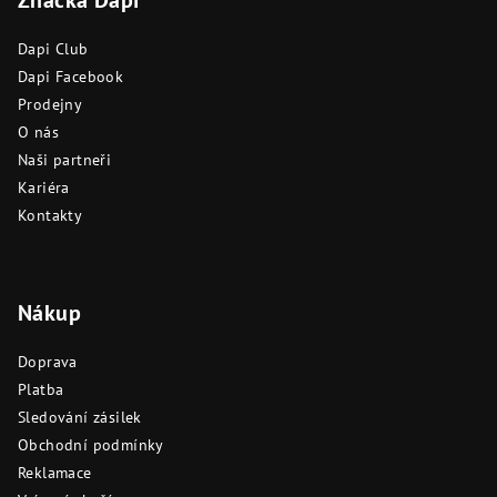
Značka Dapi
p
a
Dapi Club
t
Dapi Facebook
í
Prodejny
O nás
Naši partneři
Kariéra
Kontakty
Nákup
Doprava
Platba
Sledování zásilek
Obchodní podmínky
Reklamace