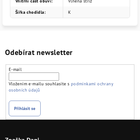
Vnitřní část obuvi
:
Vlněná střiž
Šířka chodidla
:
K
Odebírat newsletter
E-mail
Vložením e-mailu souhlasíte s
podmínkami ochrany
osobních údajů
Přihlásit se
Z
á