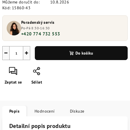
Můžeme doručit do:
10.8.2026
Kód:
15860-43
Poradenský servis
Po-Pá 8:30-16:30
+420 774 732 553
−
+
Do košíku
Zeptat se
Sdílet
Popis
Hodnocení
Diskuze
Detailní popis produktu