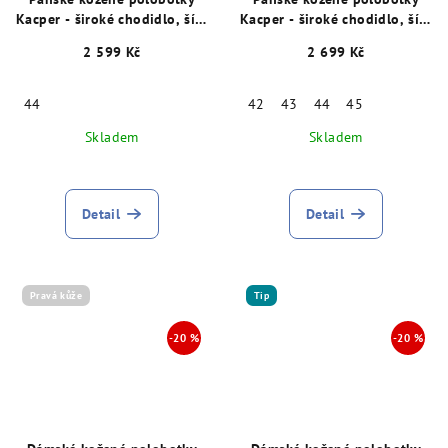
Kacper - široké chodidlo, šíře
Kacper - široké chodidlo, šíře
K, modré 15759
K, šedé 15904
2 599 Kč
2 699 Kč
44
42
43
44
45
Skladem
Skladem
Detail
Detail
Pravá kůže
Tip