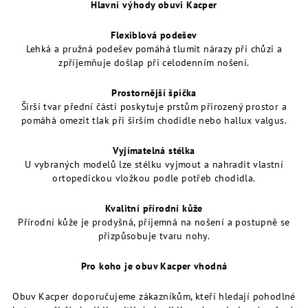
Hlavní výhody obuvi Kacper
Flexiblová podešev
Lehká a pružná podešev pomáhá tlumit nárazy při chůzi a
zpříjemňuje došlap při celodenním nošení.
Prostornější špička
Širší tvar přední části poskytuje prstům přirozený prostor a
pomáhá omezit tlak při širším chodidle nebo hallux valgus.
Vyjímatelná stélka
U vybraných modelů lze stélku vyjmout a nahradit vlastní
ortopedickou vložkou podle potřeb chodidla.
Kvalitní přírodní kůže
Přírodní kůže je prodyšná, příjemná na nošení a postupně se
přizpůsobuje tvaru nohy.
Pro koho je obuv Kacper vhodná
Obuv Kacper doporučujeme zákazníkům, kteří hledají pohodlné