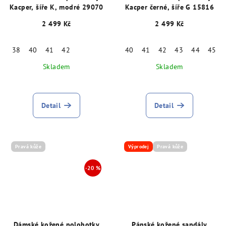
Kacper, šíře K, modré 29070
Kacper černé, šíře G 15816
2 499 Kč
2 499 Kč
38
40
41
42
40
41
42
43
44
45
Skladem
Skladem
Detail
Detail
Pravá kůže
Výprodej
Pravá kůže
Dámské kožené polobotky
Pánské kožené sandály