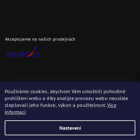
Akceptujeme na našich prodejnách
Dopravci
Používáme cookies, abychom Vám umožnili pohodlné
prohlížení webu a díky analýze provozu webu neustále
Zboží zasíláme těmito dopravci
zlepšovali jeho funkce, výkon a použitelnost.
Více
informací
Nastavení
Copyright 2026
DAPI.cz
. Všechna práva vyhrazena.
Upravit