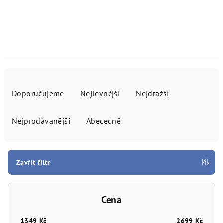
Ř
a
Doporučujeme
Nejlevnější
Nejdražší
z
e
Nejprodávanější
Abecedně
n
í
p
Zavřít filtr
r
o
Cena
d
u
1349
Kč
2699
Kč