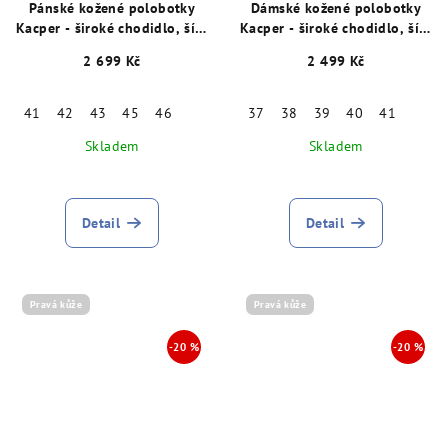
Pánské kožené polobotky
Dámské kožené polobotky
Kacper - široké chodidlo, šíře
Kacper - široké chodidlo, šíře
K, šedé 15880
K, červené 28991
2 699 Kč
2 499 Kč
41
42
43
45
46
37
38
39
40
41
Skladem
Skladem
Detail
Detail
Pravá kůže
Pravá kůže