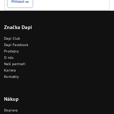
Přihlásit se
Z
á
Značka Dapi
p
a
Dapi Club
t
Dapi Facebook
í
Prodejny
O nás
Naši partneři
Kariéra
Kontakty
Nákup
Doprava