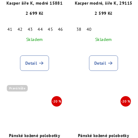
Kacper šíře K, modré 15881
Kacper modré, šíře K, 29115
2 699 Kč
2 599 Kč
41
42
43
44
45
46
38
40
Skladem
Skladem
Detail
Detail
Pravá kůže
Pánské kožené polobotky
Pánské kožené polobotky