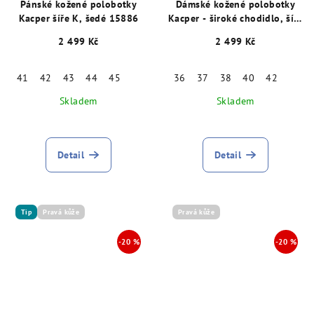
Pánské kožené polobotky
Dámské kožené polobotky
Kacper šíře K, šedé 15886
Kacper - široké chodidlo, šíře
K, šedé 28996
2 499 Kč
2 499 Kč
41
42
43
44
45
36
37
38
40
42
Skladem
Skladem
Detail
Detail
Tip
Pravá kůže
Pravá kůže