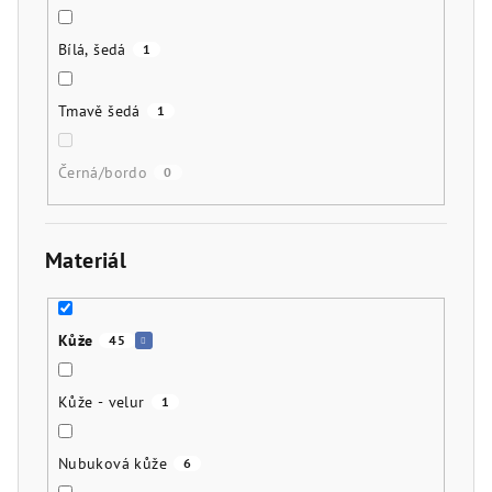
Bílá, šedá
1
Tmavě šedá
1
Černá/bordo
0
Materiál
Kůže
45
Kůže - velur
1
Nubuková kůže
6