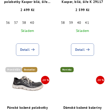
o
polobotky Kacper bílé, šíře K
Kacper, bílé, šíře K 29117
29083
d
2 499 Kč
2 599 Kč
u
k
36
37
38
40
38
39
40
41
t
Skladem
Skladem
ů
Detail
Detail
Pravá kůže
Bestseller
Novinka
Pánské kožené polobotky
Dámské kožené baleríny