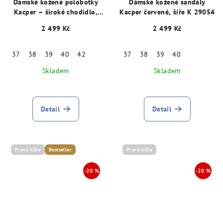
Dámské kožené polobotky
Dámské kožené sandály
Kacper – široké chodidlo,
Kacper červené, šíře K 29054
šíře K, béžové 29052
2 499 Kč
2 499 Kč
37
38
39
40
42
37
38
39
40
Skladem
Skladem
Detail
Detail
Pravá kůže
Bestseller
Pravá kůže