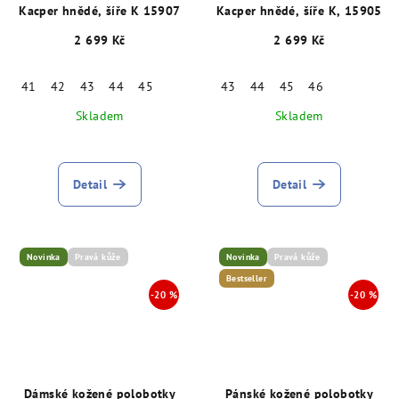
Kacper hnědé, šíře K 15907
Kacper hnědé, šíře K, 15905
2 699 Kč
2 699 Kč
41
42
43
44
45
43
44
45
46
Skladem
Skladem
Detail
Detail
Novinka
Pravá kůže
Novinka
Pravá kůže
Bestseller
Dámské kožené polobotky
Pánské kožené polobotky