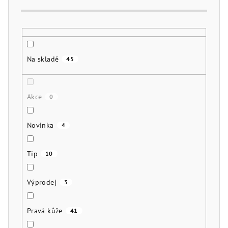
k
t
ů
Na skladě
45
Akce
0
Novinka
4
Tip
10
Výprodej
3
Pravá kůže
41