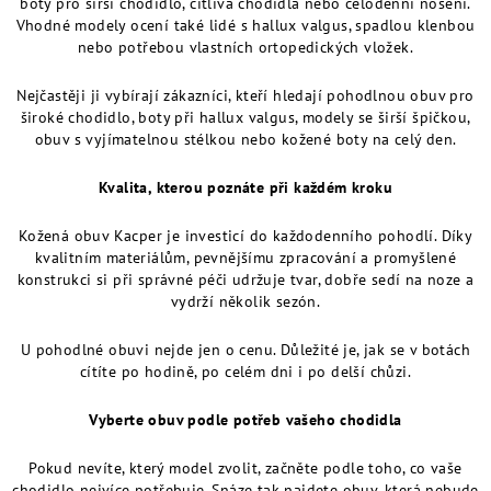
boty pro širší chodidlo, citlivá chodidla nebo celodenní nošení.
Vhodné modely ocení také lidé s hallux valgus, spadlou klenbou
nebo potřebou vlastních ortopedických vložek.
Nejčastěji ji vybírají zákazníci, kteří hledají pohodlnou obuv pro
široké chodidlo, boty při hallux valgus, modely se širší špičkou,
obuv s vyjímatelnou stélkou nebo kožené boty na celý den.
Kvalita, kterou poznáte při každém kroku
Kožená obuv Kacper je investicí do každodenního pohodlí. Díky
kvalitním materiálům, pevnějšímu zpracování a promyšlené
konstrukci si při správné péči udržuje tvar, dobře sedí na noze a
vydrží několik sezón.
U pohodlné obuvi nejde jen o cenu. Důležité je, jak se v botách
cítíte po hodině, po celém dni i po delší chůzi.
Vyberte obuv podle potřeb vašeho chodidla
Pokud nevíte, který model zvolit, začněte podle toho, co vaše
chodidlo nejvíce potřebuje. Snáze tak najdete obuv, která nebude