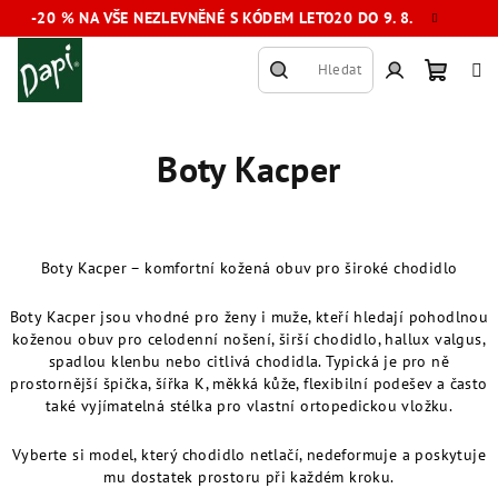
Přejít
-20 % NA VŠE NEZLEVNĚNÉ S KÓDEM LETO20 DO 9. 8.
na
obsah
Hledat
Nákup
Přihlášení
Boty Kacper
košík
Boty Kacper – komfortní kožená obuv pro široké chodidlo
Boty Kacper jsou vhodné pro ženy i muže, kteří hledají pohodlnou
koženou obuv pro celodenní nošení, širší chodidlo, hallux valgus,
spadlou klenbu nebo citlivá chodidla. Typická je pro ně
prostornější špička, šířka K, měkká kůže, flexibilní podešev a často
také vyjímatelná stélka pro vlastní ortopedickou vložku.
Vyberte si model, který chodidlo netlačí, nedeformuje a poskytuje
mu dostatek prostoru při každém kroku.