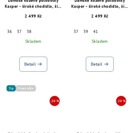
Dámské kožené polobotky
Dámské kožené polobotky
Kacper - široké chodidlo, šíře
Kacper - široké chodidlo, šíře
K, červené 29063
K, zelené 29062
2 499 Kč
2 499 Kč
36
37
38
37
39
41
Skladem
Skladem
Detail
Detail
Tip
Pravá kůže