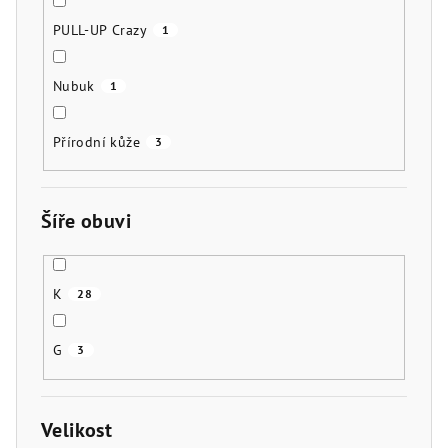
PULL-UP Crazy
1
Nubuk
1
Přírodní kůže
3
Šíře obuvi
K
28
G
3
Velikost