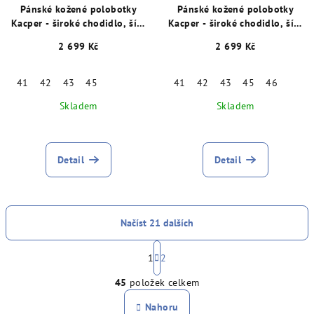
Pánské kožené polobotky
Pánské kožené polobotky
Kacper - široké chodidlo, šíře
Kacper - široké chodidlo, šíře
K, černé 15739
K, hnědé 15876
2 699 Kč
2 699 Kč
41
42
43
45
41
42
43
45
46
Skladem
Skladem
Detail
Detail
Načíst 21 dalších
S
t
1
2
O
r
45
položek celkem
á
v
n
l
Nahoru
k