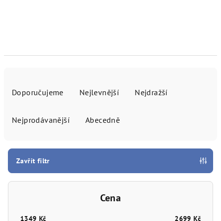
Ř
a
Doporučujeme
Nejlevnější
Nejdražší
z
e
Nejprodávanější
Abecedně
n
í
p
Zavřít filtr
r
o
Cena
d
u
1349
Kč
2699
Kč