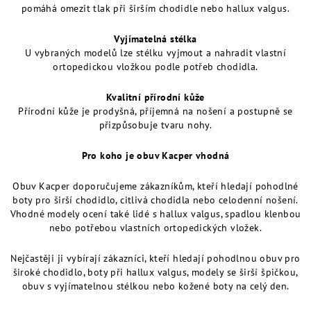
pomáhá omezit tlak při širším chodidle nebo hallux valgus.
Vyjímatelná stélka
U vybraných modelů lze stélku vyjmout a nahradit vlastní
ortopedickou vložkou podle potřeb chodidla.
Kvalitní přírodní kůže
Přírodní kůže je prodyšná, příjemná na nošení a postupně se
přizpůsobuje tvaru nohy.
Pro koho je obuv Kacper vhodná
Obuv Kacper doporučujeme zákazníkům, kteří hledají pohodlné
boty pro širší chodidlo, citlivá chodidla nebo celodenní nošení.
Vhodné modely ocení také lidé s hallux valgus, spadlou klenbou
nebo potřebou vlastních ortopedických vložek.
Nejčastěji ji vybírají zákazníci, kteří hledají pohodlnou obuv pro
široké chodidlo, boty při hallux valgus, modely se širší špičkou,
obuv s vyjímatelnou stélkou nebo kožené boty na celý den.