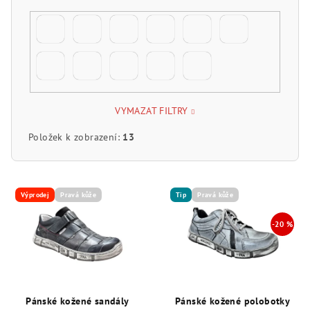
VYMAZAT FILTRY
Položek k zobrazení:
13
V
ý
Výprodej
Pravá kůže
Tip
Pravá kůže
p
i
s
p
r
Pánské kožené sandály
Pánské kožené polobotky