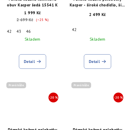
obuv Kacper šedá 15541 K
Kacper - široké chodidlo, šíře
K, šedé 15533
1 999 Kč
2 499 Kč
2 699 Kč
(–25 %)
42
42
43
46
Skladem
Skladem
Detail
Detail
Pravá kůže
Pravá kůže
Dámské kožené polobotky
Dámské kožené polobotky