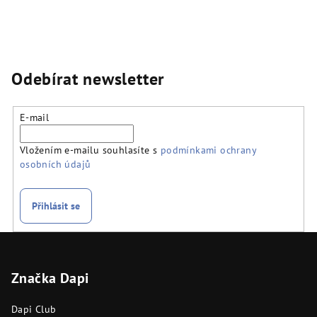
Odebírat newsletter
E-mail
Vložením e-mailu souhlasíte s
podmínkami ochrany
osobních údajů
Přihlásit se
Z
á
Značka Dapi
p
a
Dapi Club