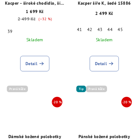
Kacper - široké chodidlo, šíře
Kacper šíře K, šedé 15886
K, šedé 29004
1 699 Kč
2 499 Kč
2 499 Kč
(–32 %)
41
42
43
44
45
39
Skladem
Skladem
Detail
Detail
Pravá kůže
Tip
Pravá kůže
Dámské kožené polobotky
Pánské kožené polobotky