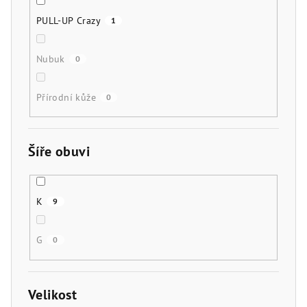
PULL-UP Crazy
1
Nubuk
0
Přírodní kůže
0
Šíře obuvi
K
9
G
0
Velikost