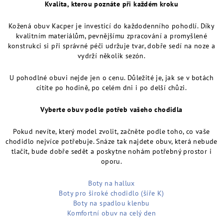
Kvalita, kterou poznáte při každém kroku
Kožená obuv Kacper je investicí do každodenního pohodlí. Díky
kvalitním materiálům, pevnějšímu zpracování a promyšlené
konstrukci si při správné péči udržuje tvar, dobře sedí na noze a
vydrží několik sezón.
U pohodlné obuvi nejde jen o cenu. Důležité je, jak se v botách
cítíte po hodině, po celém dni i po delší chůzi.
Vyberte obuv podle potřeb vašeho chodidla
Pokud nevíte, který model zvolit, začněte podle toho, co vaše
chodidlo nejvíce potřebuje. Snáze tak najdete obuv, která nebude
tlačit, bude dobře sedět a poskytne nohám potřebný prostor i
oporu.
Boty na hallux
Boty pro široké chodidlo (šíře K)
Boty na spadlou klenbu
Komfortní obuv na celý den