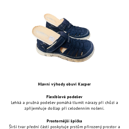
Hlavní výhody obuvi Kacper
Flexiblová podešev
Lehká a pružná podešev pomáhá tlumit nárazy při chůzi a
zpříjemňuje došlap při celodenním nošení.
Prostornější špička
Širší tvar přední části poskytuje prstům přirozený prostor a