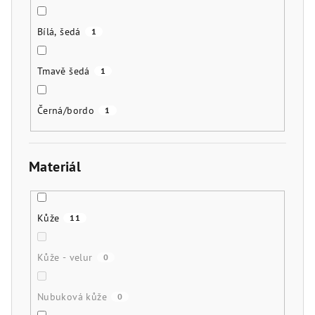
Bílá, šedá
1
Tmavě šedá
1
Černá/bordo
1
Materiál
Kůže
11
Kůže - velur
0
Nubuková kůže
0