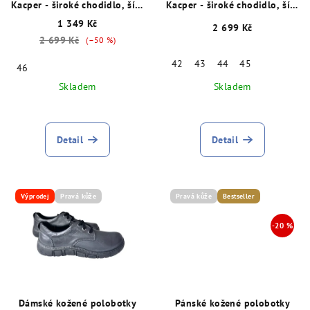
o
Kacper - široké chodidlo, šíře
Kacper - široké chodidlo, šíře
K, šedé, 15777
K, šedé 15904
d
1 349 Kč
2 699 Kč
2 699 Kč
u
(–50 %)
k
42
43
44
45
46
t
Skladem
Skladem
ů
Detail
Detail
Výprodej
Pravá kůže
Pravá kůže
Bestseller
Dámské kožené polobotky
Pánské kožené polobotky