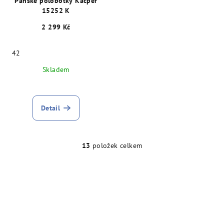
Pánské polobotky Kacper
15252 K
2 299 Kč
42
Skladem
Detail
13
položek celkem
O
v
l
á
d
a
c