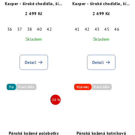
Kacper - široké chodidlo, šíře
Kacper - široké chodidlo, šíře
K, šedé 28996
K, šedé 15880
2 499 Kč
2 699 Kč
36
37
38
40
42
41
42
43
45
46
Skladem
Skladem
Detail
Detail
Tip
Pravá kůže
Výprodej
Pravá kůže
Pánské kožené polobotky
Pánská kožená kotníková