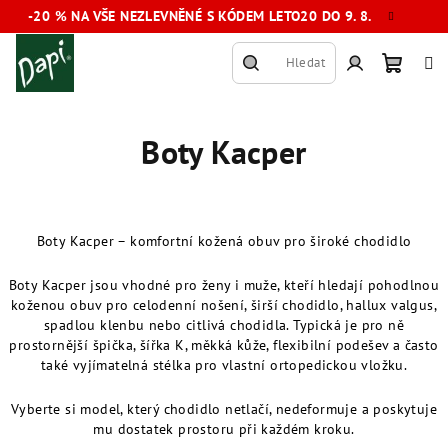
Přejít
-20 % NA VŠE NEZLEVNĚNÉ S KÓDEM LETO20 DO 9. 8.
na
obsah
Hledat
Nákup
Přihlášení
Boty Kacper
košík
Boty Kacper – komfortní kožená obuv pro široké chodidlo
Boty Kacper jsou vhodné pro ženy i muže, kteří hledají pohodlnou
koženou obuv pro celodenní nošení, širší chodidlo, hallux valgus,
spadlou klenbu nebo citlivá chodidla. Typická je pro ně
prostornější špička, šířka K, měkká kůže, flexibilní podešev a často
také vyjímatelná stélka pro vlastní ortopedickou vložku.
Vyberte si model, který chodidlo netlačí, nedeformuje a poskytuje
mu dostatek prostoru při každém kroku.