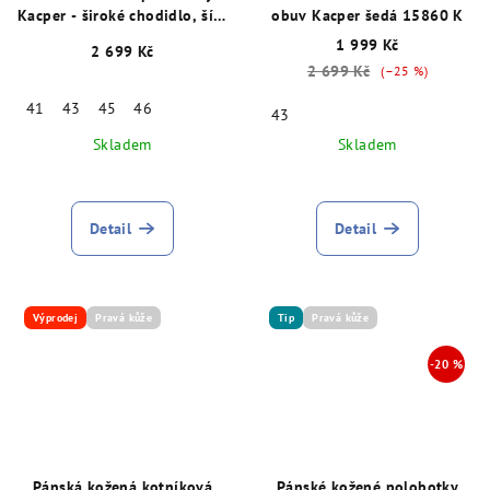
Kacper - široké chodidlo, šíře
obuv Kacper šedá 15860 K
K, šedé 15875
1 999 Kč
2 699 Kč
2 699 Kč
(–25 %)
41
43
45
46
43
Skladem
Skladem
Detail
Detail
Výprodej
Pravá kůže
Tip
Pravá kůže
Pánská kožená kotníková
Pánské kožené polobotky