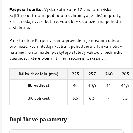
Podpora kotníku:
Výška kotníku je 12 cm. Tato výška
zajišťuje optimální podporu a ochranu, a je ideální pro ty,
kteří hledají vyšší kotníkovou obuv s důrazem na pohodlí
a stabilitu.
Pánská obuv Kacper v tomto provedení je ideální volbou
pro muže, kteří hledají kvalitní, pohodlnou a funkční obuv
na zimu. Tento model poskytuje stylový vzhled a technické
vlastnosti, které ocení i ti nejnáročnější zákazníci.
Délka chodidla (mm)
255
257
260
265
EU velikost
40
40,5
41
41,5
UK velikost
6,5
6,5
7
7,5
Doplňkové parametry