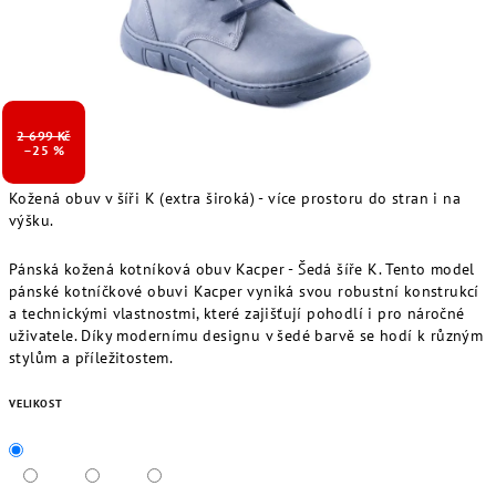
2 699 Kč
–25 %
Kožená obuv v šíři K (extra široká) - více prostoru do stran i na
výšku.
Pánská kožená kotníková obuv Kacper - Šedá šíře K. Tento model
pánské kotníčkové obuvi Kacper vyniká svou robustní konstrukcí
a technickými vlastnostmi, které zajišťují pohodlí i pro náročné
uživatele. Díky modernímu designu v šedé barvě se hodí k různým
stylům a příležitostem.
VELIKOST