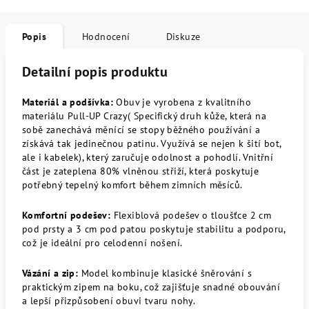
Popis
Hodnocení
Diskuze
Detailní popis produktu
Materiál a podšívka:
Obuv je vyrobena z kvalitního
materiálu Pull-UP Crazy(
Specifický druh kůže, která na
sobě zanechává měnící se stopy běžného používání a
získává tak jedinečnou patinu. Využívá se nejen k šití bot,
ale i kabelek), který zaručuje odolnost a pohodlí. Vnitřní
část je zateplena 80% vlněnou střiží, která poskytuje
potřebný tepelný komfort během zimních měsíců.
Komfortní podešev:
Flexiblová podešev o tloušťce 2 cm
pod prsty a 3 cm pod patou poskytuje stabilitu a podporu,
což je ideální pro celodenní nošení.
Vázání a zip:
Model kombinuje klasické šněrování s
praktickým zipem na boku, což zajišťuje snadné obouvání
a lepší přizpůsobení obuvi tvaru nohy.