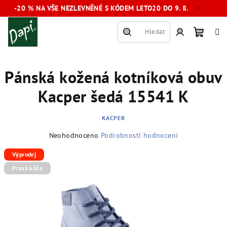
Přejít
-20 % NA VŠE NEZLEVNĚNÉ S KÓDEM LETO20 DO 9. 8.
na
obsah
Hledat
Nákup
Přihlášení
Pánská kožená kotníková obuv
košík
Kacper šedá 15541 K
KACPER
Průměrné
Neohodnoceno
Podrobnosti hodnocení
hodnocení
produktu
Výprodej
je
Pravá kůže
0,0
z
5
hvězdiček.