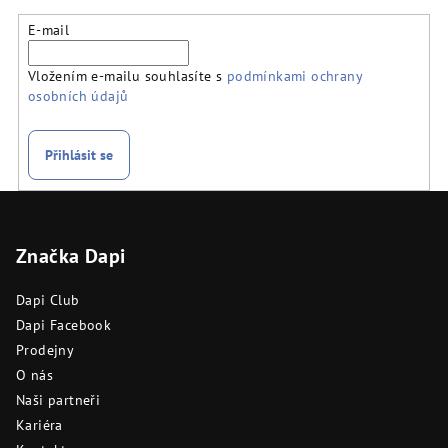
E-mail
Vložením e-mailu souhlasíte s
podmínkami ochrany
osobních údajů
Přihlásit se
Z
á
Značka Dapi
p
a
Dapi Club
t
Dapi Facebook
í
Prodejny
O nás
Naši partneři
Kariéra