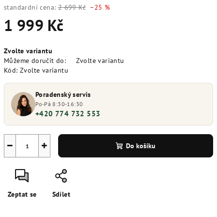
standardní cena:
2 699 Kč
–25 %
1 999 Kč
Měrná
Zvolte variantu
cena:
Můžeme doručit do:
Zvolte variantu
Kód:
Zvolte variantu
Poradenský servis
Po-Pá 8:30-16:30
+420 774 732 553
−
+
Do košíku
Zeptat se
Sdílet