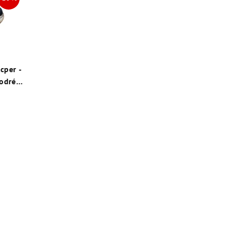
cper -
modré