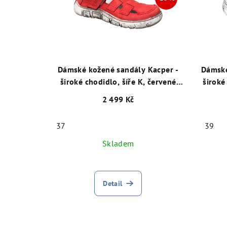
Dámské kožené sandály Kacper -
Dámské
široké chodidlo, šíře K, červené
široké
28935
2 499 Kč
37
39
Skladem
Detail