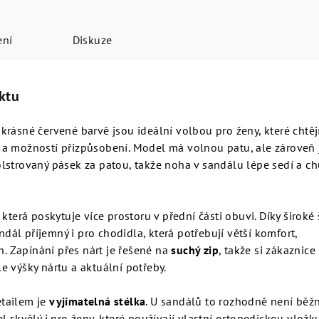
ení
Diskuze
ktu
rásné červené barvě jsou ideální volbou pro ženy, které chtějí
a možností přizpůsobení. Model má volnou patu, ale zároveň 
lstrovaný pásek za patou, takže noha v sandálu lépe sedí a c
, která poskytuje více prostoru v přední části obuvi. Díky široké 
andál příjemný i pro chodidla, která potřebují větší komfort,
h. Zapínání přes nárt je řešené na
suchý zip
, takže si zákaznic
 výšky nártu a aktuální potřeby.
tailem je
vyjímatelná stélka
. U sandálů to rozhodně není běžn
l skvělý i pro ženy, které používají vlastní ortopedickou vložk