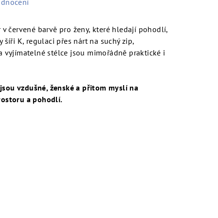
odnocení
 červené barvě pro ženy, které hledají pohodlí,
 šíři K, regulaci přes nárt na suchý zip,
vyjímatelné stélce jsou mimořádně praktické i
 jsou vzdušné, ženské a přitom myslí na
rostoru a pohodlí.