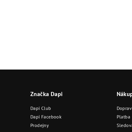
Z
á
Značka Dapi
Náku
p
a
Dapi Club
Doprav
t
Dapi Facebook
Platba
Prodejny
Sledová
í