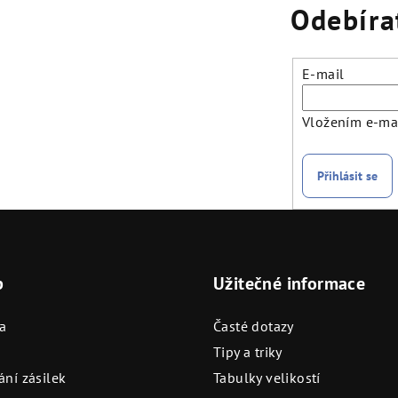
Odebíra
E-mail
Vložením e-mai
Přihlásit se
p
Užitečné informace
a
Časté dotazy
Tipy a triky
ní zásilek
Tabulky velikostí