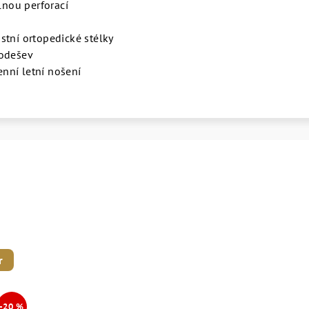
elnou perforací
stní ortopedické stélky
podešev
nní letní nošení
r