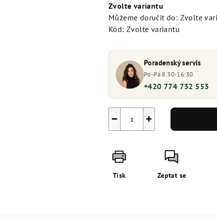
cena:
Zvolte variantu
Můžeme doručit do:
Zvolte var
Kód:
Zvolte variantu
Poradenský servis
Po-Pá 8:30-16:30
+420 774 732 553
−
+
Tisk
Zeptat se