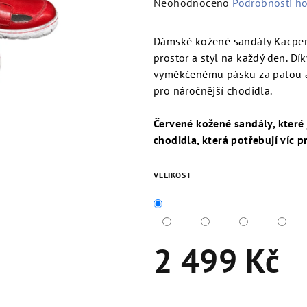
Průměrné
Neohodnoceno
Podrobnosti h
hodnocení
produktu
Dámské kožené sandály Kacper v
je
prostor a styl na každý den. Díky
0,0
vyměkčenému pásku za patou a 
z
pro náročnější chodidla.
5
hvězdiček.
Červené kožené sandály, které
chodidla, která potřebují víc p
VELIKOST
2 499 Kč
Měrná