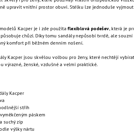
ně upravit vnitřní prostor obuvi. Stélku lze jednoduše vyjmout
 modelů Kacper je i zde použita
flexiblová podešev
, která je p
izpůsobuje chůzi. Díky tomu sandály nepůsobí tvrdě, ale souzní
mný komfort při běžném denním nošení.
ly Kacper jsou skvělou volbou pro ženy, které nechtějí vybíra
u výrazné, ženské, vzdušné a velmi praktické.
dály Kacper
rva
hodlnější střih
e vyměkčeným páskem
a suchý zip
odle výšky nártu