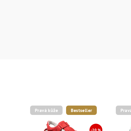
Pravá kůže
Bestseller
Prav