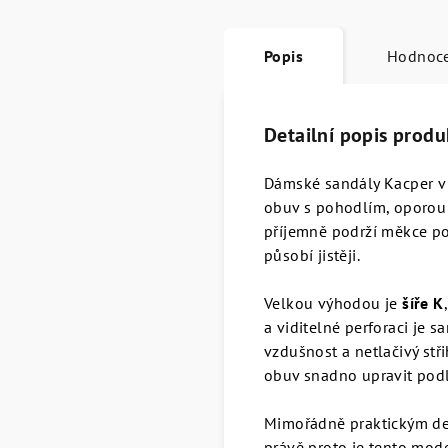
Popis
Hodnoc
Detailní popis produ
Dámské sandály Kacper v k
obuv s pohodlím, oporou 
příjemně podrží měkce po
působí jistěji.
Velkou výhodou je
šíře K
a viditelné perforaci je s
vzdušnost a netlačivý stři
obuv snadno upravit podle
Mimořádně praktickým de
právě proto je tento mode