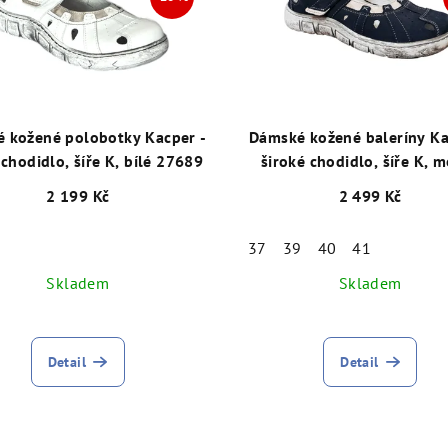
 kožené polobotky Kacper -
Dámské kožené baleríny Ka
 chodidlo, šíře K, bílé 27689
široké chodidlo, šíře K, 
28947
2 199 Kč
2 499 Kč
37
39
40
41
Skladem
Skladem
Detail
Detail