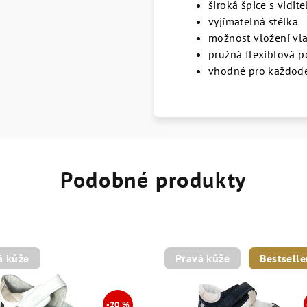
široká špice s vidit
vyjímatelná stélka
možnost vložení vla
pružná flexiblová 
vhodné pro každode
Podobné produkty
á kůže
Pravá kůže
Bestselle