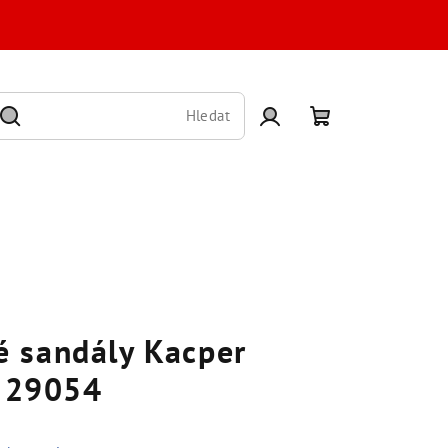
Hledat
Přihlášení
Nákupní
košík
 sandály Kacper
K 29054