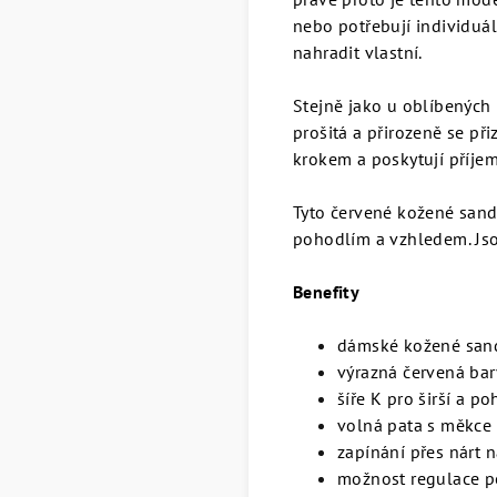
nebo potřebují individuál
nahradit vlastní.
Stejně jako u oblíbených
prošitá a přirozeně se př
krokem a poskytují příje
Tyto červené kožené sandá
pohodlím a vzhledem. Jso
Benefity
dámské kožené san
výrazná červená ba
šíře K pro širší a po
volná pata s měkc
zapínání přes nárt n
možnost regulace p