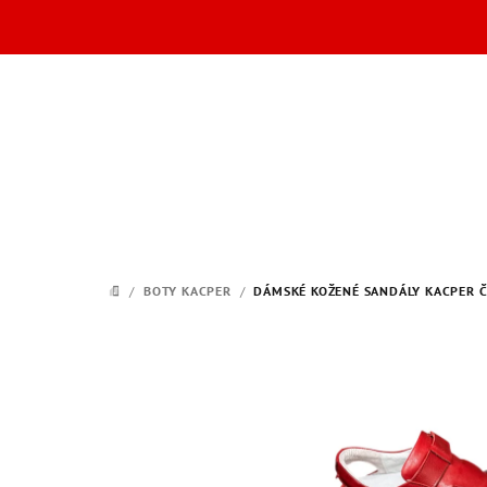
Přejít
na
obsah
/
BOTY KACPER
/
DÁMSKÉ KOŽENÉ SANDÁLY KACPER ČE
DOMŮ