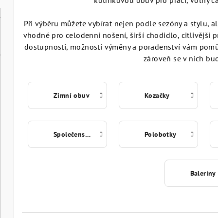
kotníkovou obuv pro práci, volný čas
Při výběru můžete vybírat nejen podle sezóny a stylu, 
vhodné pro celodenní nošení, širší chodidlo, citlivější 
dostupnosti, možnosti výměny a poradenství vám pomů
zároveň se v nich bude
Zimní obuv
Kozačky
Společenská obuv
Polobotky
Baleríny