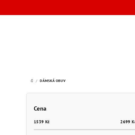
Přejít
na
obsah
/
DÁMSKÁ OBUV
DOMŮ
P
o
Cena
s
1539
Kč
2699
K
t