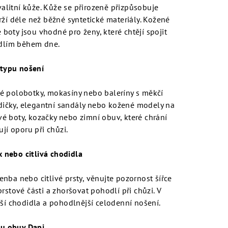
alitní kůže. Kůže se přirozeně přizpůsobuje
rží déle než běžné syntetické materiály. Kožené
boty jsou vhodné pro ženy, které chtějí spojit
dlím během dne.
typu nošení
é polobotky, mokasíny nebo baleríny s měkčí
odičky, elegantní sandály nebo kožené modely na
é boty, kozačky nebo zimní obuv, které chrání
jí oporu při chůzi.
x nebo citlivá chodidla
enba nebo citlivé prsty, věnujte pozornost šířce
prstové části a zhoršovat pohodlí při chůzi. V
ší chodidla a pohodlnější celodenní nošení.
u obuv Dapi