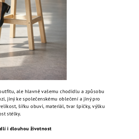
utfitu, ale hlavně vašemu chodidlu a způsobu
hůzi, jiný ke společenskému oblečení a jiný pro
velikost, šířku obuvi, materiál, tvar špičky, výšku
st stélky.
lí i dlouhou životnost