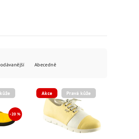
rodávanější
Abecedně
 kůže
Akce
Pravá kůže