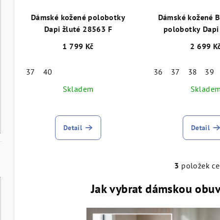
r
s
o
p
Dámské kožené polobotky
Dámské kožené 
Dapi žluté 28563 F
polobotky Dapi - širok
d
r
chodidlo, šíře K, 
1 799 Kč
2 699 K
u
o
k
37
40
36
37
38
39
d
t
Skladem
Sklade
u
ů
k
t
Detail
Detail
ů
3
položek c
O
v
Jak vybrat dámskou obuv,
l
á