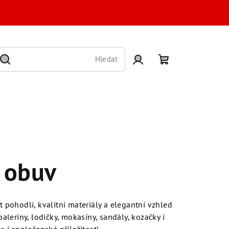
Hledat
Přihlášení
Nákupní
košík
 obuv
t pohodlí, kvalitní materiály a elegantní vzhled
leríny, lodičky, mokasíny, sandály, kozačky i