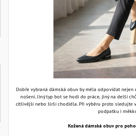
Dobře vybraná dámská obuv by měla odpovídat nejen o
nošení. Jiný typ bot se hodí do práce, jiný na delší c
citlivější nebo širší chodidla. Při výběru proto sledujte 
podpatku i měkko
Kožená dámská obuv pro pohod