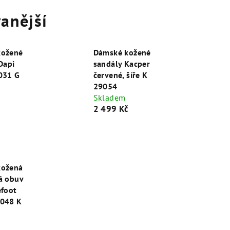
anější
kožené
Dámské kožené
Dapi
sandály Kacper
031 G
červené, šíře K
29054
č
Skladem
2 499 Kč
kožená
á obuv
efoot
9048 K
č