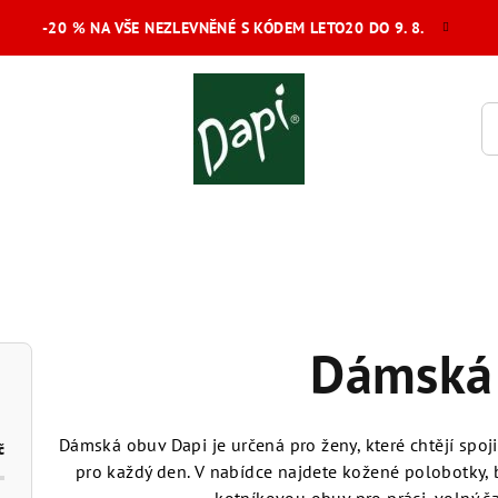
-20 % NA VŠE NEZLEVNĚNÉ S KÓDEM LETO20 DO 9. 8.
Dámská
Dámská obuv Dapi je určená pro ženy, které chtějí spoji
č
pro každý den. V nabídce najdete kožené polobotky, ba