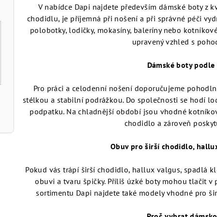
V nabídce Dapi najdete především dámské boty z kv
chodidlu, je příjemná při nošení a při správné péči vyd
polobotky, lodičky, mokasíny, baleríny nebo kotníkové 
upravený vzhled s poho
Dámské boty podle 
Pro práci a celodenní nošení doporučujeme pohodln
stélkou a stabilní podrážkou. Do společnosti se hodí l
podpatku. Na chladnější období jsou vhodné kotníkov
chodidlo a zároveň poskytu
Obuv pro širší chodidlo, hallu
Pokud vás trápí širší chodidlo, hallux valgus, spadlá kl
obuvi a tvaru špičky. Příliš úzké boty mohou tlačit v 
sortimentu Dapi najdete také modely vhodné pro šir
Proč vybrat dámsko