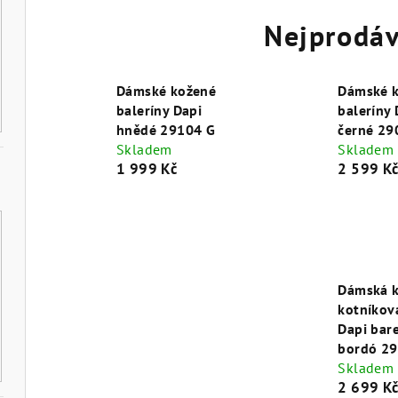
Nejprodáv
Dámské kožené
Dámské 
baleríny Dapi
baleríny 
hnědé 29104 G
černé 29
Skladem
Skladem
1 999 Kč
2 599 K
Dámská 
kotníkov
Dapi bar
bordó 2
Skladem
2 699 K