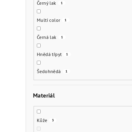
Černý lak
1
Multi color
1
Černá lak
1
Hnědá třpyt
1
Šedohnědá
1
Materiál
Kůže
3