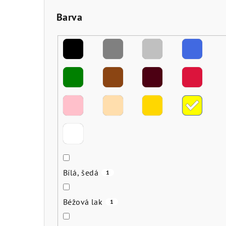
Barva
Bílá, šedá
1
Béžová lak
1