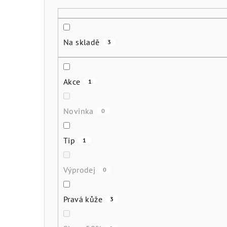
r
a
Na skladě
3
n
n
Akce
1
í
p
Novinka
0
a
Tip
1
n
e
Výprodej
0
l
Pravá kůže
3