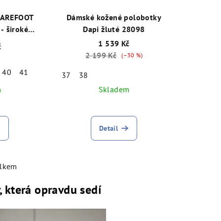
BAREFOOT
Dámské kožené polobotky
é
Dapi žluté 28098
žluté 29014
1 539 Kč
č
2 199 Kč
(–30 %)
40
41
37
38
m
Skladem
Detail
elkem
 která opravdu sedí