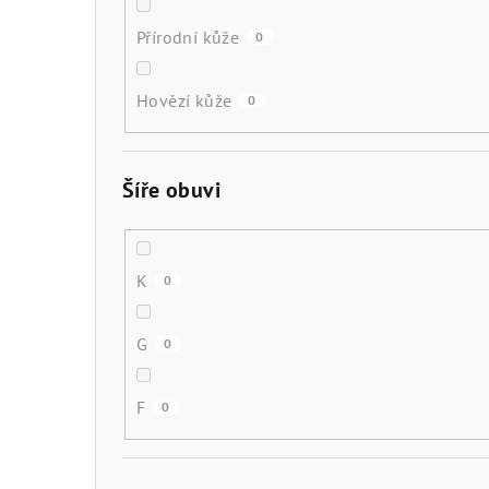
Přírodní kůže
0
Hovězí kůže
0
Šíře obuvi
K
0
G
0
F
0