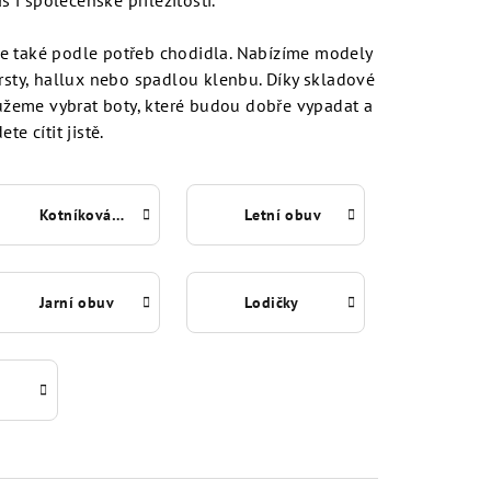
 i společenské příležitosti.
ale také podle potřeb chodidla. Nabízíme modely
prsty, hallux nebo spadlou klenbu. Díky skladové
žeme vybrat boty, které budou dobře vypadat a
te cítit jistě.
Kotníková obuv
Letní obuv
Jarní obuv
Lodičky