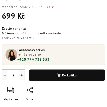
standardní cena:
2 699 Kč
–74 %
699 Kč
Měrná
Zvolte variantu
cena:
Můžeme doručit do:
Zvolte variantu
Kód:
Zvolte variantu
Poradenský servis
Po-Pá 8:30-16:30
+420 774 732 553
−
+
Do košíku
Zeptat se
Sdílet