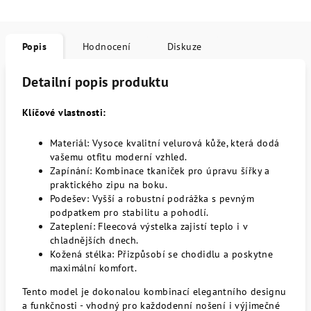
Popis
Hodnocení
Diskuze
Detailní popis produktu
Klíčové vlastnosti:
Materiál: Vysoce kvalitní velurová kůže, která dodá
vašemu otfitu moderní vzhled.
Zapínání: Kombinace tkaniček pro úpravu šířky a
praktického zipu na boku.
Podešev: Vyšší a robustní podrážka s pevným
podpatkem pro stabilitu a pohodlí.
Zateplení: Fleecová výstelka zajistí teplo i v
chladnějších dnech.
Kožená stélka: Přizpůsobí se chodidlu a poskytne
maximální komfort.
Tento model je dokonalou kombinací elegantního designu
a funkčnosti - vhodný pro každodenní nošení i výjimečné