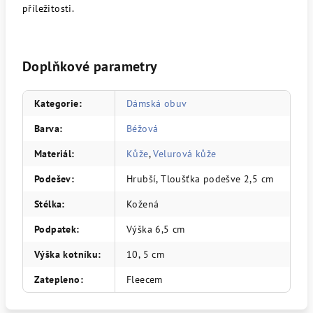
příležitosti.
Doplňkové parametry
Kategorie
:
Dámská obuv
Barva
:
Béžová
Materiál
:
Kůže
,
Velurová kůže
Podešev
:
Hrubší, Tloušťka podešve 2,5 cm
Stélka
:
Kožená
Podpatek
:
Výška 6,5 cm
Výška kotníku
:
10, 5 cm
Zatepleno
:
Fleecem