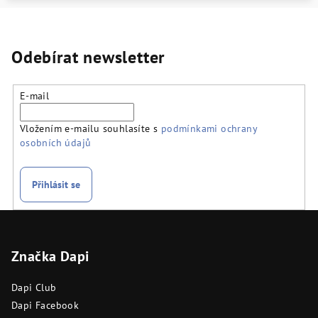
Odebírat newsletter
E-mail
Vložením e-mailu souhlasíte s
podmínkami ochrany
osobních údajů
Přihlásit se
Z
á
Značka Dapi
p
a
Dapi Club
t
Dapi Facebook