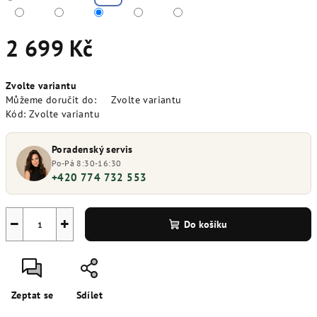
2 699 Kč
Měrná
Zvolte variantu
cena:
Můžeme doručit do:
Zvolte variantu
Kód:
Zvolte variantu
Poradenský servis
Po-Pá 8:30-16:30
+420 774 732 553
−
+
Do košíku
Zeptat se
Sdílet