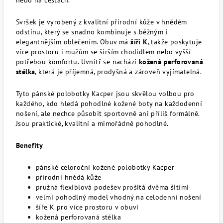
nebo na cestách.
Svršek je vyrobený z kvalitní přírodní kůže v hnědém
odstínu, který se snadno kombinuje s běžným i
elegantnějším oblečením. Obuv má
šíři K
, takže poskytuje
více prostoru i mužům se širším chodidlem nebo vyšší
potřebou komfortu. Uvnitř se nachází
kožená perforovaná
stélka
, která je příjemná, prodyšná a zároveň vyjímatelná.
Tyto pánské polobotky Kacper jsou skvělou volbou pro
každého, kdo hledá pohodlné kožené boty na každodenní
nošení, ale nechce působit sportovně ani příliš formálně.
Jsou praktické, kvalitní a mimořádně pohodlné.
Benefity
pánské celoroční kožené polobotky Kacper
přírodní hnědá kůže
pružná flexiblová podešev prošitá dvěma šitími
velmi pohodlný model vhodný na celodenní nošení
šíře K pro více prostoru v obuvi
kožená perforovaná stélka