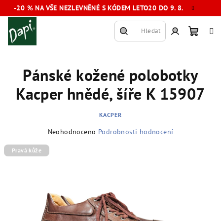
Přejít
-20 % NA VŠE NEZLEVNĚNÉ S KÓDEM LETO20 DO 9. 8.
na
obsah
Hledat
Nákup
Přihlášení
Pánské kožené polobotky
košík
Kacper hnědé, šíře K 15907
KACPER
Průměrné
Neohodnoceno
Podrobnosti hodnocení
hodnocení
produktu
Pravá kůže
je
0,0
z
5
hvězdiček.