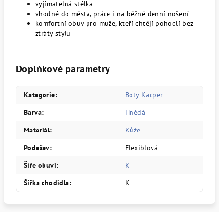
vyjímatelná stélka
vhodné do města, práce i na běžné denní nošení
komfortní obuv pro muže, kteří chtějí pohodlí bez
ztráty stylu
Doplňkové parametry
Kategorie
:
Boty Kacper
Barva
:
Hnědá
Materiál
:
Kůže
Podešev
:
Flexiblová
Šíře obuvi
:
K
Šířka chodidla
:
K