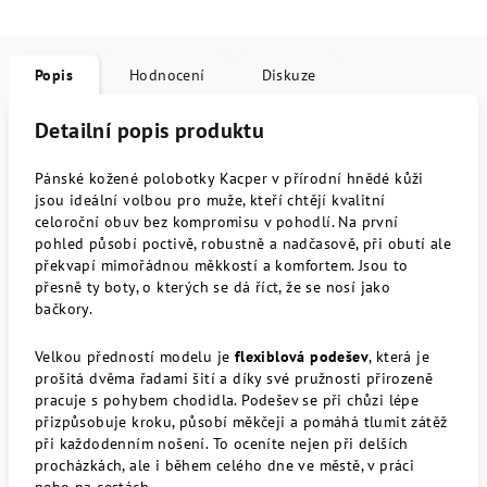
Popis
Hodnocení
Diskuze
Detailní popis produktu
Pánské kožené polobotky Kacper v přírodní hnědé kůži
jsou ideální volbou pro muže, kteří chtějí kvalitní
celoroční obuv bez kompromisu v pohodlí. Na první
pohled působí poctivě, robustně a nadčasově, při obutí ale
překvapí mimořádnou měkkostí a komfortem. Jsou to
přesně ty boty, o kterých se dá říct, že se nosí jako
bačkory.
Velkou předností modelu je
flexiblová podešev
, která je
prošitá dvěma řadami šití a díky své pružnosti přirozeně
pracuje s pohybem chodidla. Podešev se při chůzi lépe
přizpůsobuje kroku, působí měkčeji a pomáhá tlumit zátěž
při každodenním nošení. To oceníte nejen při delších
procházkách, ale i během celého dne ve městě, v práci