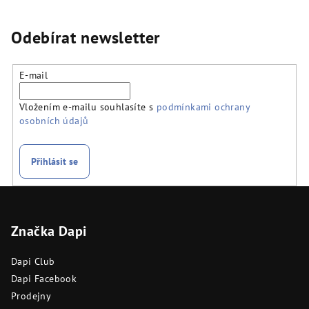
Odebírat newsletter
E-mail
Vložením e-mailu souhlasíte s
podmínkami ochrany
osobních údajů
Přihlásit se
Z
á
Značka Dapi
p
a
Dapi Club
t
Dapi Facebook
í
Prodejny