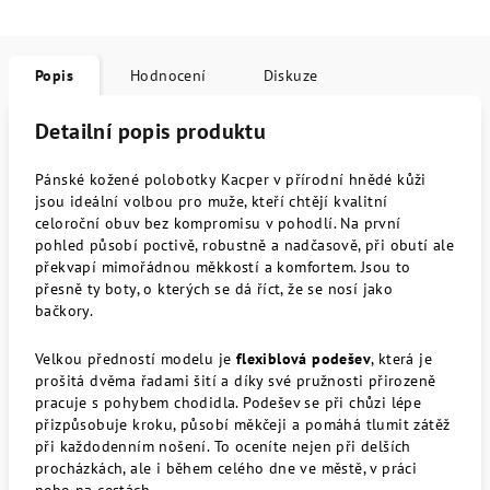
Popis
Hodnocení
Diskuze
Detailní popis produktu
Pánské kožené polobotky Kacper v přírodní hnědé kůži
jsou ideální volbou pro muže, kteří chtějí kvalitní
celoroční obuv bez kompromisu v pohodlí. Na první
pohled působí poctivě, robustně a nadčasově, při obutí ale
překvapí mimořádnou měkkostí a komfortem. Jsou to
přesně ty boty, o kterých se dá říct, že se nosí jako
bačkory.
Velkou předností modelu je
flexiblová podešev
, která je
prošitá dvěma řadami šití a díky své pružnosti přirozeně
pracuje s pohybem chodidla. Podešev se při chůzi lépe
přizpůsobuje kroku, působí měkčeji a pomáhá tlumit zátěž
při každodenním nošení. To oceníte nejen při delších
procházkách, ale i během celého dne ve městě, v práci