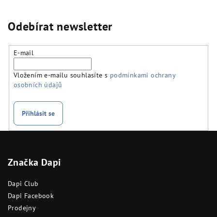
Odebírat newsletter
E-mail
Vložením e-mailu souhlasíte s
podmínkami ochrany
osobních údajů
Přihlásit se
Z
á
Značka Dapi
p
a
Dapi Club
t
Dapi Facebook
í
Prodejny