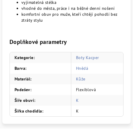
vyjímatelná stélka
vhodné do města, práce i na běžné denní nošení
komfortní obuv pro muže, kteří chtějí pohodlí bez
ztráty stylu
Doplňkové parametry
Kategorie
:
Boty Kacper
Barva
:
Hnědá
Materiál
:
Kůže
Podešev
:
Flexiblová
Šíře obuvi
:
K
Šířka chodidla
:
K