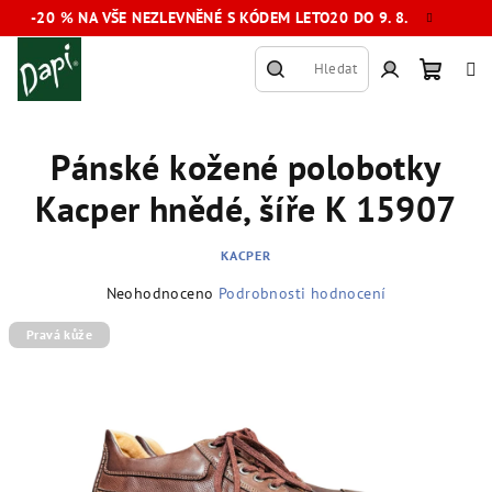
Přejít
-20 % NA VŠE NEZLEVNĚNÉ S KÓDEM LETO20 DO 9. 8.
na
obsah
Hledat
Nákup
Přihlášení
Pánské kožené polobotky
košík
Kacper hnědé, šíře K 15907
KACPER
Průměrné
Neohodnoceno
Podrobnosti hodnocení
hodnocení
produktu
Pravá kůže
je
0,0
z
5
hvězdiček.