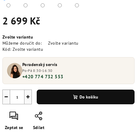
2 699 Kč
Měrná
Zvolte variantu
cena:
Můžeme doručit do:
Zvolte variantu
Kód:
Zvolte variantu
Poradenský servis
Po-Pá 8:30-16:30
+420 774 732 553
−
+
Do košíku
Zeptat se
Sdílet