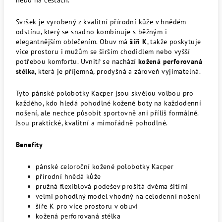
nebo na cestách.
Svršek je vyrobený z kvalitní přírodní kůže v hnědém
odstínu, který se snadno kombinuje s běžným i
elegantnějším oblečením. Obuv má
šíři K
, takže poskytuje
více prostoru i mužům se širším chodidlem nebo vyšší
potřebou komfortu. Uvnitř se nachází
kožená perforovaná
stélka
, která je příjemná, prodyšná a zároveň vyjímatelná.
Tyto pánské polobotky Kacper jsou skvělou volbou pro
každého, kdo hledá pohodlné kožené boty na každodenní
nošení, ale nechce působit sportovně ani příliš formálně.
Jsou praktické, kvalitní a mimořádně pohodlné.
Benefity
pánské celoroční kožené polobotky Kacper
přírodní hnědá kůže
pružná flexiblová podešev prošitá dvěma šitími
velmi pohodlný model vhodný na celodenní nošení
šíře K pro více prostoru v obuvi
kožená perforovaná stélka