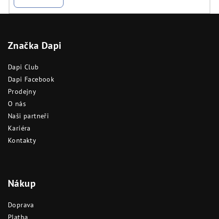
Z
á
Značka Dapi
p
a
Dapi Club
t
Dapi Facebook
í
Prodejny
O nás
Naši partneři
Kariéra
Kontakty
Nákup
Doprava
Platba