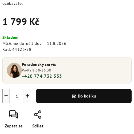
očekáváte.
1 799 Kč
Měrná
Skladem
cena:
Můžeme doručit do:
11.8.2026
Kód:
44123-28
Poradenský servis
Po-Pá 8:30-16:30
+420 774 732 553
−
+
Do košíku
Zeptat se
Sdílet