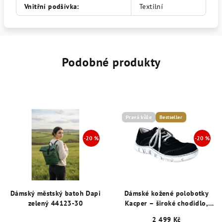
Vnitřní podšívka
:
Textilní
Podobné produkty
Pravá kůže
Bestseller
Dámský městský batoh Dapi
Dámské kožené polobotky
zelený 44123-30
Kacper – široké chodidlo,
šíře K, černé 29061
2 499 Kč