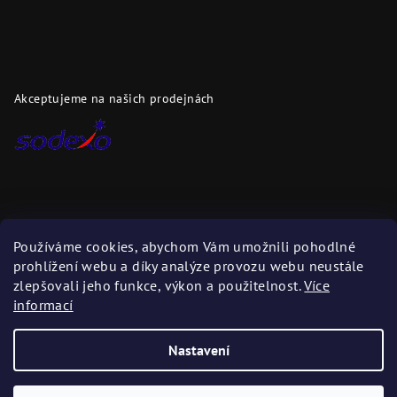
Akceptujeme na našich prodejnách
Dopravci
Používáme cookies, abychom Vám umožnili pohodlné
prohlížení webu a díky analýze provozu webu neustále
Zboží zasíláme těmito dopravci
zlepšovali jeho funkce, výkon a použitelnost.
Více
informací
Nastavení
Copyright 2026
DAPI.cz
. Všechna práva vyhrazena.
Upravit
nastavení cookies