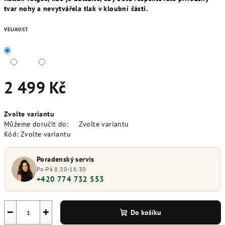
tvar nohy a nevytvářela tlak v kloubní části.
VELIKOST
2 499 Kč
Měrná
Zvolte variantu
cena:
Můžeme doručit do:
Zvolte variantu
Kód:
Zvolte variantu
Poradenský servis
Po-Pá 8:30-16:30
+420 774 732 553
−
+
Do košíku