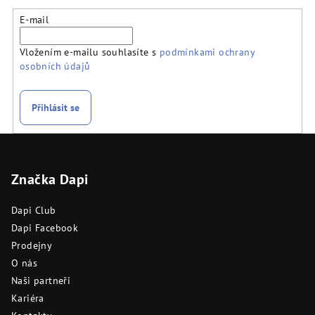
E-mail
Vložením e-mailu souhlasíte s
podmínkami ochrany
osobních údajů
Přihlásit se
Z
á
Značka Dapi
p
a
Dapi Club
t
Dapi Facebook
í
Prodejny
O nás
Naši partneři
Kariéra