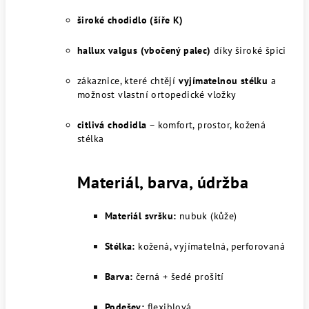
široké chodidlo (šíře K)
hallux valgus (vbočený palec)
díky široké špici
zákaznice, které chtějí
vyjímatelnou stélku
a
možnost vlastní ortopedické vložky
citlivá chodidla
– komfort, prostor, kožená
stélka
Materiál, barva, údržba
Materiál svršku:
nubuk (kůže)
Stélka:
kožená, vyjímatelná, perforovaná
Barva:
černá + šedé prošití
Podešev:
flexiblová