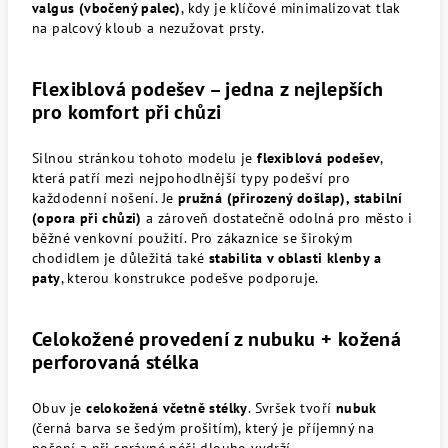
valgus (vbočený palec)
, kdy je klíčové minimalizovat tlak
na palcový kloub a nezužovat prsty.
Flexiblová podešev – jedna z nejlepších
pro komfort při chůzi
Silnou stránkou tohoto modelu je
flexiblová podešev
,
která patří mezi nejpohodlnější typy podešví pro
každodenní nošení. Je
pružná (přirozený došlap), stabilní
(opora při chůzi)
a zároveň dostatečně odolná pro město i
běžné venkovní použití. Pro zákaznice se širokým
chodidlem je důležitá také
stabilita v oblasti klenby a
paty
, kterou konstrukce podešve podporuje.
Celokožené provedení z nubuku + kožená
perforovaná stélka
Obuv je
celokožená včetně stélky
. Svršek tvoří
nubuk
(černá barva se šedým prošitím), který je příjemný na