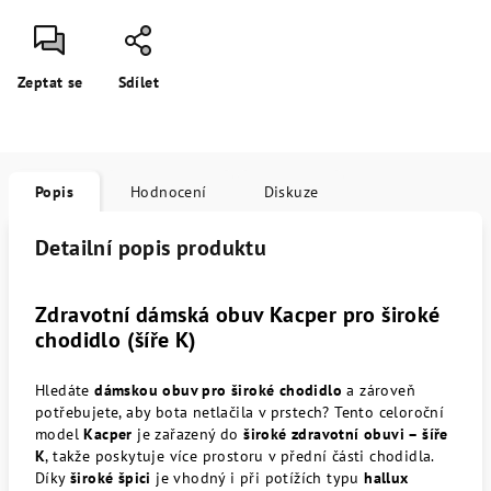
Zeptat se
Sdílet
Popis
Hodnocení
Diskuze
Detailní popis produktu
Zdravotní dámská obuv Kacper pro široké
chodidlo (šíře K)
Hledáte
dámskou obuv pro široké chodidlo
a zároveň
potřebujete, aby bota netlačila v prstech? Tento celoroční
model
Kacper
je zařazený do
široké zdravotní obuvi – šíře
K
, takže poskytuje více prostoru v přední části chodidla.
Díky
široké špici
je vhodný i při potížích typu
hallux