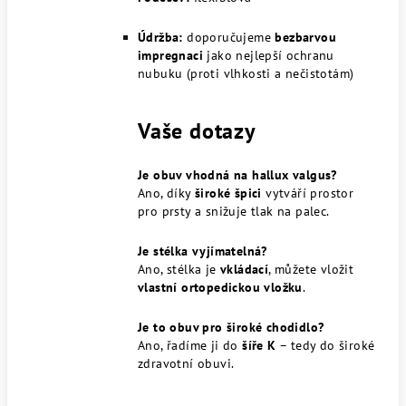
Údržba:
doporučujeme
bezbarvou
impregnaci
jako nejlepší ochranu
nubuku (proti vlhkosti a nečistotám)
Vaše dotazy
Je obuv vhodná na hallux valgus?
Ano, díky
široké špici
vytváří prostor
pro prsty a snižuje tlak na palec.
Je stélka vyjímatelná?
Ano, stélka je
vkládací
, můžete vložit
vlastní ortopedickou vložku
.
Je to obuv pro široké chodidlo?
Ano, řadíme ji do
šíře K
– tedy do široké
zdravotní obuvi.