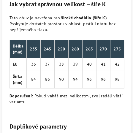
Jak vybrat správnou velikost – šíře K
Tato obuv je navržena pro
široké chodidlo (šíře K)
.
Poskytuje dostatek prostoru v oblasti prstů i nártu bez
nepříjemného tlaku.
Délka
235
245
250
260
265
270
275
(mm)
EU
36
37
38
39
40
41
42
Šířka
84
86
90
94
96
96
98
(mm)
Doporučení:
Pokud váháš mezi velikostmi, zvol raději větší
variantu.
Doplňkové parametry