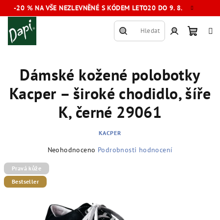
Přejít
-20 % NA VŠE NEZLEVNĚNÉ S KÓDEM LETO20 DO 9. 8.
na
obsah
Hledat
Nákup
Přihlášení
Dámské kožené polobotky
košík
Kacper – široké chodidlo, šíře
K, černé 29061
KACPER
Průměrné
Neohodnoceno
Podrobnosti hodnocení
hodnocení
produktu
Pravá kůže
je
Bestseller
0,0
z
5
hvězdiček.