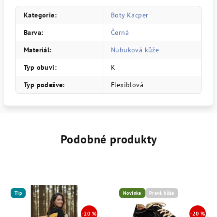
Kategorie
:
Boty Kacper
Barva
:
Černá
Materiál
:
Nubuková kůže
Typ obuvi
:
K
Typ podešve
:
Flexiblová
Podobné produkty
Tip
Novinka
Pravá kůže