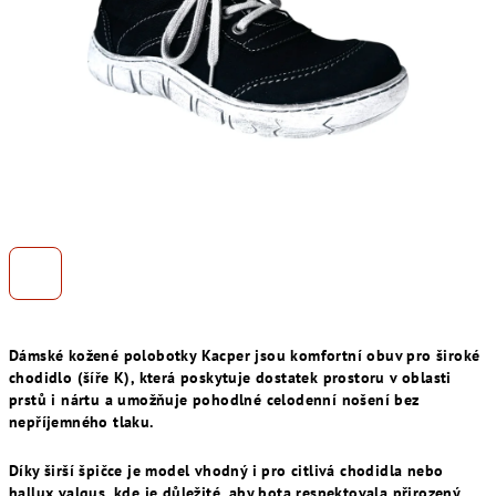
Dámské kožené polobotky Kacper jsou komfortní obuv pro široké
chodidlo (šíře K), která poskytuje dostatek prostoru v oblasti
prstů i nártu a umožňuje pohodlné celodenní nošení bez
nepříjemného tlaku.
Díky širší špičce je model vhodný i pro citlivá chodidla nebo
hallux valgus, kde je důležité, aby bota respektovala přirozený