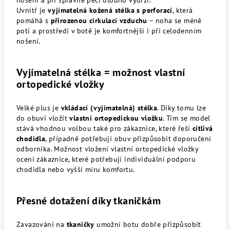
nošení a při správné péči dlouho vydrží.
Uvnitř je
vyjímatelná kožená stélka s perforací
, která
pomáhá s
přirozenou cirkulací vzduchu
– noha se méně
potí a prostředí v botě je komfortnější i při celodenním
nošení.
Vyjímatelná stélka = možnost vlastní
ortopedické vložky
Velké plus je
vkládací (vyjímatelná) stélka
. Díky tomu lze
do obuvi vložit
vlastní ortopedickou vložku
. Tím se model
stává vhodnou volbou také pro zákaznice, které řeší
citlivá
chodidla
, případně potřebují obuv přizpůsobit doporučení
odborníka.
Možnost vložení vlastní ortopedické vložky
ocení zákaznice, které potřebují individuální podporu
chodidla nebo vyšší míru komfortu.
Přesné dotažení díky tkaničkám
Zavazování na
tkaničky
umožní botu dobře přizpůsobit