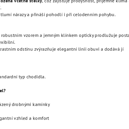
kožená včetně stélky
, což zajišťuje prodyšnost, příjemné klima
.
tlumí nárazy a přináší pohodlí i při celodenním pohybu.
 robustním vzorem a jemným klínkem opticky prodlužuje post
xibilní.
astním odstínu zvýrazňuje elegantní linii obuvi a dodává jí
tandardní typ chodidla.
el?
ázený drobnými kamínky
gantní vzhled a komfort