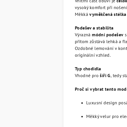
Vnitřní část obuvi je
celo
vysoký komfort při nošení
Měkká
vyměkčená stélka
Podešev a stabilita
Výrazná
módní podešev
s
přitom zůstává lehká a fle
Ozdobné lemování v kontr
originální vzhled.
Typ chodidla
Vhodné pro
šíři G
, tedy s
Proč si vybrat tento mod
Luxusní design pos
Měkký velur pro ele