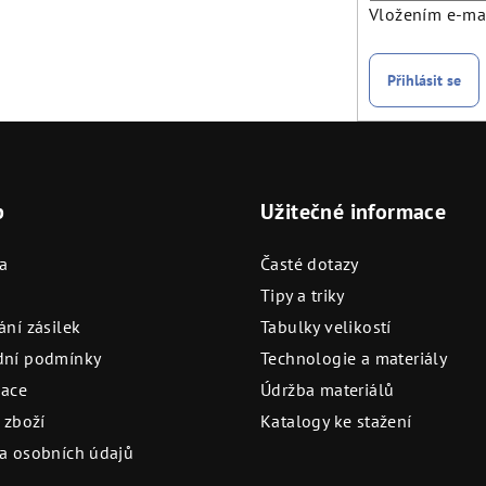
Vložením e-mai
Přihlásit se
p
Užitečné informace
a
Časté dotazy
Tipy a triky
ní zásilek
Tabulky velikostí
ní podmínky
Technologie a materiály
ace
Údržba materiálů
 zboží
Katalogy ke stažení
a osobních údajů