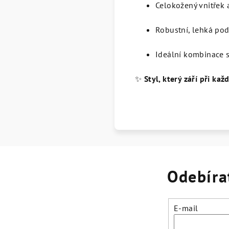
Celokožený vnitřek 
Robustní, lehká po
Ideální kombinace s
✨
Styl, který září při k
Odebíra
E-mail