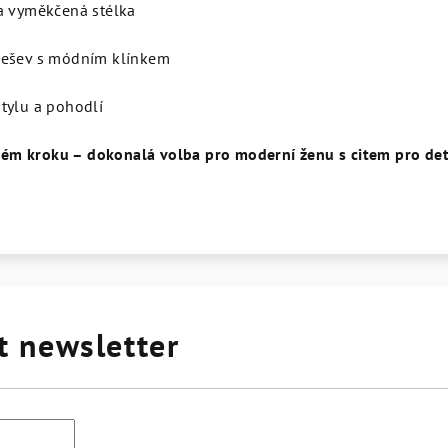
a vyměkčená stélka
dešev s módním klínkem
tylu a pohodlí
aždém kroku – dokonalá volba pro moderní ženu s citem pro det
t newsletter