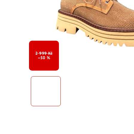
2 999 Kč
–50 %