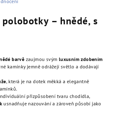
odnocení
polobotky – hnědé, s
nědé barvě
zaujmou svým
luxusním zdobením
né kamínky jemně odrážejí světlo a dodávají
ůže
, která je na dotek měkká a elegantně
kamínků.
dividuální přizpůsobení tvaru chodidla,
k
usnadňuje nazouvání a zároveň působí jako