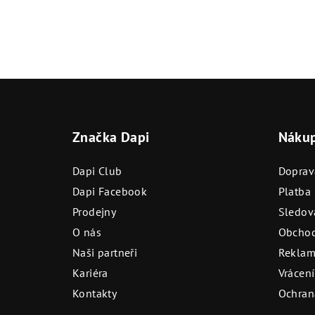
Z
á
Značka Dapi
Náku
p
a
Dapi Club
Doprav
t
Dapi Facebook
Platba
Prodejny
Sledová
í
O nás
Obchod
Naši partneři
Reklam
Kariéra
Vrácení
Kontakty
Ochran