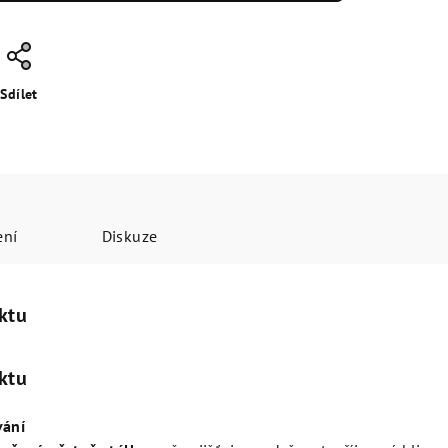
Sdílet
ení
Diskuze
ktu
ktu
vání