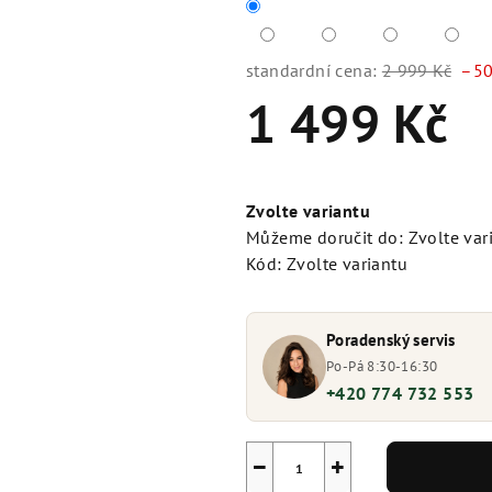
standardní cena:
2 999 Kč
–50
1 499 Kč
Měrná
cena:
Zvolte variantu
Můžeme doručit do:
Zvolte var
Kód:
Zvolte variantu
Poradenský servis
Po-Pá 8:30-16:30
+420 774 732 553
−
+