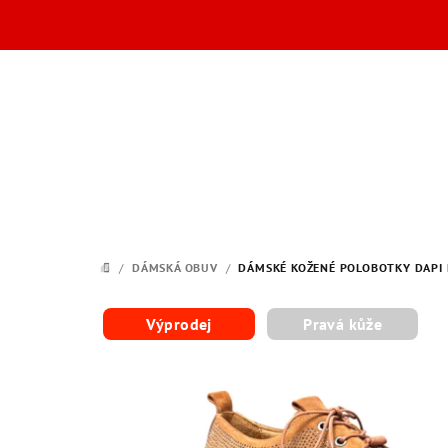
Přejít
na
obsah
/
DÁMSKÁ OBUV
/
DÁMSKÉ KOŽENÉ POLOBOTKY DAPI 
DOMŮ
Výprodej
Pravá kůže