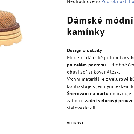
Průměrné
Neohodnoceno
Podrobnosti h
hodnocení
produktu
Dámské módní 
je
kamínky
0,0
z
5
Design a detaily
hvězdiček.
Moderní dámské polobotky v
h
po celém povrchu
– drobné čer
obuvi sofistikovaný lesk.
Vrchní materiál je z
velurové k
kontrastuje s jemným leskem 
Šněrování na nártu
umožňuje in
zatímco
zadní velurový prouže
stylový detail.
VELIKOST