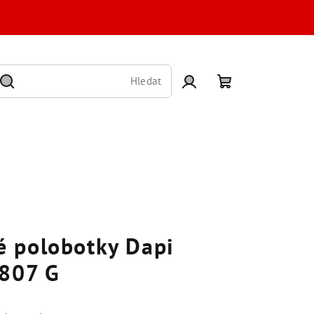
Hledat
Přihlášení
Nákupní
košík
 polobotky Dapi
8807 G