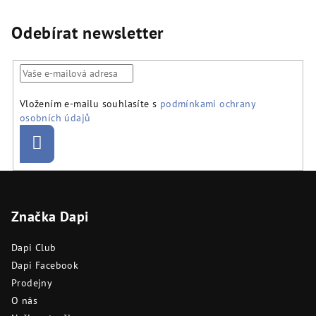
Odebírat newsletter
Vložením e-mailu souhlasíte s
podmínkami ochrany
osobních údajů
Přihlásit
se
Z
á
Značka Dapi
p
a
Dapi Club
t
Dapi Facebook
í
Prodejny
O nás