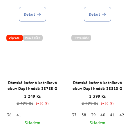
Detail
Detail
Výprodej
Pravá kůže
Pravá kůže
Dámská kožená kotníková
Dámská kožená kotníková
obuv Dapi hnědá 28785 G
obuv Dapi hnědá 28813 G
1 249 Kč
1 399 Kč
2 499 Kč
2 799 Kč
(–50 %)
(–50 %)
36
41
37
38
39
40
41
42
Skladem
Skladem