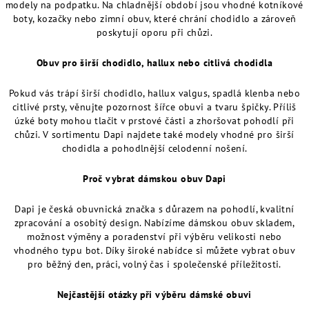
modely na podpatku. Na chladnější období jsou vhodné kotníkové
boty, kozačky nebo zimní obuv, které chrání chodidlo a zároveň
poskytují oporu při chůzi.
Obuv pro širší chodidlo, hallux nebo citlivá chodidla
Pokud vás trápí širší chodidlo, hallux valgus, spadlá klenba nebo
citlivé prsty, věnujte pozornost šířce obuvi a tvaru špičky. Příliš
úzké boty mohou tlačit v prstové části a zhoršovat pohodlí při
chůzi. V sortimentu Dapi najdete také modely vhodné pro širší
chodidla a pohodlnější celodenní nošení.
Proč vybrat dámskou obuv Dapi
Dapi je česká obuvnická značka s důrazem na pohodlí, kvalitní
zpracování a osobitý design. Nabízíme dámskou obuv skladem,
možnost výměny a poradenství při výběru velikosti nebo
vhodného typu bot. Díky široké nabídce si můžete vybrat obuv
pro běžný den, práci, volný čas i společenské příležitosti.
Nejčastější otázky při výběru dámské obuvi