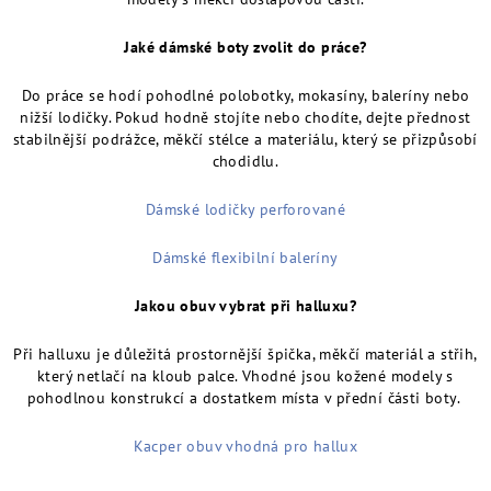
Jaké dámské boty zvolit do práce?
Do práce se hodí pohodlné polobotky, mokasíny, baleríny nebo
nižší lodičky. Pokud hodně stojíte nebo chodíte, dejte přednost
stabilnější podrážce, měkčí stélce a materiálu, který se přizpůsobí
chodidlu.
Dámské lodičky perforované
Dámské flexibilní baleríny
Jakou obuv vybrat při halluxu?
Při halluxu je důležitá prostornější špička, měkčí materiál a střih,
který netlačí na kloub palce. Vhodné jsou kožené modely s
pohodlnou konstrukcí a dostatkem místa v přední části boty.
Kacper obuv vhodná pro hallux