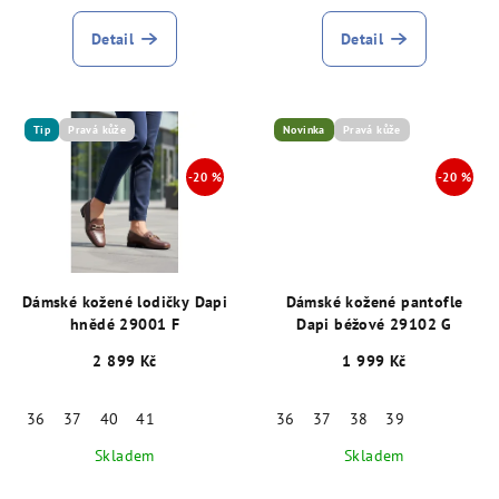
Detail
Detail
Tip
Pravá kůže
Novinka
Pravá kůže
Dámské kožené lodičky Dapi
Dámské kožené pantofle
hnědé 29001 F
Dapi béžové 29102 G
2 899 Kč
1 999 Kč
36
37
40
41
36
37
38
39
Skladem
Skladem