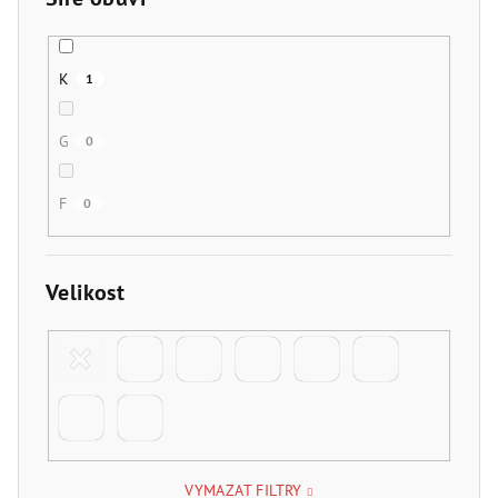
K
1
G
0
F
0
Velikost
VYMAZAT FILTRY