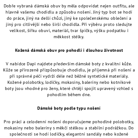
Dobře vybraná dámská obuv by měla odpovídat nejen outfitu, ale
hlavně vašemu chodidlu a způsobu nošení. Jiný typ bot se hodí
do práce, jiný na delší chůzi, jiný ke společenskému oblečení a
jiný pro citlivější nebo širší chodidla. Při výběru proto sledujte
velikost, šířku obuvi, materiál, tvar špičky, výšku podpatku i
měkkost stélky.
Kožená dámská obuv pro pohodlí i dlouhou životnost
V nabídce Dapi najdete především dámské boty z kvalitní kůže.
Kůže se přirozeně přizpůsobuje chodidlu, je příjemná při nošení a
při správné péči vydrží déle než běžné syntetické materiály.
Kožené polobotky, lodičky, mokasíny, baleríny nebo kotníkové
boty jsou vhodné pro ženy, které chtějí spojit upravený vzhled s
pohodlím během dne.
Dámské boty podle typu nošení
Pro práci a celodenní nošení doporučujeme pohodlné polobotky,
mokasíny nebo baleríny s měkčí stélkou a stabilní podrážkou. Do
společnosti se hodí lodičky, elegantní sandály nebo kožené