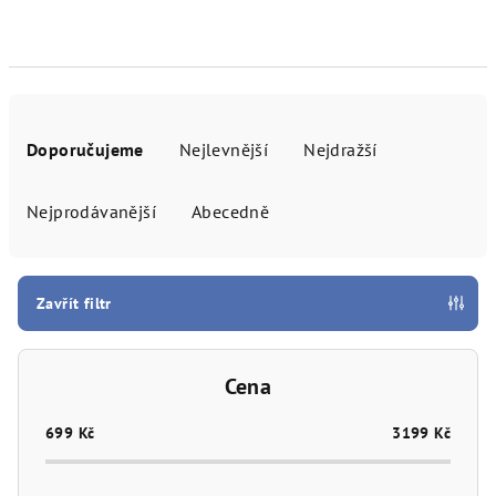
Ř
a
Doporučujeme
Nejlevnější
Nejdražší
z
e
Nejprodávanější
Abecedně
n
í
p
Zavřít filtr
r
o
Cena
d
u
699
Kč
3199
Kč
k
t