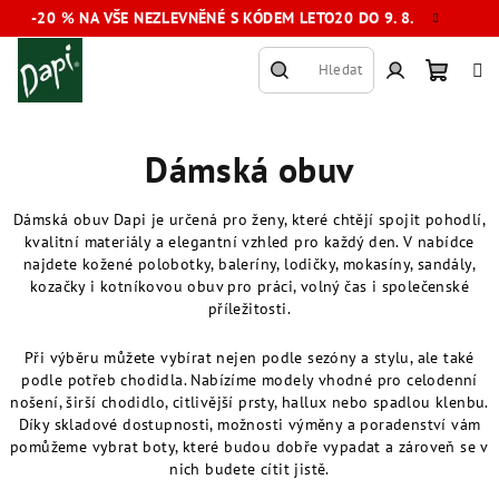
Přejít
-20 % NA VŠE NEZLEVNĚNÉ S KÓDEM LETO20 DO 9. 8.
na
obsah
Hledat
Nákup
Přihlášení
Dámská obuv
košík
Dámská obuv Dapi je určená pro ženy, které chtějí spojit pohodlí,
kvalitní materiály a elegantní vzhled pro každý den. V nabídce
najdete kožené polobotky, baleríny, lodičky, mokasíny, sandály,
kozačky i kotníkovou obuv pro práci, volný čas i společenské
příležitosti.
Při výběru můžete vybírat nejen podle sezóny a stylu, ale také
podle potřeb chodidla. Nabízíme modely vhodné pro celodenní
nošení, širší chodidlo, citlivější prsty, hallux nebo spadlou klenbu.
Díky skladové dostupnosti, možnosti výměny a poradenství vám
pomůžeme vybrat boty, které budou dobře vypadat a zároveň se v
nich budete cítit jistě.