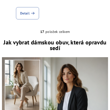
Detail
17
položek celkem
O
v
Jak vybrat dámskou obuv, která opravdu
l
sedí
á
d
a
c
í
p
r
v
k
y
v