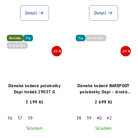
Detail
Detail
Novinka
Tip
Tip
Pravá kůže
Pravá kůže
Dámské kožené polobotky
Dámské kožené BAREFOOT
Dapi hnědé 29037 G
polobotky Dapi - široké
chodidlo, šíře K hnědé
3 199 Kč
2 699 Kč
29015
36
37
39
38
39
40
42
Skladem
Skladem