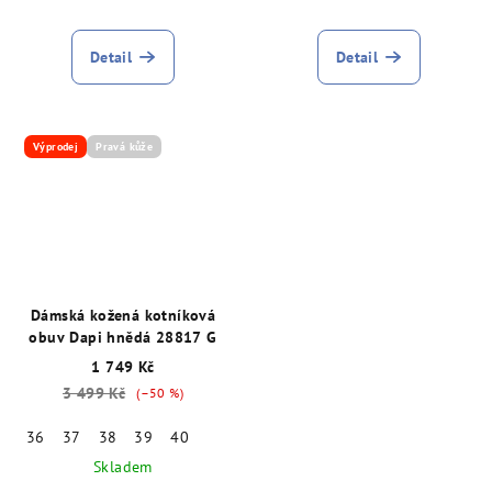
Detail
Detail
Výprodej
Pravá kůže
Dámská kožená kotníková
obuv Dapi hnědá 28817 G
1 749 Kč
3 499 Kč
(–50 %)
36
37
38
39
40
Skladem