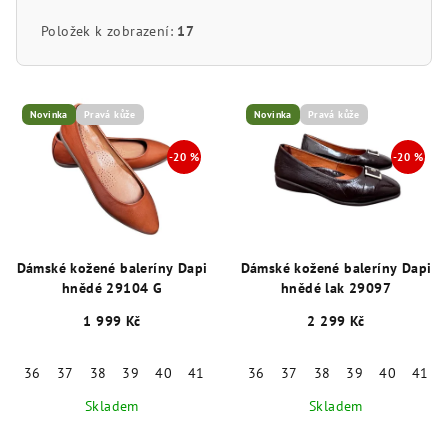
Položek k zobrazení:
17
V
ý
Novinka
Pravá kůže
Novinka
Pravá kůže
p
i
s
p
r
Dámské kožené baleríny Dapi
Dámské kožené baleríny Dapi
o
hnědé 29104 G
hnědé lak 29097
d
1 999 Kč
2 299 Kč
u
k
36
37
38
39
40
41
36
37
38
39
40
41
t
Skladem
Skladem
ů