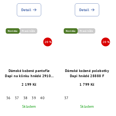
Detail
Detail
Novinka
Pravá kůže
Novinka
Pravá kůže
Dámské kožené pantofle
Dámské kožené polobotky
Dapi na klínku hnědé 29100
Dapi hnědé 28888 F
G
2 199 Kč
1 799 Kč
36
37
38
39
40
37
Skladem
Skladem