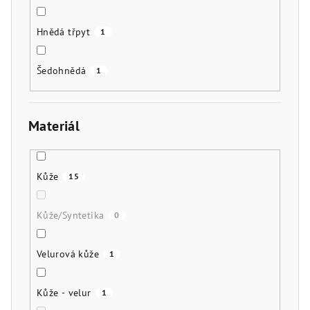
Hnědá třpyt
1
Šedohnědá
1
Materiál
Kůže
15
Kůže/Syntetika
0
Velurová kůže
1
Kůže - velur
1