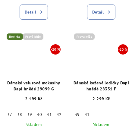
Detail
Detail
Novinka
Pravá kůže
Pravá kůže
Dámské velurové mokasíny
Dámské kožené lodičky Dapi
Dapi hnědé 29099 G
hnědé 28331 F
2 199 Kč
2 299 Kč
37
38
39
40
41
42
39
41
Skladem
Skladem