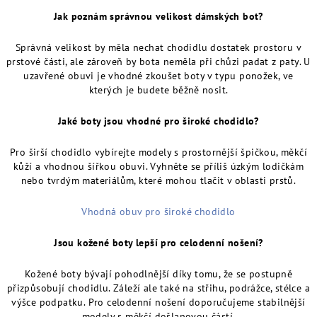
Jak poznám správnou velikost dámských bot?
Správná velikost by měla nechat chodidlu dostatek prostoru v
prstové části, ale zároveň by bota neměla při chůzi padat z paty. U
uzavřené obuvi je vhodné zkoušet boty v typu ponožek, ve
kterých je budete běžně nosit.
Jaké boty jsou vhodné pro široké chodidlo?
Pro širší chodidlo vybírejte modely s prostornější špičkou, měkčí
kůží a vhodnou šířkou obuvi. Vyhněte se příliš úzkým lodičkám
nebo tvrdým materiálům, které mohou tlačit v oblasti prstů.
Vhodná obuv pro široké chodidlo
Jsou kožené boty lepší pro celodenní nošení?
Kožené boty bývají pohodlnější díky tomu, že se postupně
přizpůsobují chodidlu. Záleží ale také na střihu, podrážce, stélce a
výšce podpatku. Pro celodenní nošení doporučujeme stabilnější
modely s měkčí došlapovou částí.