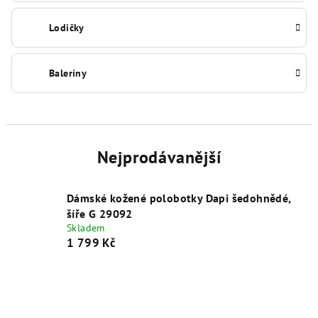
Lodičky
Baleríny
Nejprodávanější
Dámské kožené polobotky Dapi šedohnědé,
šíře G 29092
Skladem
1 799 Kč