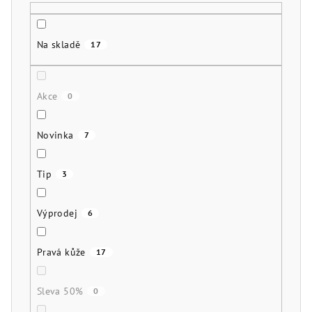
ů
Na skladě
17
Akce
0
Novinka
7
Tip
3
Výprodej
6
Pravá kůže
17
Sleva 50%
0