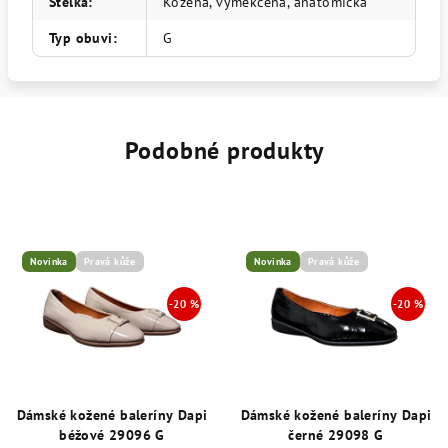
Stélka
:
Kožená, vyměkčená, anatomická
Typ obuvi
:
G
Podobné produkty
Novinka
Pravá kůže
Novinka
Pravá kůže
Dámské kožené baleríny Dapi
Dámské kožené baleríny Dapi
béžové 29096 G
černé 29098 G