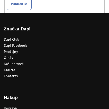
Přihlásit se
Z
á
Značka Dapi
p
a
Dapi Club
t
Dapi Facebook
í
Prodejny
O nás
Naši partneři
Kariéra
Kontakty
Nákup
Doprava