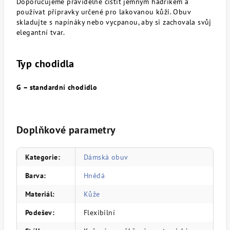
Doporučujeme pravidelně čistit jemným hadříkem a
používat přípravky určené pro lakovanou kůži. Obuv
skladujte s napínáky nebo vycpanou, aby si zachovala svůj
elegantní tvar.
Typ chodidla
G – standardní chodidlo
Doplňkové parametry
Kategorie
:
Dámská obuv
Barva
:
Hnědá
Materiál
:
Kůže
Podešev
:
Flexibilní