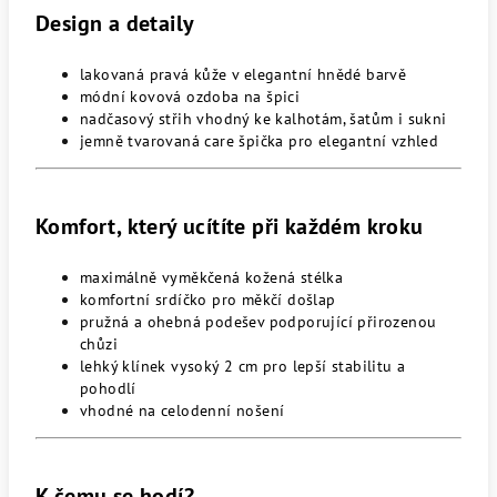
Design a detaily
lakovaná pravá kůže v elegantní hnědé barvě
módní kovová ozdoba na špici
nadčasový střih vhodný ke kalhotám, šatům i sukni
jemně tvarovaná care špička pro elegantní vzhled
Komfort, který ucítíte při každém kroku
maximálně vyměkčená kožená stélka
komfortní srdíčko pro měkčí došlap
pružná a ohebná podešev podporující přirozenou
chůzi
lehký klínek vysoký 2 cm pro lepší stabilitu a
pohodlí
vhodné na celodenní nošení
K čemu se hodí?