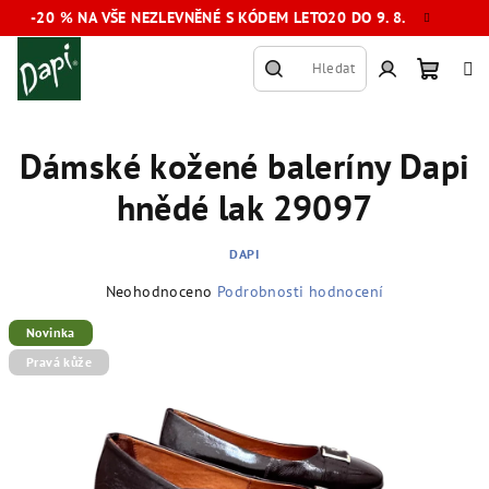
Přejít
-20 % NA VŠE NEZLEVNĚNÉ S KÓDEM LETO20 DO 9. 8.
na
obsah
Hledat
Nákup
Přihlášení
Dámské kožené baleríny Dapi
košík
hnědé lak 29097
DAPI
Průměrné
Neohodnoceno
Podrobnosti hodnocení
hodnocení
produktu
Novinka
je
Pravá kůže
0,0
z
5
hvězdiček.