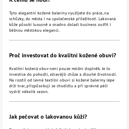
Tyto elegantní kožené baleríny využijete do práce, na
schůzky, do města i na společenské příležitosti. Lakovaná
kůže působí luxusně a snadno doladí business outfit i
běžnou městskou eleganci.
Proč investovat do kvalitní kožené obuvi?
Kvalitní kožená obuv není pouze módní doplněk. Je to
investice do pohodlí, zdravější chůze a dlouhé životnosti.
Na rozdíl od levné textilní obuvi si kožené baleríny lépe
drží tvar, přizpůsobují se chodidlu a při správné péči
vydrží několik sezon.
Jak pečovat o lakovanou kůži?