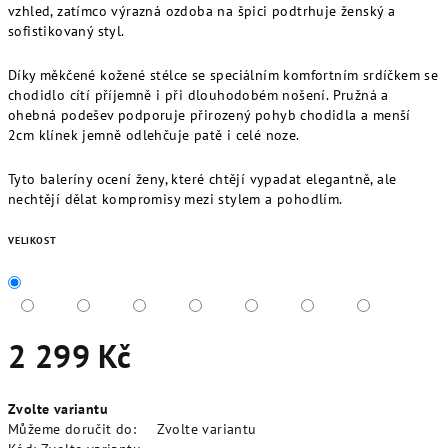
vzhled, zatímco výrazná ozdoba na špici podtrhuje ženský a
sofistikovaný styl.
Díky měkčené kožené stélce se speciálním komfortním srdíčkem se
chodidlo cítí příjemně i při dlouhodobém nošení. Pružná a
ohebná podešev podporuje přirozený pohyb chodidla a menší
2cm klínek jemně odlehčuje patě i celé noze.
Tyto baleríny ocení ženy, které chtějí vypadat elegantně, ale
nechtějí dělat kompromisy mezi stylem a pohodlím.
VELIKOST
2 299 Kč
Měrná
Zvolte variantu
cena:
Můžeme doručit do:
Zvolte variantu