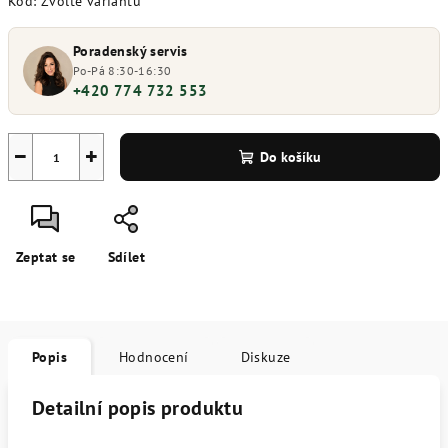
Kód:
Zvolte variantu
Poradenský servis
Po-Pá 8:30-16:30
+420 774 732 553
−
+
Do košíku
Zeptat se
Sdílet
Popis
Hodnocení
Diskuze
Detailní popis produktu