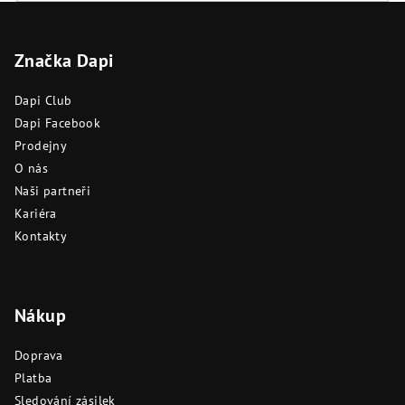
Z
á
Značka Dapi
p
a
Dapi Club
t
Dapi Facebook
í
Prodejny
O nás
Naši partneři
Kariéra
Kontakty
Nákup
Doprava
Platba
Sledování zásilek