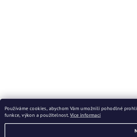
Používáme cookies, abychom Vám umožnili pohodlné prohlíž
funkce, výkon a použitelnost.
Více informací
N