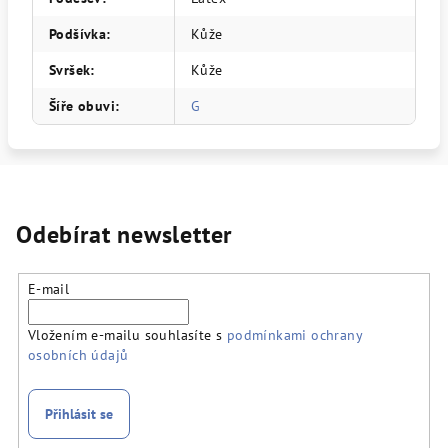
Podšívka
:
Kůže
Svršek
:
Kůže
Šíře obuvi
:
G
Odebírat newsletter
E-mail
Vložením e-mailu souhlasíte s
podmínkami ochrany
osobních údajů
Přihlásit se