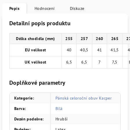
Popis
Hodnocení
Diskuze
Detailní popis produktu
Délka chodidla (mm)
255
257
260
265
2
EU velikost
40
40,5
41
41,5
4
UK velikost
6,5
6,5
7
7,5
Doplňkové parametry
Kategorie
:
Pánská celoroční obuv Kacper
Barva
:
Bílá
Dezén podešve
:
Hrubší
Podešev
:
Latex