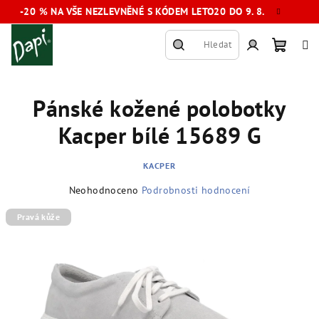
Přejít
-20 % NA VŠE NEZLEVNĚNÉ S KÓDEM LETO20 DO 9. 8.
na
obsah
Hledat
Nákup
Přihlášení
Pánské kožené polobotky
košík
Kacper bílé 15689 G
KACPER
Průměrné
Neohodnoceno
Podrobnosti hodnocení
hodnocení
produktu
Pravá kůže
je
0,0
z
5
hvězdiček.