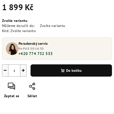
1 899 Kč
Měrná
Zvolte variantu
cena:
Můžeme doručit do:
Zvolte variantu
Kód:
Zvolte variantu
Poradenský servis
Po-Pá 8:30-16:30
+420 774 732 553
−
+
Do košíku
Zeptat se
Sdílet