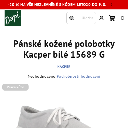
Přejít
-20 % NA VŠE NEZLEVNĚNÉ S KÓDEM LETO20 DO 9. 8.
na
obsah
Hledat
Nákup
Přihlášení
Pánské kožené polobotky
košík
Kacper bílé 15689 G
KACPER
Průměrné
Neohodnoceno
Podrobnosti hodnocení
hodnocení
produktu
Pravá kůže
je
0,0
z
5
hvězdiček.