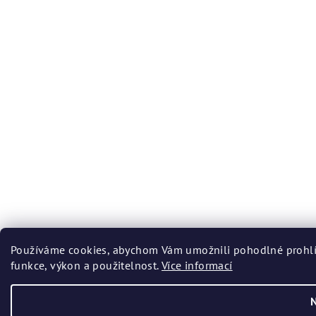
Používáme cookies, abychom Vám umožnili pohodlné prohlíž
funkce, výkon a použitelnost.
Více informací
N