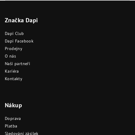
Z
á
Značka Dapi
p
a
Dapi Club
t
Dapi Facebook
í
Prodejny
O nás
Naši partneři
Kariéra
Kontakty
Nákup
Doprava
Platba
Sledování zásilek