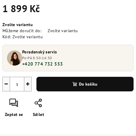
1 899 Kč
Měrná
Zvolte variantu
cena:
Můžeme doručit do:
Zvolte variantu
Kód:
Zvolte variantu
Poradenský servis
Po-Pá 8:30-16:30
+420 774 732 553
−
+
Do košíku
Zeptat se
Sdílet