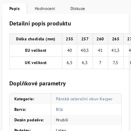
Popis
Hodnocení
Diskuze
Detailní popis produktu
Délka chodidla (mm)
255
257
260
265
2
EU velikost
40
40,5
41
41,5
4
UK velikost
6,5
6,5
7
7,5
Doplňkové parametry
Kategorie
:
Pánská celoroční obuv Kacper
Barva
:
Bílá
Dezén podešve
:
Hrubší
Podešev
:
Latex