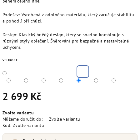
během celého dne.
Podešev: Vyrobená z odolného materiálu, který zaručuje stabilitu
a pohodlí při chůzi.
Design: Klasický hnědý design, který se snadno kombinuje s
různými styly oblečení. Šněrování pro bezpečné a nastavitelné
uchycení.
VELIKOST
2 699 Kč
Měrná
Zvolte variantu
cena:
Můžeme doručit do:
Zvolte variantu
Kód:
Zvolte variantu