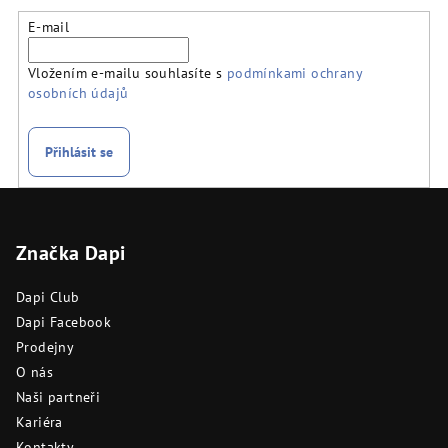
E-mail
Vložením e-mailu souhlasíte s
podmínkami ochrany
osobních údajů
Přihlásit se
Z
á
Značka Dapi
p
a
Dapi Club
t
Dapi Facebook
í
Prodejny
O nás
Naši partneři
Kariéra
Kontakty