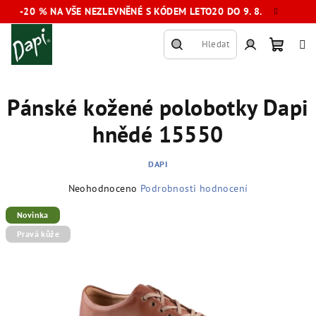
Přejít
-20 % NA VŠE NEZLEVNĚNÉ S KÓDEM LETO20 DO 9. 8.
na
obsah
Hledat
Nákup
Přihlášení
Pánské kožené polobotky Dapi
košík
hnědé 15550
DAPI
Průměrné
Neohodnoceno
Podrobnosti hodnocení
hodnocení
produktu
Novinka
je
Pravá kůže
0,0
z
5
hvězdiček.