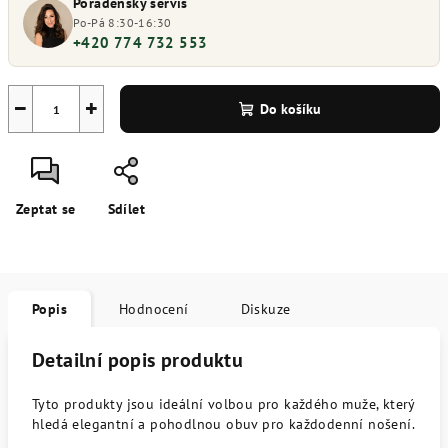
Poradenský servis
Po-Pá 8:30-16:30
+420 774 732 553
−
+
Do košíku
Zeptat se
Sdílet
Popis
Hodnocení
Diskuze
Detailní popis produktu
Tyto produkty jsou ideální volbou pro každého muže, který
hledá elegantní a pohodlnou obuv pro každodenní nošení.