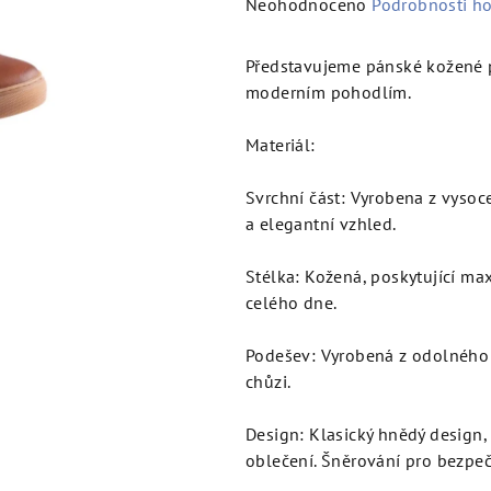
Průměrné
Neohodnoceno
Podrobnosti h
hodnocení
produktu
Představujeme pánské kožené po
je
moderním pohodlím.
0,0
z
Materiál:
5
hvězdiček.
Svrchní část: Vyrobena z vysoce
a elegantní vzhled.
Stélka: Kožená, poskytující m
celého dne.
Podešev: Vyrobená z odolného ma
chůzi.
Design: Klasický hnědý design,
oblečení. Šněrování pro bezpeč