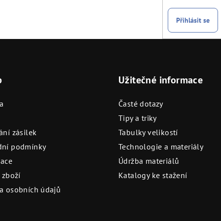
Přihlásit se
p
Užitečné informace
a
Časté dotazy
Tipy a triky
ní zásilek
Tabulky velikostí
ní podmínky
Technologie a materiály
ace
Údržba materiálů
 zboží
Katalogy ke stažení
a osobních údajů