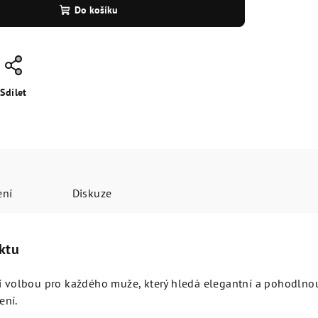
Do košíku
Sdílet
ení
Diskuze
ktu
ní volbou pro každého muže, který hledá elegantní a pohodlno
ení.