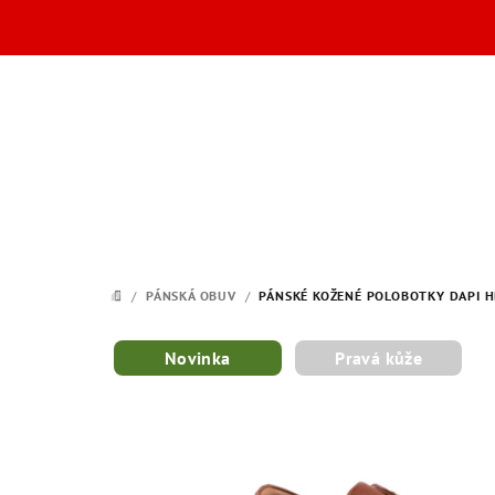
Přejít
na
obsah
/
PÁNSKÁ OBUV
/
PÁNSKÉ KOŽENÉ POLOBOTKY DAPI 
DOMŮ
Novinka
Pravá kůže