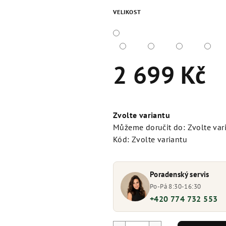
VELIKOST
2 699 Kč
Měrná
cena:
Zvolte variantu
Můžeme doručit do:
Zvolte var
Kód:
Zvolte variantu
Poradenský servis
Po-Pá 8:30-16:30
+420 774 732 553