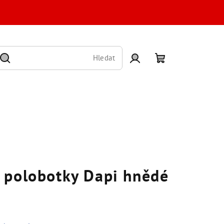
Hledat
Přihlášení
Nákupní
košík
 polobotky Dapi hnědé