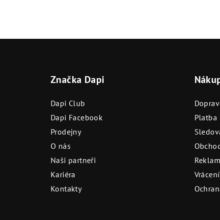
Z
á
Značka Dapi
Náku
p
a
Dapi Club
Doprav
t
Dapi Facebook
Platba
Prodejny
Sledová
í
O nás
Obchod
Naši partneři
Reklam
Kariéra
Vrácení
Kontakty
Ochran