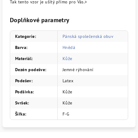
Tak tento vzor je ušitý přímo pro Vás.>
Doplňkové parametry
Kategorie
:
Pánská společenská obuv
Barva
:
Hnědá
Materiál
:
Kůže
Dezén podešve
:
Jemné rýhování
Podešev
:
Latex
Podšívka
:
Kůže
Svršek
:
Kůže
Šířka
:
F-G