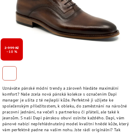
2 999 Kč
–10 %
Uznáváte pánské módní trendy a zároveň hledáte maximální
komfort? Naše zcela nová pánská kolekce s označením Dapi
manager je ušita z té nejlepší kůže. Perfektně ji užijete ke
společenským příležitostem, k obleku, do zaměstnání na náročné
pracovní jednání, na večeři s partnerkou či přáteli, ale také k
jeansům. S naší Dapi pánskou obuví oslníte každého. Dapi, vám
pánové nabízí nepřehlédnutelný model kvalitní hnědé kůže, který
vám perfektně padne na vašim nohu. Jste rádi originální? Tak