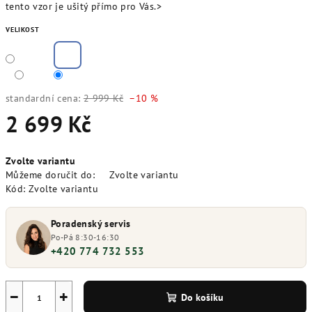
tento vzor je ušitý přímo pro Vás.>
VELIKOST
standardní cena:
2 999 Kč
–10 %
2 699 Kč
Měrná
Zvolte variantu
cena:
Můžeme doručit do:
Zvolte variantu
Kód:
Zvolte variantu
Poradenský servis
Po-Pá 8:30-16:30
+420 774 732 553
−
+
Do košíku