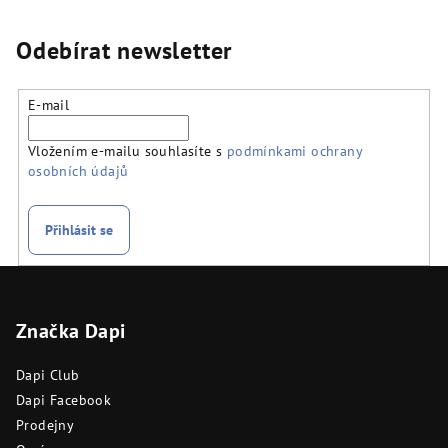
Odebírat newsletter
E-mail
Vložením e-mailu souhlasíte s
podmínkami ochrany
osobních údajů
Přihlásit se
Z
á
Značka Dapi
p
a
Dapi Club
t
Dapi Facebook
í
Prodejny