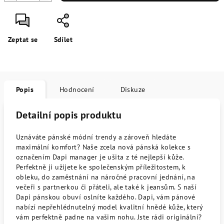
Zeptat se
Sdílet
Popis
Hodnocení
Diskuze
Detailní popis produktu
Uznáváte pánské módní trendy a zároveň hledáte
maximální komfort? Naše zcela nová pánská kolekce s
označením Dapi manager je ušita z té nejlepší kůže.
Perfektně ji užijete ke společenským příležitostem, k
obleku, do zaměstnání na náročné pracovní jednání, na
večeři s partnerkou či přáteli, ale také k jeansům. S naší
Dapi pánskou obuví oslníte každého. Dapi, vám pánové
nabízí nepřehlédnutelný model kvalitní hnědé kůže, který
vám perfektně padne na vašim nohu. Jste rádi originální?