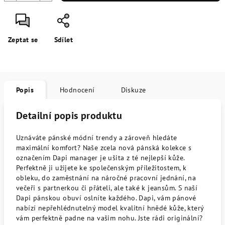
Zeptat se
Sdílet
Popis
Hodnocení
Diskuze
Detailní popis produktu
Uznáváte pánské módní trendy a zároveň hledáte
maximální komfort? Naše zcela nová pánská kolekce s
označením Dapi manager je ušita z té nejlepší kůže.
Perfektně ji užijete ke společenským příležitostem, k
obleku, do zaměstnání na náročné pracovní jednání, na
večeři s partnerkou či přáteli, ale také k jeansům. S naší
Dapi pánskou obuví oslníte každého. Dapi, vám pánové
nabízí nepřehlédnutelný model kvalitní hnědé kůže, který
vám perfektně padne na vašim nohu. Jste rádi originální?