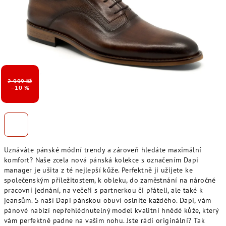
2 999 Kč
–10 %
Uznáváte pánské módní trendy a zároveň hledáte maximální
komfort? Naše zcela nová pánská kolekce s označením Dapi
manager je ušita z té nejlepší kůže. Perfektně ji užijete ke
společenským příležitostem, k obleku, do zaměstnání na náročné
pracovní jednání, na večeři s partnerkou či přáteli, ale také k
jeansům. S naší Dapi pánskou obuví oslníte každého. Dapi, vám
pánové nabízí nepřehlédnutelný model kvalitní hnědé kůže, který
vám perfektně padne na vašim nohu. Jste rádi originální? Tak