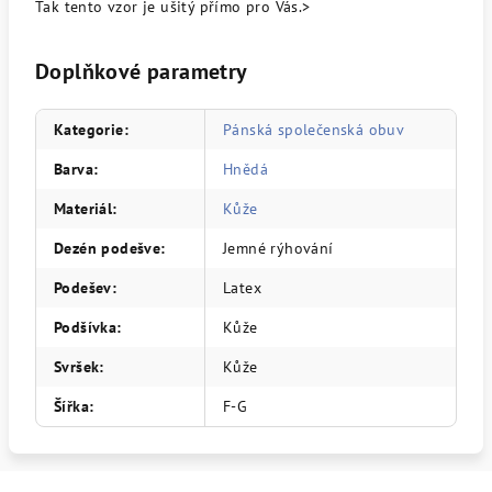
Tak tento vzor je ušitý přímo pro Vás.>
Doplňkové parametry
Kategorie
:
Pánská společenská obuv
Barva
:
Hnědá
Materiál
:
Kůže
Dezén podešve
:
Jemné rýhování
Podešev
:
Latex
Podšívka
:
Kůže
Svršek
:
Kůže
Šířka
:
F-G