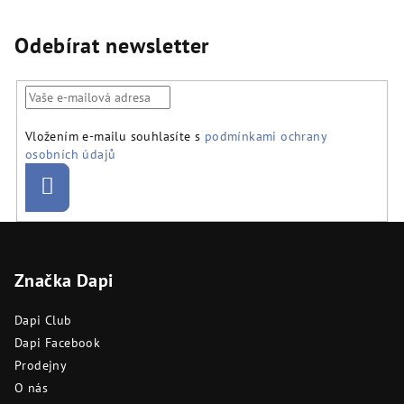
Odebírat newsletter
Vložením e-mailu souhlasíte s
podmínkami ochrany
osobních údajů
Přihlásit
se
Z
á
Značka Dapi
p
a
Dapi Club
t
Dapi Facebook
í
Prodejny
O nás