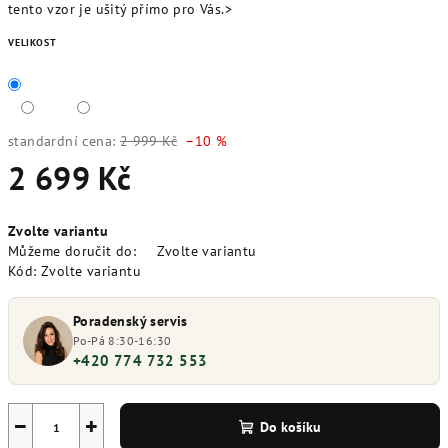
tento vzor je ušitý přímo pro Vás.>
VELIKOST
standardní cena:
2 999 Kč
–10 %
2 699 Kč
Měrná
Zvolte variantu
cena:
Můžeme doručit do:
Zvolte variantu
Kód:
Zvolte variantu
Poradenský servis
Po-Pá 8:30-16:30
+420 774 732 553
−
+
Do košíku