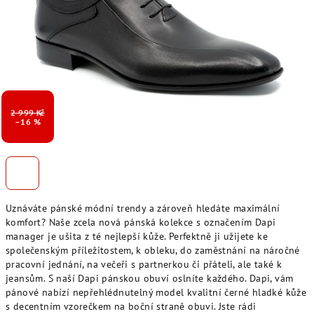
2 999 Kč
–16 %
Uznáváte pánské módní trendy a zároveň hledáte maximální
komfort? Naše zcela nová pánská kolekce s označením Dapi
manager je ušita z té nejlepší kůže. Perfektně ji užijete ke
společenským příležitostem, k obleku, do zaměstnání na náročné
pracovní jednání, na večeři s partnerkou či přáteli, ale také k
jeansům. S naší Dapi pánskou obuví oslníte každého. Dapi, vám
pánové nabízí nepřehlédnutelný model kvalitní černé hladké kůže
s decentním vzorečkem na boční straně obuvi. Jste rádi