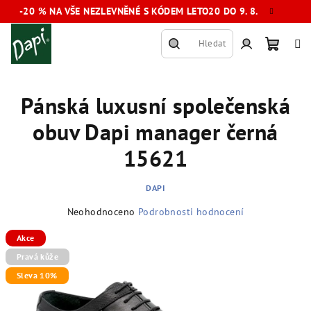
Přejít
-20 % NA VŠE NEZLEVNĚNÉ S KÓDEM LETO20 DO 9. 8.
na
obsah
Hledat
Nákup
Přihlášení
Pánská luxusní společenská
košík
obuv Dapi manager černá
15621
DAPI
Průměrné
Neohodnoceno
Podrobnosti hodnocení
hodnocení
produktu
Akce
je
Pravá kůže
0,0
Sleva 10%
z
5
hvězdiček.