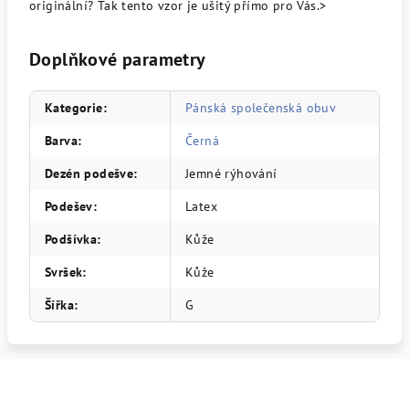
originální? Tak tento vzor je ušitý přímo pro Vás.>
Doplňkové parametry
Kategorie
:
Pánská společenská obuv
Barva
:
Černá
Dezén podešve
:
Jemné rýhování
Podešev
:
Latex
Podšívka
:
Kůže
Svršek
:
Kůže
Šířka
:
G