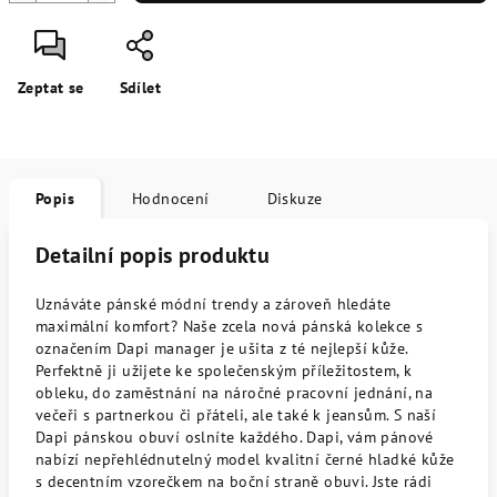
Zeptat se
Sdílet
Popis
Hodnocení
Diskuze
Detailní popis produktu
Uznáváte pánské módní trendy a zároveň hledáte
maximální komfort? Naše zcela nová pánská kolekce s
označením Dapi manager je ušita z té nejlepší kůže.
Perfektně ji užijete ke společenským příležitostem, k
obleku, do zaměstnání na náročné pracovní jednání, na
večeři s partnerkou či přáteli, ale také k jeansům. S naší
Dapi pánskou obuví oslníte každého. Dapi, vám pánové
nabízí nepřehlédnutelný model kvalitní černé hladké kůže
s decentním vzorečkem na boční straně obuvi. Jste rádi