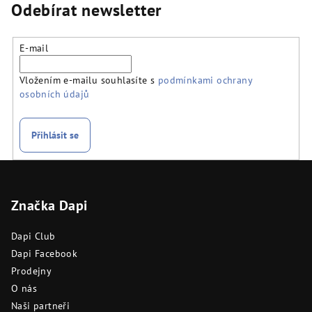
Odebírat newsletter
E-mail
Vložením e-mailu souhlasíte s
podmínkami ochrany
osobních údajů
Přihlásit se
Z
á
Značka Dapi
p
a
Dapi Club
t
Dapi Facebook
í
Prodejny
O nás
Naši partneři