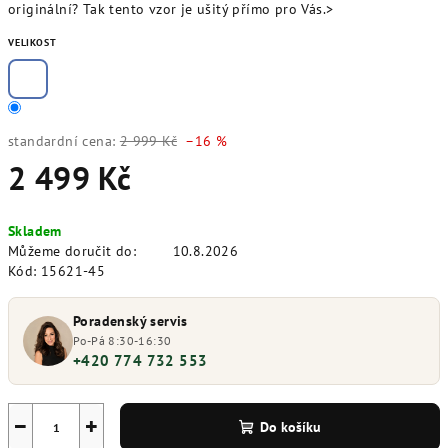
originální? Tak tento vzor je ušitý přímo pro Vás.>
VELIKOST
standardní cena:
2 999 Kč
–16 %
2 499 Kč
Měrná
Skladem
cena:
Můžeme doručit do:
10.8.2026
Kód:
15621-45
Poradenský servis
Po-Pá 8:30-16:30
+420 774 732 553
−
+
Do košíku