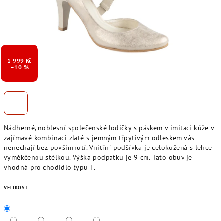
1 999 Kč
–10 %
Nádherné, noblesní společenské lodičky s páskem v imitaci kůže v
zajímavé kombinaci zlaté s jemným třpytivým odleskem vás
nenechají bez povšimnutí. Vnitřní podšívka je celokožená s lehce
vyměkčenou stélkou. Výška podpatku je 9 cm. Tato obuv je
vhodná pro chodidlo typu F.
VELIKOST