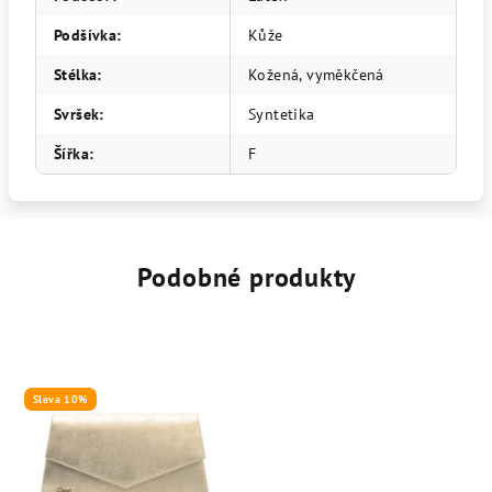
Podšívka
:
Kůže
Stélka
:
Kožená, vyměkčená
Svršek
:
Syntetika
Šířka
:
F
Podobné produkty
Sleva 10%