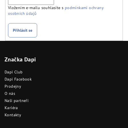
Vložením e-mailu souhlasíte s
podmínkami ochrany
osobních údajů
Přihlásit se
Z
á
Značka Dapi
p
a
Dapi Club
t
Dapi Facebook
í
Prodejny
O nás
Naši partneři
Kariéra
Kontakty