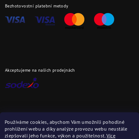
Bezhotovostní platební metody
Akceptujeme na našich prodejnách
Dopravci
Používáme cookies, abychom Vám umožnili pohodlné
prohlížení webu a díky analýze provozu webu neustále
Zboží zasíláme těmito dopravci
zlepšovali jeho funkce, výkon a použitelnost.
Více