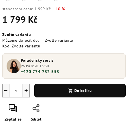
standardní cena:
1 999 Kč
–10 %
1 799 Kč
Měrná
Zvolte variantu
cena:
Můžeme doručit do:
Zvolte variantu
Kód:
Zvolte variantu
Poradenský servis
Po-Pá 8:30-16:30
+420 774 732 553
−
+
Do košíku
Zeptat se
Sdílet