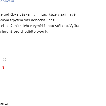
odnocení
 lodičky s páskem v imitaci kůže v zajímavé
brným třpytem vás nenechají bez
 celokožená s lehce vyměkčenou stélkou. Výška
 vhodná pro chodidlo typu F.
 %
iantu