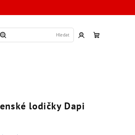
Hledat
Přihlášení
Nákupní
košík
enské lodičky Dapi