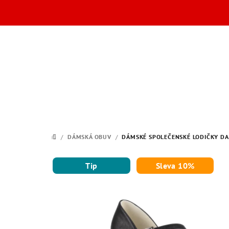
Přejít
na
obsah
/
DÁMSKÁ OBUV
/
DÁMSKÉ SPOLEČENSKÉ LODIČKY DA
DOMŮ
Tip
Sleva 10%