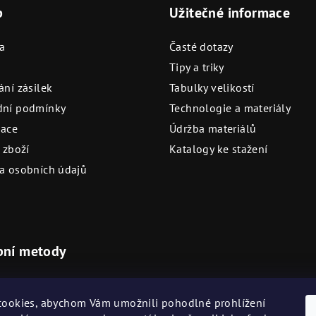
p
Užitečné informace
a
Časté dotazy
Tipy a triky
ní zásilek
Tabulky velikostí
ní podmínky
Technologie a materiály
ace
Údržba materiálů
 zboží
Katalogy ke stažení
a osobních údajů
bní metody
ovostní platební metody
Akceptujeme na našich prod
ookies, abychom Vám umožnili pohodlné prohlížení