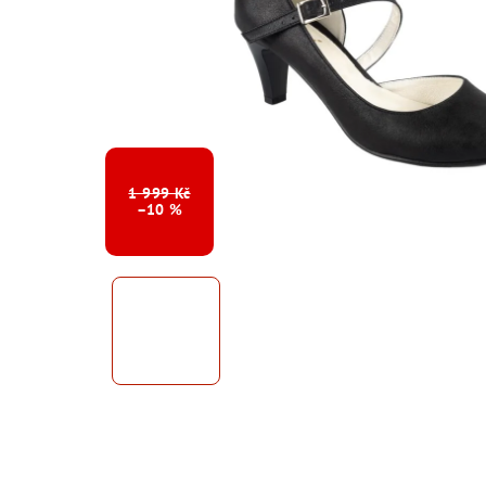
1 999 Kč
–10 %