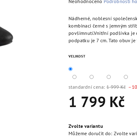
Průměrné
Neohodnoceno
Podrobnosti h
hodnocení
produktu
Nádherné, noblesní společenské
je
kombinaci černé s jemným stří
0,0
povšimnutí.Vnitřní podšívka je
z
podpatku je 7 cm. Tato obuv je
5
hvězdiček.
VELIKOST
standardní cena:
1 999 Kč
–10
1 799 Kč
Měrná
cena:
Zvolte variantu
Můžeme doručit do:
Zvolte var