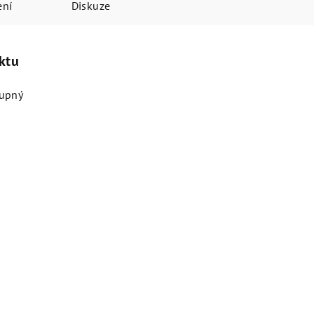
ení
Diskuze
ktu
tupný