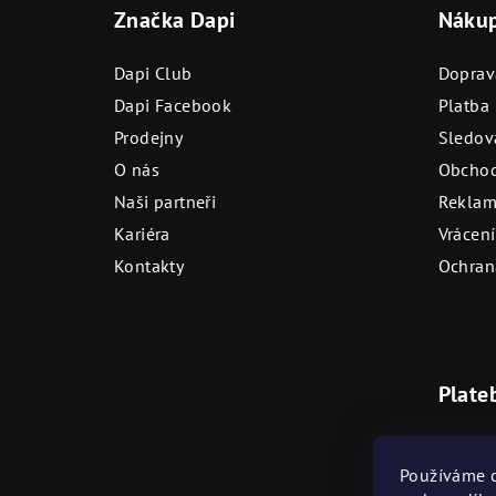
Značka Dapi
Náku
p
a
Dapi Club
Doprav
t
Dapi Facebook
Platba
Prodejny
Sledová
í
O nás
Obchod
Naši partneři
Reklam
Kariéra
Vrácení
Kontakty
Ochran
Plate
Bezhot
Používáme c