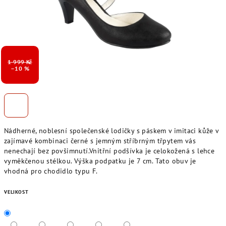
1 999 Kč
–10 %
Nádherné, noblesní společenské lodičky s páskem v imitaci kůže v
zajímavé kombinaci černé s jemným stříbrným třpytem vás
nenechají bez povšimnutí.Vnitřní podšívka je celokožená s lehce
vyměkčenou stélkou. Výška podpatku je 7 cm. Tato obuv je
vhodná pro chodidlo typu F.
VELIKOST