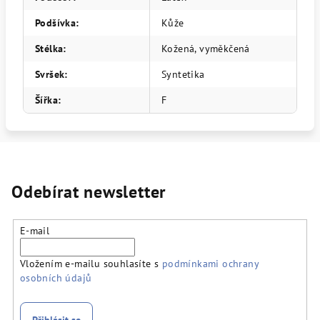
Podšívka
:
Kůže
Stélka
:
Kožená, vyměkčená
Svršek
:
Syntetika
Šířka
:
F
Odebírat newsletter
E-mail
Vložením e-mailu souhlasíte s
podmínkami ochrany
osobních údajů
Přihlásit se