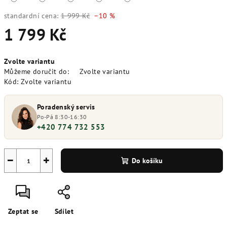
standardní cena:
1 999 Kč
–10 %
1 799 Kč
Měrná
Zvolte variantu
cena:
Můžeme doručit do:
Zvolte variantu
Kód:
Zvolte variantu
Poradenský servis
Po-Pá 8:30-16:30
+420 774 732 553
−
+
Do košíku
Zeptat se
Sdílet