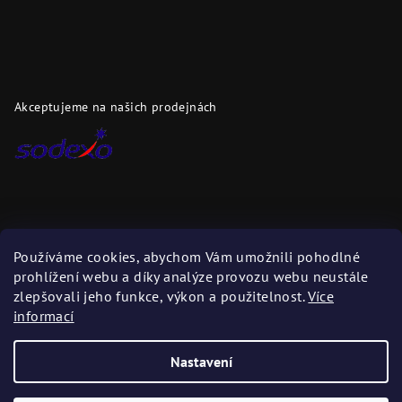
Akceptujeme na našich prodejnách
Dopravci
Používáme cookies, abychom Vám umožnili pohodlné
prohlížení webu a díky analýze provozu webu neustále
Zboží zasíláme těmito dopravci
zlepšovali jeho funkce, výkon a použitelnost.
Více
informací
Nastavení
Copyright 2026
DAPI.cz
. Všechna práva vyhrazena.
Upravit