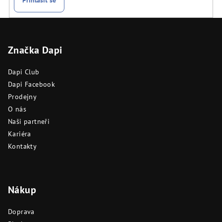
Z
á
Značka Dapi
p
a
Dapi Club
t
Dapi Facebook
í
Prodejny
O nás
Naši partneři
Kariéra
Kontakty
Nákup
Doprava