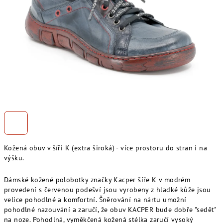
Kožená obuv v šíři K (extra široká) - více prostoru do stran i na
výšku.
Dámské kožené polobotky značky Kacper šíře K v modrém
provedení s červenou podešví jsou vyrobeny z hladké kůže jsou
velice pohodlné a komfortní. Šněrování na nártu umožní
pohodlné nazouvání a zaručí, že obuv KACPER bude dobře "sedět"
na noze. Pohodlná, vyměkčená kožená stélka zaručí vysoký