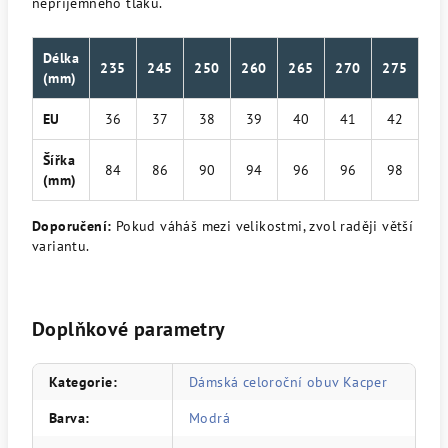
nepříjemného tlaku.
Délka
235
245
250
260
265
270
275
(mm)
EU
36
37
38
39
40
41
42
Šířka
84
86
90
94
96
96
98
(mm)
Doporučení:
Pokud váháš mezi velikostmi, zvol raději větší
variantu.
Doplňkové parametry
Kategorie
:
Dámská celoroční obuv Kacper
Barva
:
Modrá