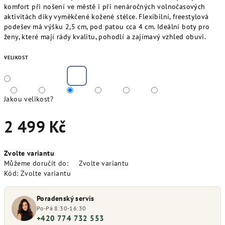
komfort při nošení ve městě i při nenáročných volnočasových
aktivitách díky vyměkčené kožené stélce. Flexibilní, freestylová
podešev má výšku 2,5 cm, pod patou cca 4 cm. Ideální boty pro
ženy, které mají rády kvalitu, pohodlí a zajímavý vzhled obuvi.
VELIKOST
Jakou velikost?
2 499 Kč
Měrná
Zvolte variantu
cena:
Můžeme doručit do:
Zvolte variantu
Kód:
Zvolte variantu
Poradenský servis
Po-Pá 8:30-16:30
+420 774 732 553