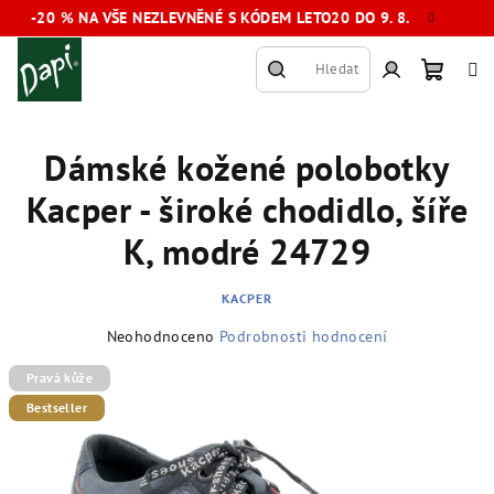
Přejít
-20 % NA VŠE NEZLEVNĚNÉ S KÓDEM LETO20 DO 9. 8.
na
obsah
Hledat
Nákup
Přihlášení
Dámské kožené polobotky
košík
Kacper - široké chodidlo, šíře
K, modré 24729
KACPER
Průměrné
Neohodnoceno
Podrobnosti hodnocení
hodnocení
produktu
Pravá kůže
je
Bestseller
0,0
z
5
hvězdiček.