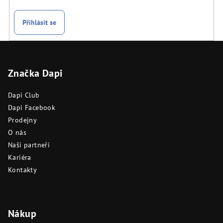
Přihlásit se
Z
á
Značka Dapi
p
a
Dapi Club
t
Dapi Facebook
í
Prodejny
O nás
Naši partneři
Kariéra
Kontakty
Nákup