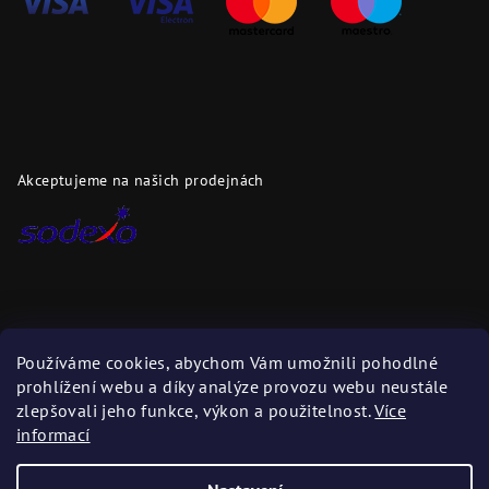
Akceptujeme na našich prodejnách
Dopravci
Používáme cookies, abychom Vám umožnili pohodlné
prohlížení webu a díky analýze provozu webu neustále
Zboží zasíláme těmito dopravci
zlepšovali jeho funkce, výkon a použitelnost.
Více
informací