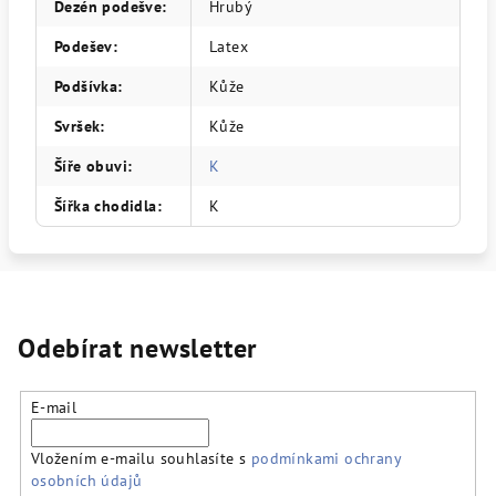
Dezén podešve
:
Hrubý
Podešev
:
Latex
Podšívka
:
Kůže
Svršek
:
Kůže
Šíře obuvi
:
K
Šířka chodidla
:
K
Odebírat newsletter
E-mail
Vložením e-mailu souhlasíte s
podmínkami ochrany
osobních údajů