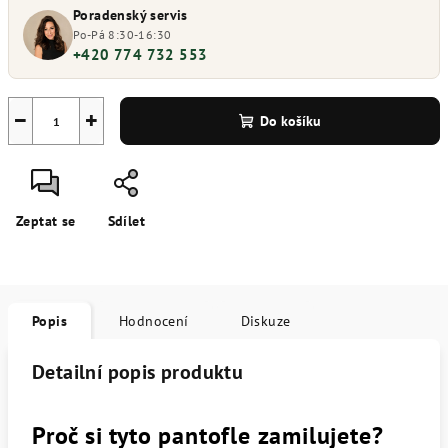
Poradenský servis
Po-Pá 8:30-16:30
+420 774 732 553
−
+
Do košíku
Zeptat se
Sdílet
Popis
Hodnocení
Diskuze
Detailní popis produktu
Proč si tyto pantofle zamilujete?