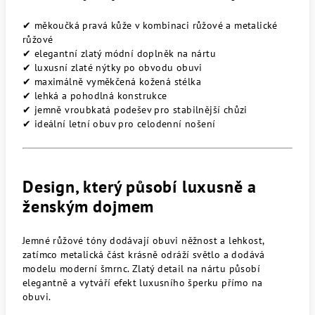
✔ měkoučká pravá kůže v kombinaci růžové a metalické
růžové
✔ elegantní zlatý módní doplněk na nártu
✔ luxusní zlaté nýtky po obvodu obuvi
✔ maximálně vyměkčená kožená stélka
✔ lehká a pohodlná konstrukce
✔ jemně vroubkatá podešev pro stabilnější chůzi
✔ ideální letní obuv pro celodenní nošení
Design, který působí luxusně a
ženským dojmem
Jemné růžové tóny dodávají obuvi něžnost a lehkost,
zatímco metalická část krásně odráží světlo a dodává
modelu moderní šmrnc. Zlatý detail na nártu působí
elegantně a vytváří efekt luxusního šperku přímo na
obuvi.