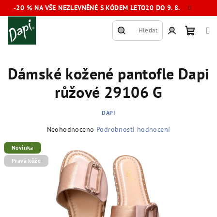
Přejít
-20 % NA VŠE NEZLEVNĚNÉ S KÓDEM LETO20 DO 9. 8.
na
obsah
Hledat
Nákup
Přihlášení
Dámské kožené pantofle Dapi
košík
růžové 29106 G
DAPI
Průměrné
Neohodnoceno
Podrobnosti hodnocení
hodnocení
produktu
Novinka
je
Pravá kůže
0,0
z
5
hvězdiček.