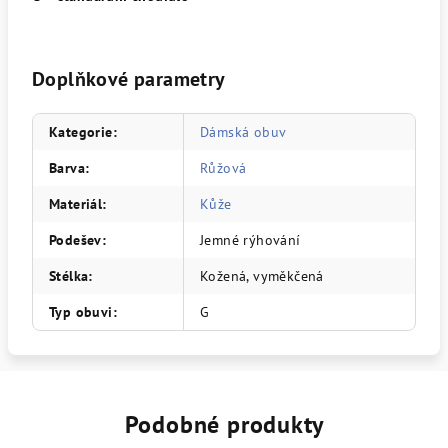
Doplňkové parametry
Kategorie
:
Dámská obuv
Barva
:
Růžová
Materiál
:
Kůže
Podešev
:
Jemné rýhování
Stélka
:
Kožená, vyměkčená
Typ obuvi
:
G
Podobné produkty