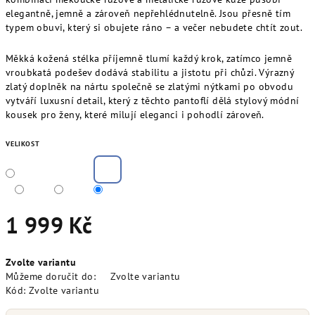
elegantně, jemně a zároveň nepřehlédnutelně. Jsou přesně tím
typem obuvi, který si obujete ráno – a večer nebudete chtít zout.
Měkká kožená stélka příjemně tlumí každý krok, zatímco jemně
vroubkatá podešev dodává stabilitu a jistotu při chůzi. Výrazný
zlatý doplněk na nártu společně se zlatými nýtkami po obvodu
vytváří luxusní detail, který z těchto pantoflí dělá stylový módní
kousek pro ženy, které milují eleganci i pohodlí zároveň.
VELIKOST
1 999 Kč
Měrná
Zvolte variantu
cena:
Můžeme doručit do:
Zvolte variantu
Kód:
Zvolte variantu