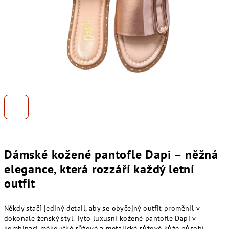
Dámské kožené pantofle Dapi – něžná
elegance, která rozzáří každý letní
outfit
Někdy stačí jediný detail, aby se obyčejný outfit proměnil v
dokonale ženský styl. Tyto luxusní kožené pantofle Dapi v
kombinaci měkoučké růžové a metalické růžové kůže působí