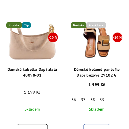
Novinka
Tip
Novinka
Pravá kůže
Dámská kabelka Dapi zlatá
Dámské kožené pantofle
40098-01
Dapi béžové 29102 G
1 999 Kč
1 199 Kč
36
37
38
39
Skladem
Skladem