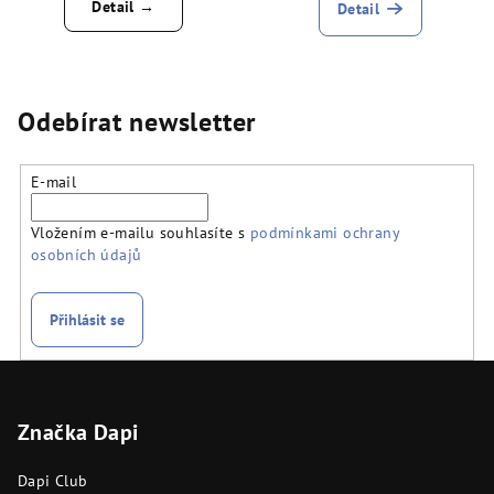
Detail →
Detail
Odebírat newsletter
E-mail
Vložením e-mailu souhlasíte s
podmínkami ochrany
osobních údajů
Přihlásit se
Z
á
Značka Dapi
p
a
Dapi Club