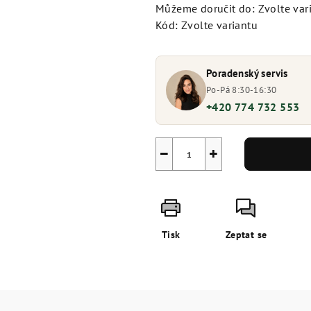
Můžeme doručit do:
Zvolte var
Kód:
Zvolte variantu
Poradenský servis
Po-Pá 8:30-16:30
+420 774 732 553
−
+
Tisk
Zeptat se