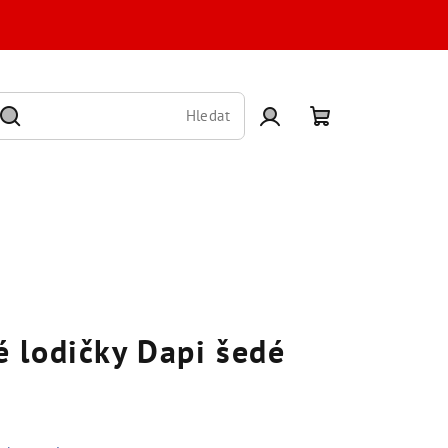
Hledat
Přihlášení
Nákupní
košík
 lodičky Dapi šedé