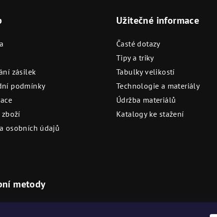
p
Užitečné informace
a
Časté dotazy
Tipy a triky
ní zásilek
Tabulky velikostí
ní podmínky
Technologie a materiály
ace
Údržba materiálů
 zboží
Katalogy ke stažení
a osobních údajů
bní metody
ovostní platební metody
Akceptujeme na našich prod