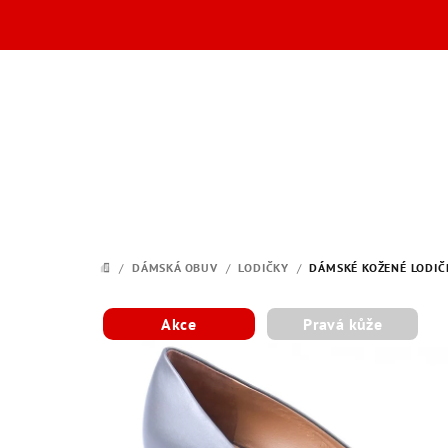
Přejít
na
obsah
/
DÁMSKÁ OBUV
/
LODIČKY
/
DÁMSKÉ KOŽENÉ LODIČK
DOMŮ
Akce
Pravá kůže