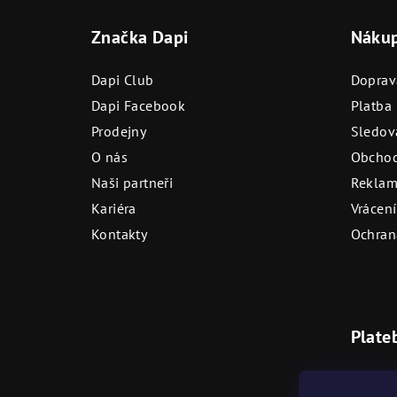
á
Značka Dapi
Náku
p
a
Dapi Club
Doprav
t
Dapi Facebook
Platba
Prodejny
Sledová
í
O nás
Obchod
Naši partneři
Reklam
Kariéra
Vrácení
Kontakty
Ochran
Plate
Bezhot