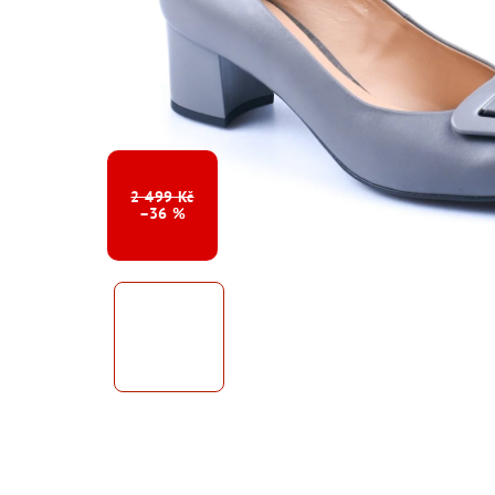
2 499 Kč
–36 %