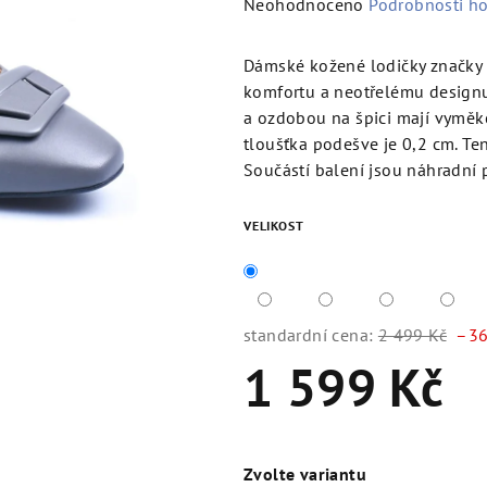
Průměrné
Neohodnoceno
Podrobnosti h
hodnocení
produktu
Dámské kožené lodičky značky 
je
komfortu a neotřelému designu
0,0
a ozdobou na špici mají vyměk
z
tloušťka podešve je 0,2 cm. Te
5
Součástí balení jsou náhradní p
hvězdiček.
VELIKOST
standardní cena:
2 499 Kč
–36
1 599 Kč
Měrná
cena:
Zvolte variantu