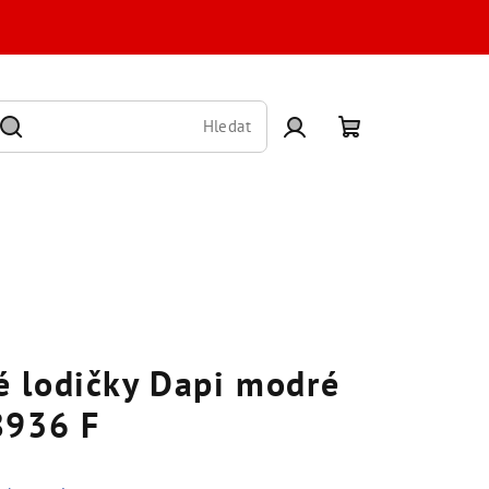
Hledat
Přihlášení
Nákupní
košík
 lodičky Dapi modré
8936 F