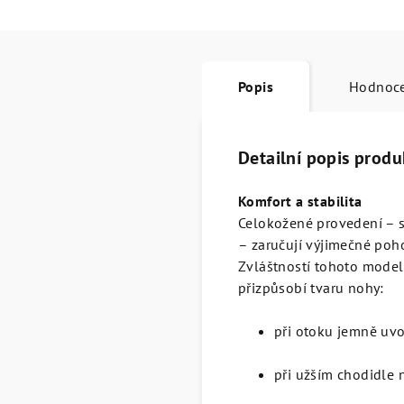
Popis
Hodnoc
Detailní popis produ
Komfort a stabilita
Celokožené provedení – s
– zaručují výjimečné poh
Zvláštností tohoto model
přizpůsobí tvaru nohy:
při otoku jemně uvo
při užším chodidle 