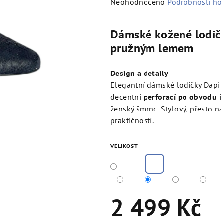
Průměrné
Neohodnoceno
Podrobnosti h
hodnocení
produktu
Dámské kožené lodičk
je
pružným lemem
0,0
z
5
Design a detaily
hvězdiček.
Elegantní dámské lodičky Dapi
decentní
perforací po obvodu
ženský šmrnc. Stylový, přesto n
praktičností.
VELIKOST
2 499 Kč