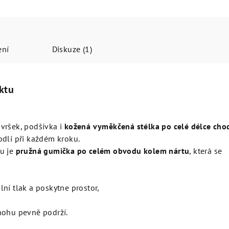
ení
Diskuze (1)
ktu
vršek, podšívka i
kožená vyměkčená stélka po celé délce cho
odlí při každém kroku.
u je
pružná gumička po celém obvodu kolem nártu
, která se
lní tlak a poskytne prostor,
nohu pevně podrží.