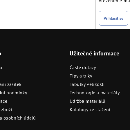
Vložením e-mai
Přihlásit se
p
Užitečné informace
a
Časté dotazy
Tipy a triky
ní zásilek
Tabulky velikostí
ní podmínky
Technologie a materiály
ace
Údržba materiálů
 zboží
Katalogy ke stažení
a osobních údajů