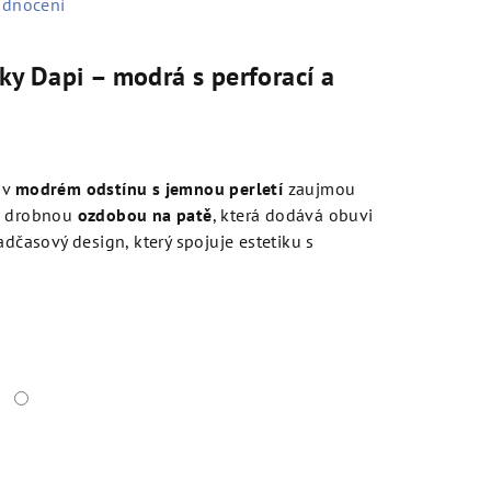
odnocení
y Dapi – modrá s perforací a
 v
modrém odstínu s jemnou perletí
zaujmou
i drobnou
ozdobou na patě
, která dodává obuvi
adčasový design, který spojuje estetiku s