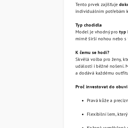
Tento prvek zajišťuje
doko
individuálním potřebám k
Typ chodidla
Model je vhodný pro
typ 
mírně širší nohou nebo s 
K čemu se hodí?
Skvělá volba pro ženy, kt
události i běžné nošení. 
a dodává každému outfitu
Proč investovat do obuvi
Pravá kůže a preciz
Flexibilní lem, kte
Kožená vyměkčená s