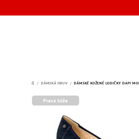
Přejít
na
obsah
/
DÁMSKÁ OBUV
/
DÁMSKÉ KOŽENÉ LODIČKY DAPI MO
DOMŮ
Pravá kůže