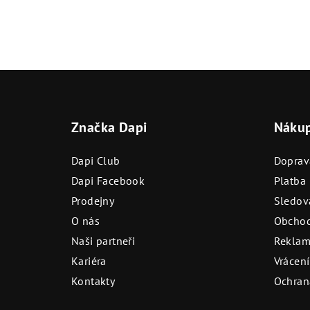
Z
á
Značka Dapi
Náku
p
a
Dapi Club
Doprav
t
Dapi Facebook
Platba
Prodejny
Sledová
í
O nás
Obchod
Naši partneři
Reklam
Kariéra
Vrácení
Kontakty
Ochran