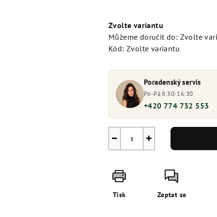
Měrná
cena:
Zvolte variantu
Můžeme doručit do:
Zvolte var
Kód:
Zvolte variantu
Poradenský servis
Po-Pá 8:30-16:30
+420 774 732 553
−
+
Tisk
Zeptat se