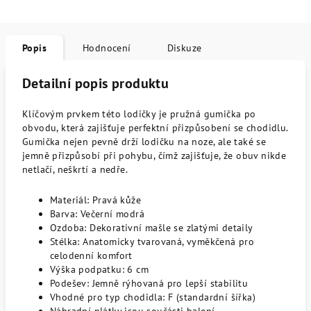
Popis
Hodnocení
Diskuze
Detailní popis produktu
Klíčovým prvkem této lodičky je pružná gumička po
obvodu, která zajišťuje perfektní přizpůsobení se chodidlu.
Gumička nejen pevně drží lodičku na noze, ale také se
jemně přizpůsobí při pohybu, čímž zajišťuje, že obuv nikde
netlačí, neškrtí a nedře.
Materiál: Pravá kůže
Barva: Večerní modrá
Ozdoba: Dekorativní mašle se zlatými detaily
Stélka: Anatomicky tvarovaná, vyměkčená pro
celodenní komfort
Výška podpatku: 6 cm
Podešev: Jemně rýhovaná pro lepší stabilitu
Vhodné pro typ chodidla: F (standardní šířka)