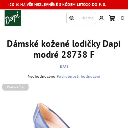
Přejít
-20 % NA VŠE NEZLEVNĚNÉ S KÓDEM LETO20 DO 9. 8.
na
obsah
Hledat
Nákup
Přihlášení
Dámské kožené lodičky Dapi
košík
modré 28738 F
DAPI
Průměrné
Neohodnoceno
Podrobnosti hodnocení
hodnocení
produktu
Pravá kůže
je
0,0
z
5
hvězdiček.