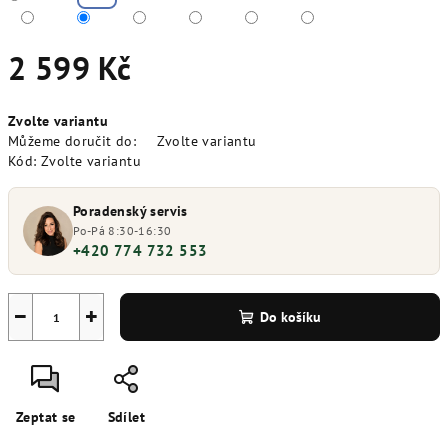
2 599 Kč
Měrná
Zvolte variantu
cena:
Můžeme doručit do:
Zvolte variantu
Kód:
Zvolte variantu
Poradenský servis
Po-Pá 8:30-16:30
+420 774 732 553
−
+
Do košíku
Zeptat se
Sdílet