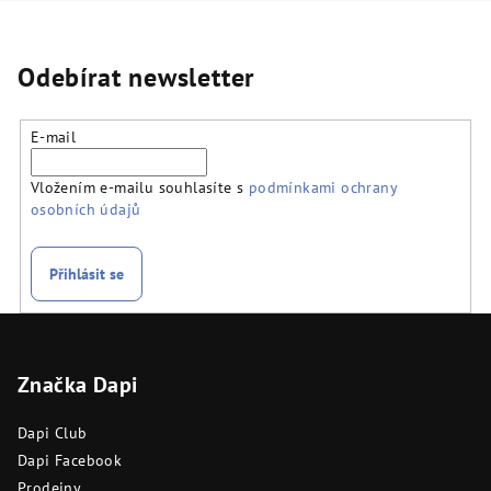
Odebírat newsletter
E-mail
Vložením e-mailu souhlasíte s
podmínkami ochrany
osobních údajů
Přihlásit se
Z
á
Značka Dapi
p
a
Dapi Club
t
Dapi Facebook
í
Prodejny