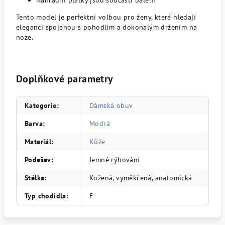
Náhradní plátky jsou součásti balení
Tento model je perfektní volbou pro ženy, které hledají
eleganci spojenou s pohodlím a dokonalým držením na
noze.
Doplňkové parametry
Kategorie
:
Dámská obuv
Barva
:
Modrá
Materiál
:
Kůže
Podešev
:
Jemné rýhování
Stélka
:
Kožená, vyměkčená, anatomická
Typ chodidla
:
F