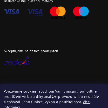
Bezhotovostní platební metody
Akceptujeme na našich prodejnách
Dopravci
Používáme cookies, abychom Vám umožnili pohodlné
prohlížení webu a díky analýze provozu webu neustále
Zboží zasíláme těmito dopravci
zlepšovali jeho funkce, výkon a použitelnost.
Více
informací