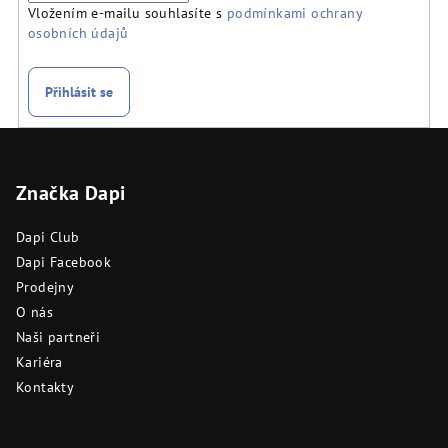
Vložením e-mailu souhlasíte s
podmínkami ochrany
osobních údajů
Přihlásit se
Z
á
Značka Dapi
p
a
Dapi Club
t
Dapi Facebook
í
Prodejny
O nás
Naši partneři
Kariéra
Kontakty