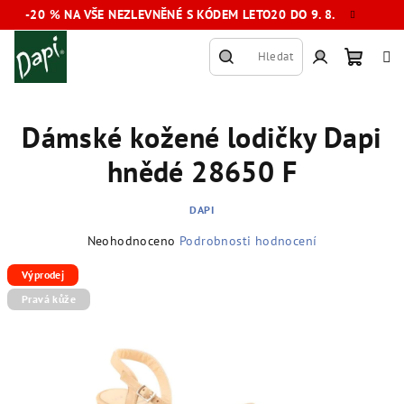
Přejít
-20 % NA VŠE NEZLEVNĚNÉ S KÓDEM LETO20 DO 9. 8.
na
obsah
Hledat
Nákup
Přihlášení
Dámské kožené lodičky Dapi
košík
hnědé 28650 F
DAPI
Průměrné
Neohodnoceno
Podrobnosti hodnocení
hodnocení
produktu
Výprodej
je
Pravá kůže
0,0
z
5
hvězdiček.