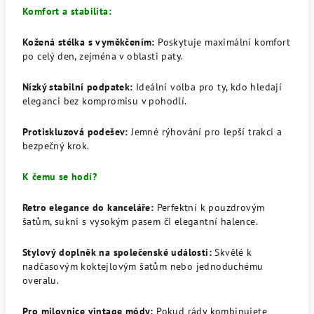
Komfort a stabilita:
Kožená stélka s vyměkčením:
Poskytuje maximální komfort
po celý den, zejména v oblasti paty.
Nízký stabilní podpatek:
Ideální volba pro ty, kdo hledají
eleganci bez kompromisu v pohodlí.
Protiskluzová podešev:
Jemné rýhování pro lepší trakci a
bezpečný krok.
K čemu se hodí?
Retro elegance do kanceláře:
Perfektní k pouzdrovým
šatům, sukni s vysokým pasem či elegantní halence.
Stylový doplněk na společenské události:
Skvělé k
nadčasovým koktejlovým šatům nebo jednoduchému
overalu.
Pro milovnice vintage módy:
Pokud rády kombinujete