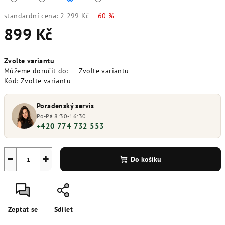
standardní cena:
2 299 Kč
–60 %
899 Kč
Měrná
Zvolte variantu
cena:
Můžeme doručit do:
Zvolte variantu
Kód:
Zvolte variantu
Poradenský servis
Po-Pá 8:30-16:30
+420 774 732 553
−
+
Do košíku
Zeptat se
Sdílet