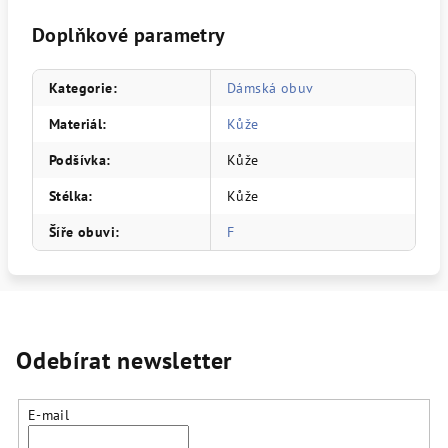
Doplňkové parametry
Kategorie
:
Dámská obuv
Materiál
:
Kůže
Podšívka
:
Kůže
Stélka
:
Kůže
Šíře obuvi
:
F
Odebírat newsletter
E-mail