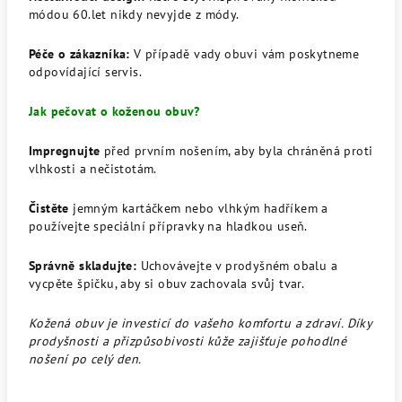
módou 60.let nikdy nevyjde z módy.
Péče o zákazníka:
V případě vady obuvi vám poskytneme
odpovídající servis.
Jak pečovat o koženou obuv?
Impregnujte
před prvním nošením, aby byla chráněná proti
vlhkosti a nečistotám.
Čistěte
jemným kartáčkem nebo vlhkým hadříkem a
používejte speciální přípravky na hladkou useň.
Správně skladujte:
Uchovávejte v prodyšném obalu a
vycpěte špičku, aby si obuv zachovala svůj tvar.
Kožená obuv je investicí do vašeho komfortu a zdraví. Díky
prodyšnosti a přizpůsobivosti kůže zajišťuje pohodlné
nošení po celý den.