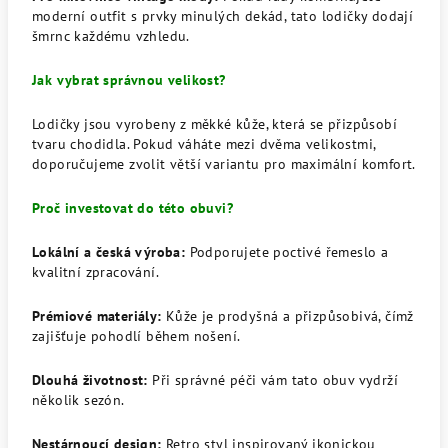
moderní outfit s prvky minulých dekád, tato lodičky dodají
šmrnc každému vzhledu.
Jak vybrat správnou velikost?
Lodičky jsou vyrobeny z měkké kůže, která se přizpůsobí
tvaru chodidla. Pokud váháte mezi dvěma velikostmi,
doporučujeme zvolit větší variantu pro maximální komfort.
Proč investovat do této obuvi?
Lokální a česká výroba:
Podporujete poctivé řemeslo a
kvalitní zpracování.
Prémiové materiály:
Kůže je prodyšná a přizpůsobivá, čímž
zajišťuje pohodlí během nošení.
Dlouhá životnost:
Při správné péči vám tato obuv vydrží
několik sezón.
Nestárnoucí design:
Retro styl inspirovaný ikonickou