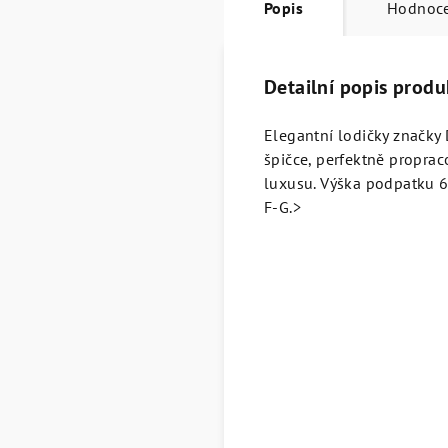
Popis
Hodnoc
Detailní popis produ
Elegantní lodičky značky
špičce, perfektně propra
luxusu. Výška podpatku 6
F-G.>