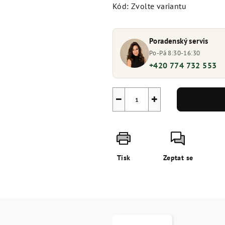
Kód:
Zvolte variantu
Poradenský servis
Po-Pá 8:30-16:30
+420 774 732 553
−
+
Tisk
Zeptat se