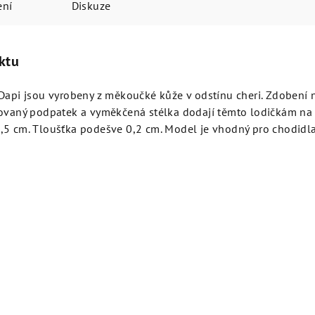
ení
Diskuze
ktu
 Dapi jsou vyrobeny z měkoučké kůže v odstínu cheri. Zdobení 
covaný podpatek a vyměkčená stélka dodají těmto lodičkám na
,5 cm. Tloušťka podešve 0,2 cm. Model je vhodný pro chodidl