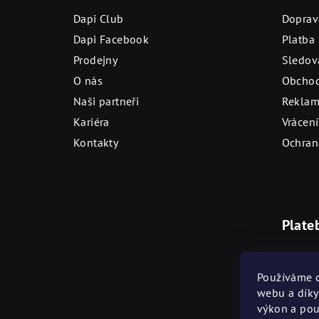
a
Dapi Club
Doprav
t
Dapi Facebook
Platba
Prodejny
Sledová
í
O nás
Obchod
Naši partneři
Reklam
Kariéra
Vrácení
Kontakty
Ochran
Plate
Bezhot
Používáme c
webu a díky
výkon a pou