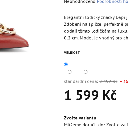
Průměrné
Neohodnoceno
Podrobnosti h
hodnocení
produktu
Elegantní lodičky značky Dapi 
je
Zdobení na špičce, perfektně 
0,0
dodají těmto lodičkám na luxu
z
0,2 cm. Model je vhodný pro ch
5
hvězdiček.
VELIKOST
standardní cena:
2 499 Kč
–36
1 599 Kč
Měrná
cena:
Zvolte variantu
Můžeme doručit do:
Zvolte var