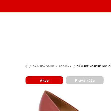
Přejít
na
obsah
/
DÁMSKÁ OBUV
/
LODIČKY
/
DÁMSKÉ KOŽENÉ LODIČK
DOMŮ
Akce
Pravá kůže