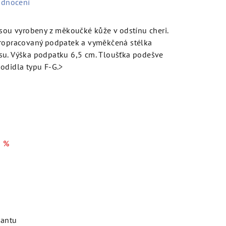
odnocení
jsou vyrobeny z měkoučké kůže v odstínu cheri.
propracovaný podpatek a vyměkčená stélka
su. Výška podpatku 6,5 cm. Tloušťka podešve
odidla typu F-G.>
 %
iantu