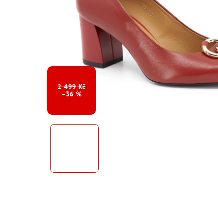
2 499 Kč
–36 %