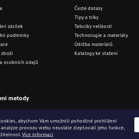
a
Časté dotazy
Tipy a triky
ní zásilek
Tabulky velikostí
ní podmínky
Technologie a materiály
ace
Údržba materiálů
 zboží
Katalogy ke stažení
a osobních údajů
bní metody
ovostní platební metody
Akceptujeme na našich prod
ookies, abychom Vám umožnili pohodlné prohlížení
 analýze provozu webu neustále zlepšovali jeho funkce,
žitelnost.
Více informací