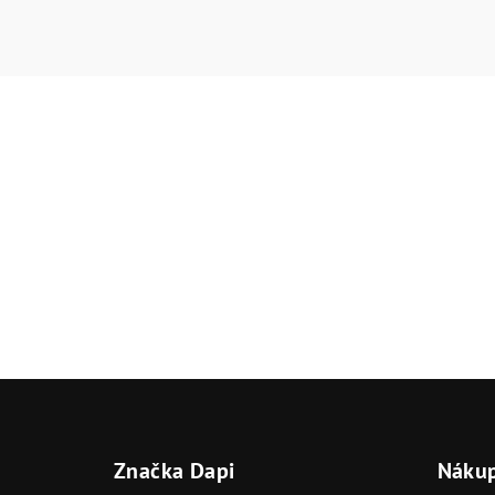
Z
á
Značka Dapi
Náku
p