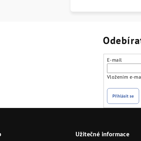
Odebíra
E-mail
Vložením e-mai
Přihlásit se
p
Užitečné informace