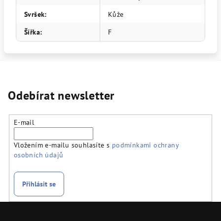
Svršek
:
Kůže
Šířka
:
F
Odebírat newsletter
E-mail
Vložením e-mailu souhlasíte s
podmínkami ochrany
osobních údajů
Přihlásit se
Z