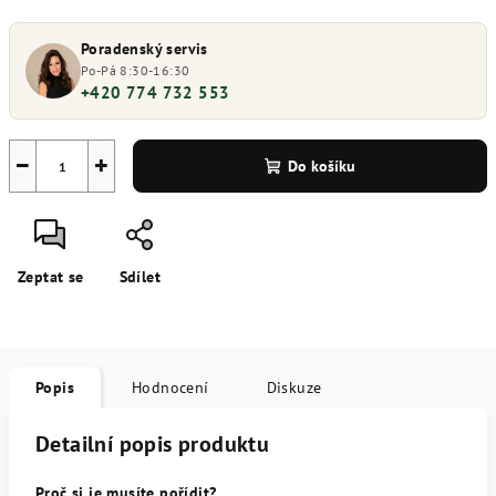
Poradenský servis
Po-Pá 8:30-16:30
+420 774 732 553
−
+
Do košíku
Zeptat se
Sdílet
Popis
Hodnocení
Diskuze
Detailní popis produktu
Proč si je musíte pořídit?