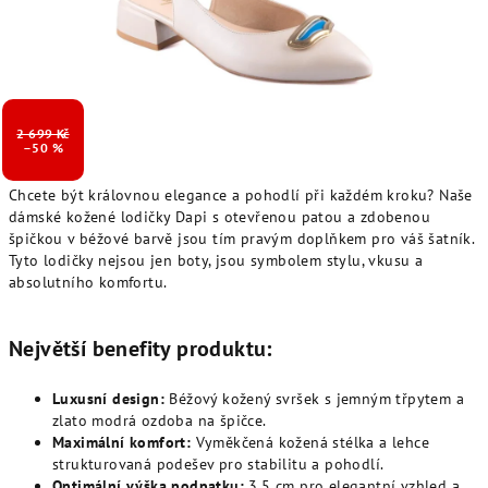
2 699 Kč
–50 %
Chcete být královnou elegance a pohodlí při každém kroku? Naše
dámské kožené lodičky Dapi s otevřenou patou a zdobenou
špičkou v béžové barvě jsou tím pravým doplňkem pro váš šatník.
Tyto lodičky nejsou jen boty, jsou symbolem stylu, vkusu a
absolutního komfortu.
Největší benefity produktu:
Luxusní design:
Béžový kožený svršek s jemným třpytem a
zlato modrá ozdoba na špičce.
Maximální komfort:
Vyměkčená kožená stélka a lehce
strukturovaná podešev pro stabilitu a pohodlí.
Optimální výška podpatku:
3,5 cm pro elegantní vzhled a