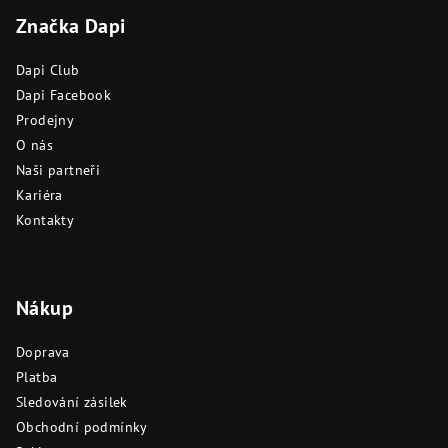
á
Značka Dapi
p
a
Dapi Club
t
Dapi Facebook
í
Prodejny
O nás
Naši partneři
Kariéra
Kontakty
Nákup
Doprava
Platba
Sledování zásilek
Obchodní podmínky