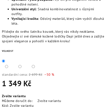
pohodlné nošení.
Univerzální styl:
Snadná kombinovatelnost s různými
outfity.
Vynikající kvalita:
Odolný materiál, který vám vydrží dlouhá
léta.
Přidejte do svého šatníku kousek, který vás nikdy nezklame.
Objednejte si své dámské kožené lodičky Dapi ještě dnes a zažijte
spojení elegance a pohodlí v každém kroku!
VELIKOST
standardní cena:
2 699 Kč
–50 %
1 349 Kč
Měrná
Zvolte variantu
cena:
Můžeme doručit do:
Zvolte variantu
Kód:
Zvolte variantu