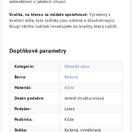
sebevědomí v jakékoli situaci.
Kvalita, na kterou se můžete spolehnout:
Vyrobeny z
kvalitní kůže, tyto lodičky jsou odolné a dlouhotrvající.
Koupí těchto lodiček investujete do kvality, která vydrží.
Doplňkové parametry
Kategorie
:
Dámská obuv
Barva
:
Béžová
Materiál
:
Kůže
Dezén podešve
:
Jemně strukturovaný
Podešev
:
Latex
Podšívka
:
Kůže
Stélka
:
Kožená, vyměkčená