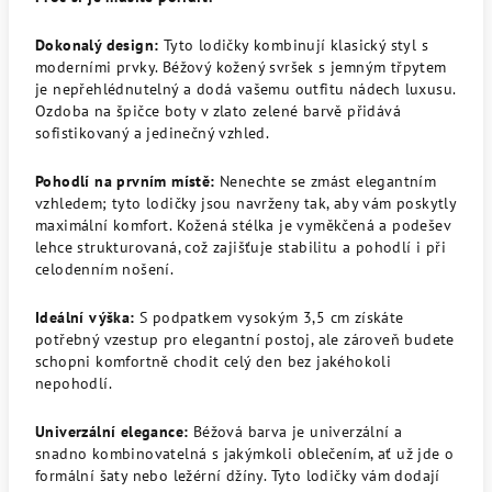
Dokonalý design:
Tyto lodičky kombinují klasický styl s
moderními prvky. Béžový kožený svršek s jemným třpytem
je nepřehlédnutelný a dodá vašemu outfitu nádech luxusu.
Ozdoba na špičce boty v zlato zelené barvě přidává
sofistikovaný a jedinečný vzhled.
Pohodlí na prvním místě:
Nenechte se zmást elegantním
vzhledem; tyto lodičky jsou navrženy tak, aby vám poskytly
maximální komfort. Kožená stélka je vyměkčená a podešev
lehce strukturovaná, což zajišťuje stabilitu a pohodlí i při
celodenním nošení.
Ideální výška:
S podpatkem vysokým 3,5 cm získáte
potřebný vzestup pro elegantní postoj, ale zároveň budete
schopni komfortně chodit celý den bez jakéhokoli
nepohodlí.
Univerzální elegance:
Béžová barva je univerzální a
snadno kombinovatelná s jakýmkoli oblečením, ať už jde o
formální šaty nebo ležérní džíny. Tyto lodičky vám dodají