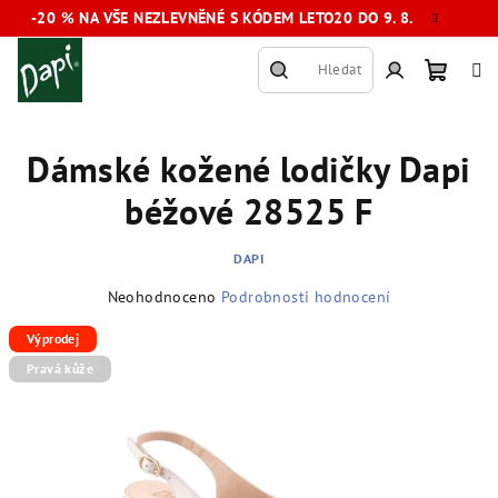
Přejít
-20 % NA VŠE NEZLEVNĚNÉ S KÓDEM LETO20 DO 9. 8.
na
obsah
Hledat
Nákup
Přihlášení
Dámské kožené lodičky Dapi
košík
béžové 28525 F
DAPI
Průměrné
Neohodnoceno
Podrobnosti hodnocení
hodnocení
produktu
Výprodej
je
Pravá kůže
0,0
z
5
hvězdiček.