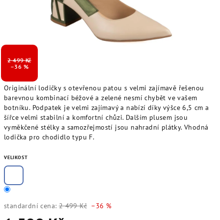
2 499 Kč
–36 %
Originální lodičky s otevřenou patou s velmi zajímavě řešenou
barevnou kombinací béžové a zelené nesmí chybět ve vašem
botníku. Podpatek je velmi zajímavý a nabízí díky výšce 6,5 cm a
šířce velmi stabilní a komfortní chůzi. Dalším plusem jsou
vyměkčené stélky a samozřejmostí jsou nahradní plátky. Vhodná
lodička pro chodidlo typu F.
VELIKOST
standardní cena:
2 499 Kč
–36 %