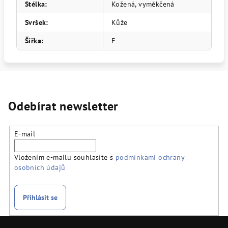
Stélka
:
Kožená, vyměkčená
Svršek
:
Kůže
Šířka
:
F
Odebírat newsletter
E-mail
Vložením e-mailu souhlasíte s
podmínkami ochrany
osobních údajů
Přihlásit se
Z