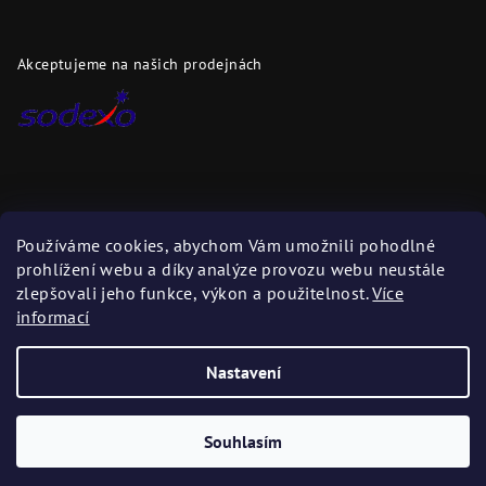
Akceptujeme na našich prodejnách
Dopravci
Používáme cookies, abychom Vám umožnili pohodlné
prohlížení webu a díky analýze provozu webu neustále
Zboží zasíláme těmito dopravci
zlepšovali jeho funkce, výkon a použitelnost.
Více
informací
Nastavení
Copyright 2026
DAPI.cz
. Všechna práva vyhrazena.
Upravit
nastavení cookies
Souhlasím
Vytvořil Shoptet