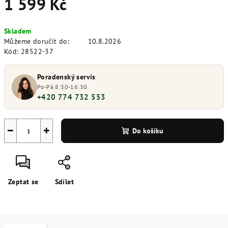
1 599 Kč
Měrná
Skladem
cena:
Můžeme doručit do:
10.8.2026
Kód:
28522-37
Poradenský servis
Po-Pá 8:30-16:30
+420 774 732 553
−
+
Do košíku
Zeptat se
Sdílet