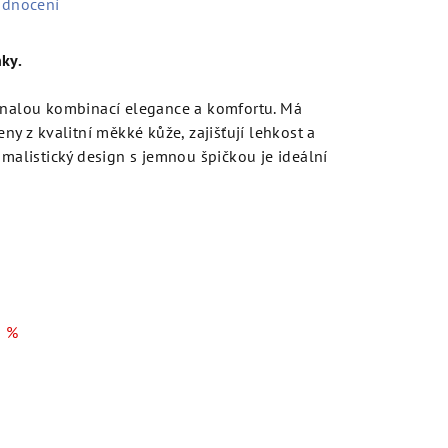
odnocení
ky.
konalou kombinací elegance a komfortu. Má
eny z kvalitní měkké kůže, zajišťují lehkost a
imalistický design s jemnou špičkou je ideální
.
 %