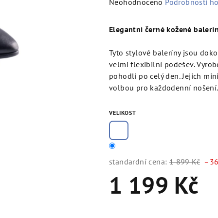
Průměrné
Neohodnoceno
Podrobnosti h
hodnocení
produktu
Elegantní černé kožené balerín
je
0,0
Tyto stylové baleríny jsou do
z
velmi flexibilní podešev. Vyrob
5
pohodlí po celý den. Jejich min
hvězdiček.
volbou pro každodenní nošení
VELIKOST
standardní cena:
1 899 Kč
–36
1 199 Kč
Měrná