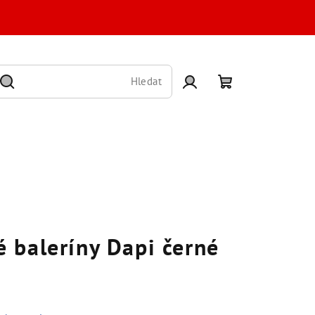
Hledat
Přihlášení
Nákupní
košík
 baleríny Dapi černé