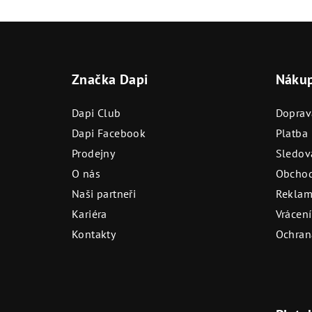
Z
á
Značka Dapi
Náku
p
a
Dapi Club
Doprav
t
Dapi Facebook
Platba
Prodejny
Sledová
í
O nás
Obchod
Naši partneři
Reklam
Kariéra
Vrácení
Kontakty
Ochran