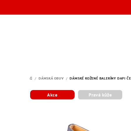
Přejít
na
obsah
/
DÁMSKÁ OBUV
/
DÁMSKÉ KOŽENÉ BALERÍNY DAPI ČE
DOMŮ
Akce
Pravá kůže