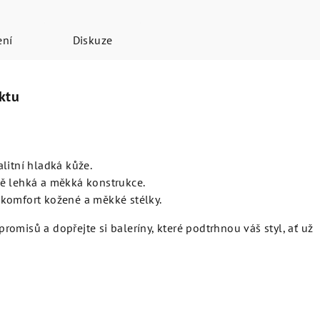
ení
Diskuze
ktu
litní hladká kůže.
ě lehká a měkká konstrukce.
komfort kožené a měkké stélky.
omisů a dopřejte si baleríny, které podtrhnou váš styl, ať už