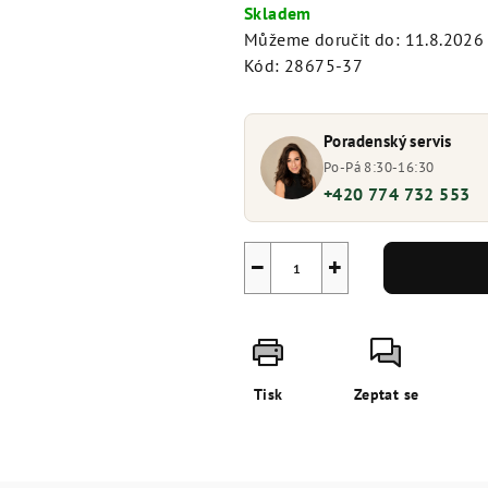
cena:
Skladem
Můžeme doručit do:
11.8.2026
Kód:
28675-37
Poradenský servis
Po-Pá 8:30-16:30
+420 774 732 553
−
+
Tisk
Zeptat se