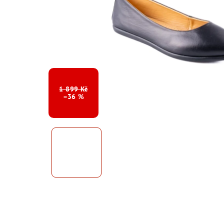
1 899 Kč
–36 %