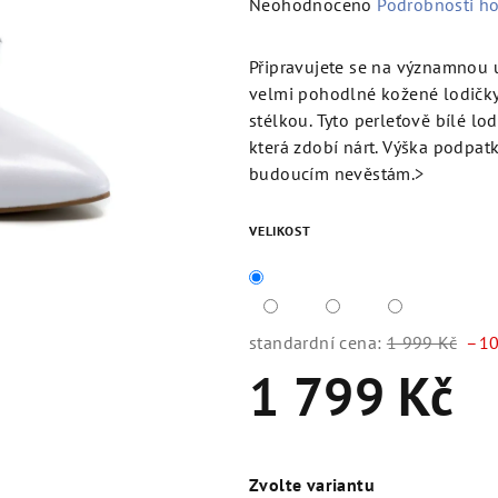
Průměrné
Neohodnoceno
Podrobnosti h
hodnocení
produktu
Připravujete se na významnou u
je
velmi pohodlné kožené lodičk
0,0
stélkou. Tyto perleťově bílé l
z
která zdobí nárt. Výška podpa
5
budoucím nevěstám.>
hvězdiček.
VELIKOST
standardní cena:
1 999 Kč
–10
1 799 Kč
Měrná
cena:
Zvolte variantu