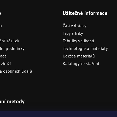
p
Užitečné informace
a
Časté dotazy
Tipy a triky
ní zásilek
Tabulky velikostí
ní podmínky
Technologie a materiály
ace
Údržba materiálů
 zboží
Katalogy ke stažení
a osobních údajů
bní metody
ovostní platební metody
Akceptujeme na našich prod