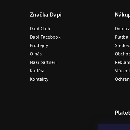
á
Značka Dapi
Náku
p
a
Dapi Club
Doprav
t
Dapi Facebook
Platba
Prodejny
Sledová
í
O nás
Obchod
Naši partneři
Reklam
Kariéra
Vrácení
Kontakty
Ochran
Plate
Bezhot