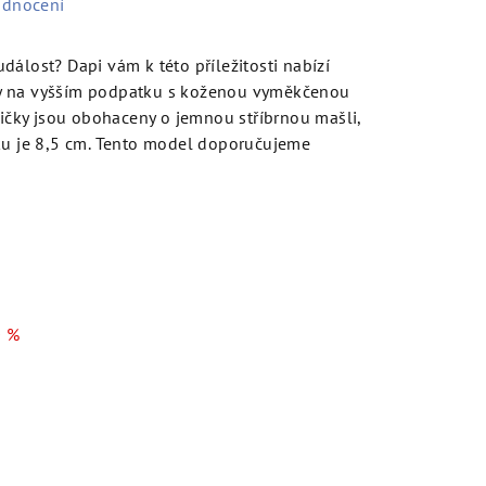
odnocení
dálost? Dapi vám k této příležitosti nabízí
y na vyšším podpatku s koženou vyměkčenou
odičky jsou obohaceny o jemnou stříbrnou mašli,
tku je 8,5 cm. Tento model doporučujeme
 %