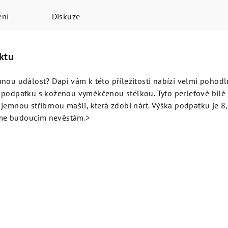
ení
Diskuze
ktu
nou událost? Dapi vám k této příležitosti nabízí velmi pohod
 podpatku s koženou vyměkčenou stélkou. Tyto perleťově bílé
jemnou stříbrnou mašli, která zdobí nárt. Výška podpatku je 8
me budoucím nevěstám.>