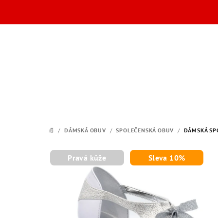
Přejít
na
obsah
/
DÁMSKÁ OBUV
/
SPOLEČENSKÁ OBUV
/
DÁMSKÁ SPO
DOMŮ
Pravá kůže
Sleva 10%