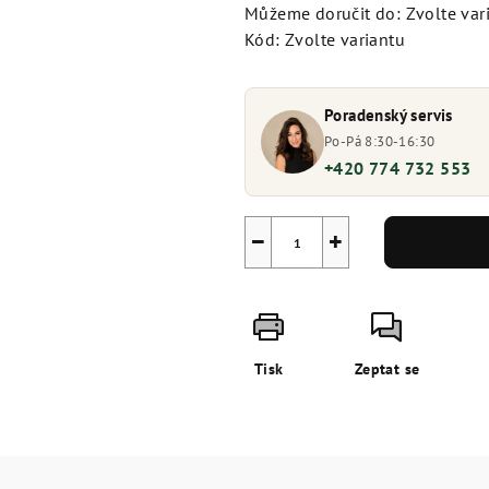
Můžeme doručit do:
Zvolte var
Kód:
Zvolte variantu
Poradenský servis
Po-Pá 8:30-16:30
+420 774 732 553
−
+
Tisk
Zeptat se