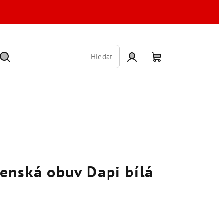
Hledat
Přihlášení
Nákupní
košík
enská obuv Dapi bílá