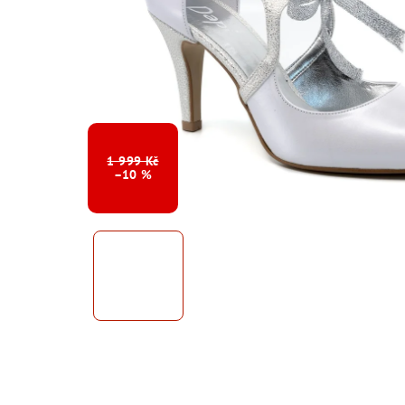
1 999 Kč
–10 %