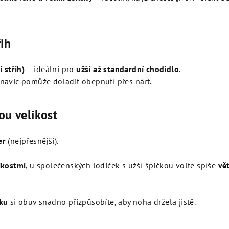
řih
í střih)
– ideální pro
užší až standardní chodidlo
.
navíc pomůže doladit obepnutí přes nárt.
ou velikost
er
(nejpřesnější).
ikostmi
, u společenských lodiček s užší špičkou volte spíše
vět
ku
si obuv snadno přizpůsobíte, aby noha držela jistě.