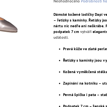
Průměrné
Neohodnoceno
Podrobnosti h
hodnocení
produktu
Dámské kožené lodičky Dapi ve 
je
– řetízky s kamínky
.
Řetízky js
0,0
nártu nic nedře ani neškrábe.
z
podpatek 7 cm
vytváří
elegantn
5
události.
hvězdiček.
Pravá kůže ve zlaté perle
Řetízky s kamínky jsou vy
Kožená vyměkčená stélk
Zapínání na kotníku – ut
Pevná špička i pata – stab
Podpatek 7 cm – ženská s