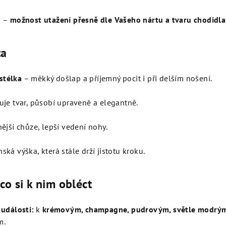
u
–
možnost utažení přesně dle Vašeho nártu a tvaru chodidla
ta
stélka
– měkký došlap a příjemný pocit i při delším nošení.
uje tvar, působí upraveně a elegantně.
ější chůze, lepší vedení nohy.
ská výška, která stále drží jistotu kroku.
co si k nim obléct
 události:
k
krémovým, champagne, pudrovým, světle modrý
m.