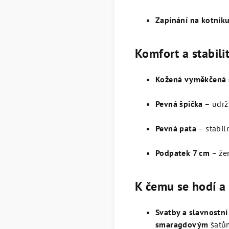
Zapínání na kotník
Komfort a stabili
Kožená vyměkčená 
Pevná špička
– udrž
Pevná pata
– stabiln
Podpatek 7 cm
– žen
K čemu se hodí a 
Svatby a slavnostní
smaragdovým
šatů