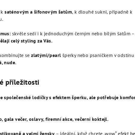
k
saténovým a šifonovým šatům
, k dlouhé sukni, případně k
u.
smus:
skvěle sedí i k jednoduchým černým nebo bílým šatům 
lají celý styling za Vás.
kombinujte se
zlatými/pearl
šperky nebo psaníčkem v odstínu
á, nude
.
 příležitosti
e společenské lodičky s efektem šperku, ale potřebuje komfo
o, gala večer, oslavy, firemní akce, večerní koktejl.
istikovaně a velmi žensky
– ideální, když chcete „wow“ efekt b