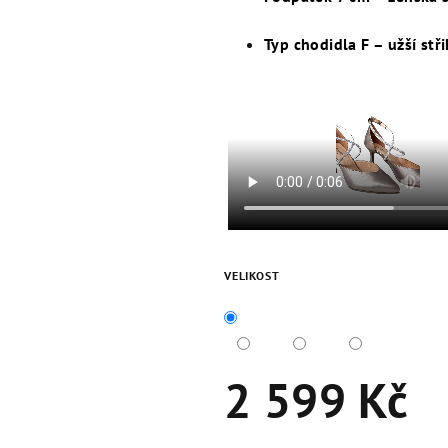
Typ chodidla F – užší stři
VELIKOST
2 599 Kč
Měrná