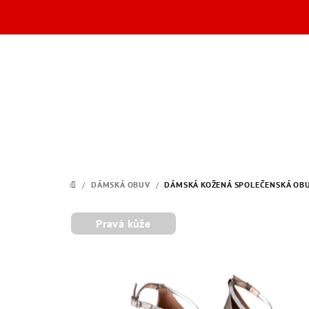
Přejít
na
obsah
/
DÁMSKÁ OBUV
/
DÁMSKÁ KOŽENÁ SPOLEČENSKÁ OBU
DOMŮ
Pravá kůže