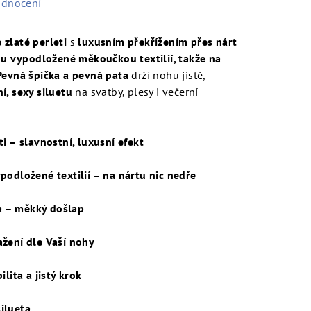
odnocení
zlaté perleti
s
luxusním překřížením přes nárt
ou vypodložené měkoučkou textilií, takže na
Pevná špička a pevná pata
drží nohu jistě,
í, sexy siluetu
na svatby, plesy i večerní
ti – slavnostní, luxusní efekt
podložené textilií – na nártu nic nedře
a – měkký došlap
ažení dle Vaší nohy
ilita a jistý krok
ilueta