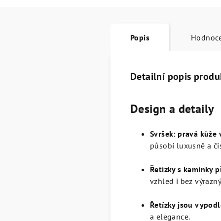
Popis
Hodnoc
Detailní popis produ
Design a detaily
Svršek: pravá kůže 
působí luxusně a čis
Řetízky s kamínky p
vzhled i bez výrazn
Řetízky jsou vypodl
a elegance.