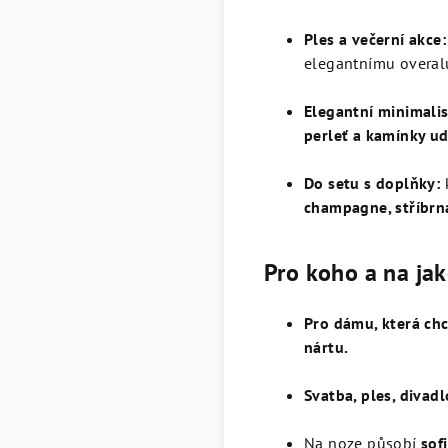
Ples a večerní akce:
elegantnímu overal
Elegantní minimali
perleť a kamínky udě
Do setu s doplňky:
champagne, stříbrn
Pro koho a na jaké
Pro dámu, která chc
nártu.
Svatba, ples, divadl
Na noze působí
sof