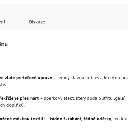
ení
Diskuze
ktu
ve zlaté perleťové úpravě
– jemný slavnostní lesk, který na no
tě.
řekřížené přes nárt
– šperkový efekt, který dodá outfitu „gala“
ých doplňků.
ožené měkkou textilií
–
žádné škrábání, žádné oděrky
, jen ko