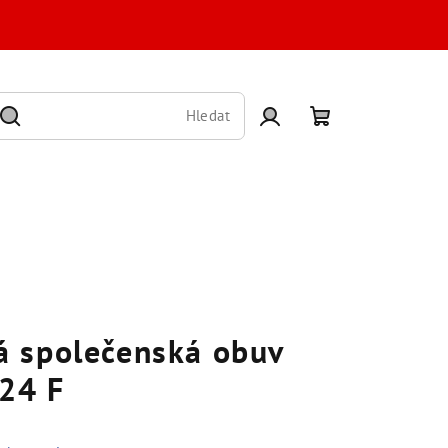
Hledat
Přihlášení
Nákupní
košík
 společenská obuv
024 F