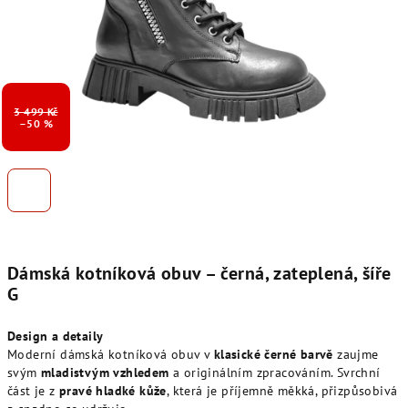
3 499 Kč
–50 %
Dámská kotníková obuv – černá, zateplená, šíře
G
Design a detaily
Moderní dámská kotníková obuv v
klasické černé barvě
zaujme
svým
mladistvým vzhledem
a originálním zpracováním. Svrchní
část je z
pravé hladké kůže
, která je příjemně měkká, přizpůsobivá