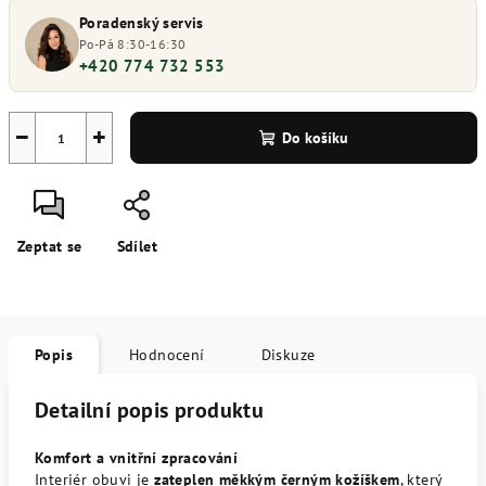
Poradenský servis
Po-Pá 8:30-16:30
+420 774 732 553
−
+
Do košíku
Zeptat se
Sdílet
Popis
Hodnocení
Diskuze
Detailní popis produktu
Komfort a vnitřní zpracování
Interiér obuvi je
zateplen měkkým černým kožíškem
, který