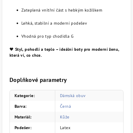
Zateplená vnitřní část s hebkým kožíškem
Lehká, stabilní a moderní podešev
Vhodná pro typ chodidla G
🖤
Styl, pohodlí a teplo – ideální boty pro moderní ženu,
která ví, co chce.
Doplňkové parametry
Kategorie
:
Dámská obuv
Barva
:
Černá
Materiál
:
Kůže
Podešev
:
Latex