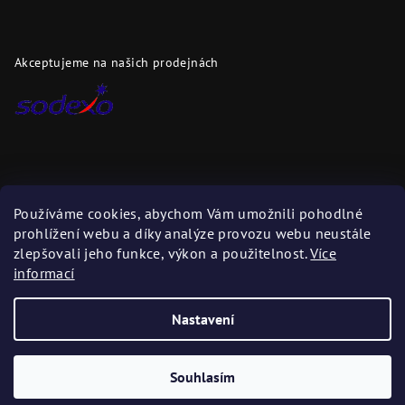
Akceptujeme na našich prodejnách
Dopravci
Používáme cookies, abychom Vám umožnili pohodlné
prohlížení webu a díky analýze provozu webu neustále
Zboží zasíláme těmito dopravci
zlepšovali jeho funkce, výkon a použitelnost.
Více
informací
Nastavení
Copyright 2026
DAPI.cz
. Všechna práva vyhrazena.
Upravit
nastavení cookies
Souhlasím
Vytvořil Shoptet