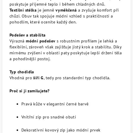
poskytuje příjemné teplo i během chladných dnů.
Textilní stélka
je jemně
vyměkčená
a zvyšuje komfort při
chůzi. Obuv tak spojuje módní vzhled s praktičností a
pohodlím, které oceníte každý den.
Podešev a stabilita
Výrazná
módní podešev
s robustním profilem je lehká a
flexibilní, zároveň však zajišťuje jistý krok a stabilitu. Díky
mírnému zvýšení v oblasti paty poskytuje lepší držení těla
a pohodlnější postoj.
Typ chodidla
Vhodná pro
šíři G
, tedy pro standardní typ chodidla.
Proč si ji zamilujete?
Pravá kůže v elegantní černé barvě
Vnitřní zip pro snadné obutí
Dekorativní kovový zip jako módní prvek