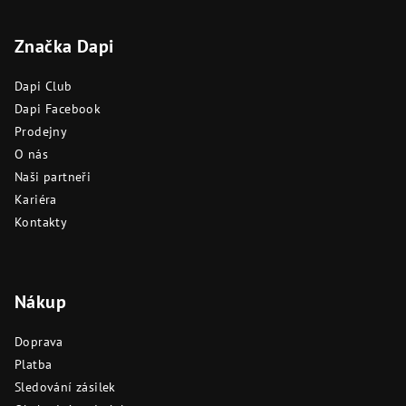
á
Značka Dapi
p
a
Dapi Club
t
Dapi Facebook
í
Prodejny
O nás
Naši partneři
Kariéra
Kontakty
Nákup
Doprava
Platba
Sledování zásilek