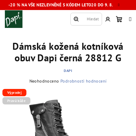
Přejít
-20 % NA VŠE NEZLEVNĚNÉ S KÓDEM LETO20 DO 9. 8.
na
obsah
Hledat
Nákup
Přihlášení
Dámská kožená kotníková
košík
obuv Dapi černá 28812 G
DAPI
Průměrné
Neohodnoceno
Podrobnosti hodnocení
hodnocení
produktu
Výprodej
je
Pravá kůže
0,0
z
5
hvězdiček.