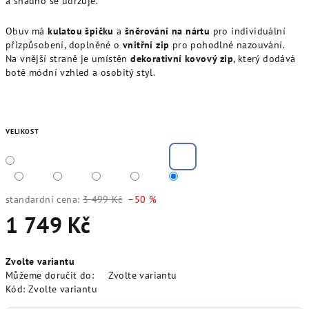
a snadno se udržuje.
Obuv má
kulatou špičku
a
šněrování na nártu
pro individuální
přizpůsobení, doplněné o
vnitřní zip
pro pohodlné nazouvání.
Na vnější straně je umístěn
dekorativní kovový zip
, který dodává
botě módní vzhled a osobitý styl.
VELIKOST
standardní cena:
3 499 Kč
–50 %
1 749 Kč
Měrná
Zvolte variantu
cena:
Můžeme doručit do:
Zvolte variantu
Kód:
Zvolte variantu