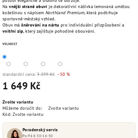
působí elegantně a snadno se udržuje.
Na
vnější straně obuvi
je dekorativní nášivka lemovaná umělou
kožešinou s nápisem
Northland Premium
, která podtrhuje
sportovně-městský vzhled.
Obuv má
šněrování na nártu
pro individuální přizpůsobení a
vnitřní zip
, který zajišťuje pohodlné obouvání.
VELIKOST
standardní cena:
3 299 Kč
–50 %
1 649 Kč
Měrná
Zvolte variantu
cena:
Můžeme doručit do:
Zvolte variantu
Kód:
Zvolte variantu
Poradenský servis
Po-Pá 8:30-16:30