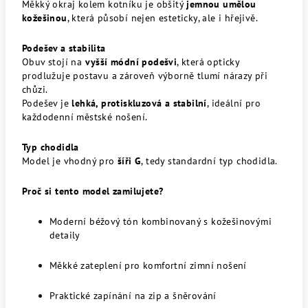
Měkký okraj kolem kotníku je obšitý
jemnou umělou
kožešinou
, která působí nejen esteticky, ale i hřejivě.
Podešev a stabilita
Obuv stojí na
vyšší módní podešvi
, která opticky
prodlužuje postavu a zároveň výborně tlumí nárazy při
chůzi.
Podešev je
lehká, protiskluzová a stabilní
, ideální pro
každodenní městské nošení.
Typ chodidla
Model je vhodný pro
šíři G
, tedy standardní typ chodidla.
Proč si tento model zamilujete?
Moderní béžový tón kombinovaný s kožešinovými
detaily
Měkké zateplení pro komfortní zimní nošení
Praktické zapínání na zip a šněrování