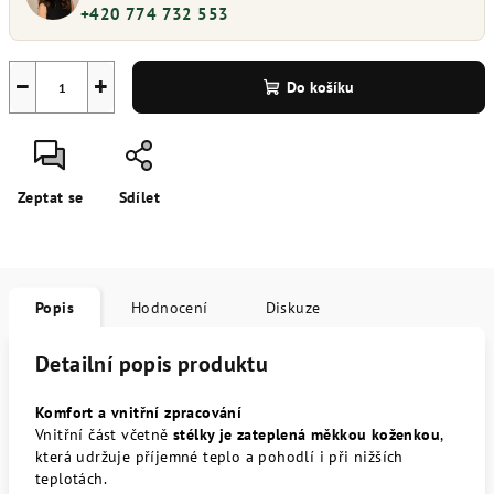
+420 774 732 553
−
+
Do košíku
Zeptat se
Sdílet
Popis
Hodnocení
Diskuze
Detailní popis produktu
Komfort a vnitřní zpracování
Vnitřní část včetně
stélky je zateplená měkkou koženkou
,
která udržuje příjemné teplo a pohodlí i při nižších
teplotách.