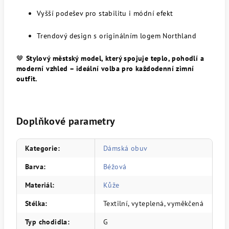
Vyšší podešev pro stabilitu i módní efekt
Trendový design s originálním logem Northland
🤎
Stylový městský model, který spojuje teplo, pohodlí a
moderní vzhled – ideální volba pro každodenní zimní
outfit.
Doplňkové parametry
Kategorie
:
Dámská obuv
Barva
:
Béžová
Materiál
:
Kůže
Stélka
:
Textilní, vyteplená, vyměkčená
Typ chodidla
:
G