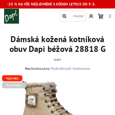
Přejít
-20 % NA VŠE NEZLEVNĚNÉ S KÓDEM LETO20 DO 9. 8.
na
obsah
Hledat
Nákup
Přihlášení
Dámská kožená kotníková
košík
obuv Dapi béžová 28818 G
DAPI
Průměrné
Neohodnoceno
Podrobnosti hodnocení
hodnocení
produktu
Výprodej
je
Pravá kůže
0,0
z
5
hvězdiček.