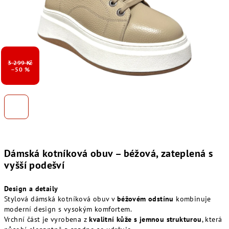
3 299 Kč
–50 %
Dámská kotníková obuv – béžová, zateplená s
vyšší podešví
Design a detaily
Stylová dámská kotníková obuv v
béžovém odstínu
kombinuje
moderní design s vysokým komfortem.
Vrchní část je vyrobena z
kvalitní kůže s jemnou strukturou
, která