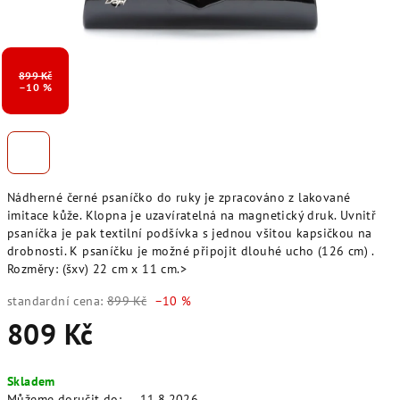
899 Kč
–10 %
Nádherné černé psaníčko do ruky je zpracováno z lakované
imitace kůže. Klopna je uzavíratelná na magnetický druk. Uvnitř
psaníčka je pak textilní podšívka s jednou všitou kapsičkou na
drobnosti. K psaníčku je možné připojit dlouhé ucho (126 cm) .
Rozměry: (šxv) 22 cm x 11 cm.>
standardní cena:
899 Kč
–10 %
809 Kč
Měrná
Skladem
cena:
Můžeme doručit do:
11.8.2026