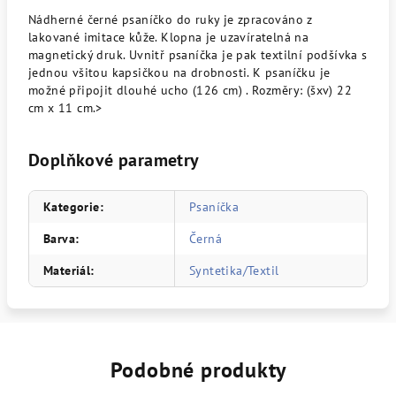
Nádherné černé psaníčko do ruky je zpracováno z
lakované imitace kůže. Klopna je uzavíratelná na
magnetický druk. Uvnitř psaníčka je pak textilní podšívka s
jednou všitou kapsičkou na drobnosti. K psaníčku je
možné připojit dlouhé ucho (126 cm) . Rozměry: (šxv) 22
cm x 11 cm.>
Doplňkové parametry
Kategorie
:
Psaníčka
Barva
:
Černá
Materiál
:
Syntetika/Textil
Podobné produkty