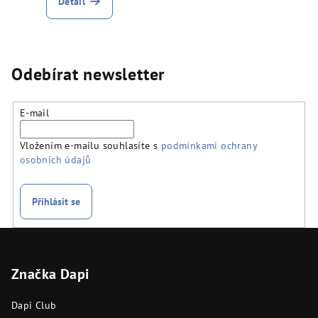
Detail
Odebírat newsletter
E-mail
Vložením e-mailu souhlasíte s
podmínkami ochrany
osobních údajů
Přihlásit se
Z
á
Značka Dapi
p
a
Dapi Club
t