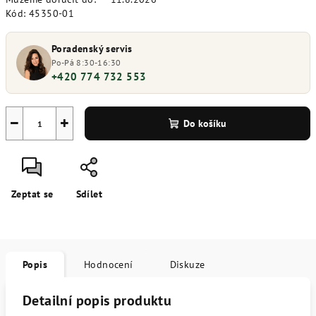
Kód:
45350-01
Poradenský servis
Po-Pá 8:30-16:30
+420 774 732 553
−
+
Do košíku
Zeptat se
Sdílet
Popis
Hodnocení
Diskuze
Detailní popis produktu