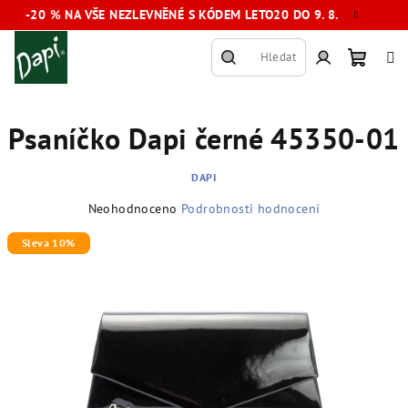
Přejít
-20 % NA VŠE NEZLEVNĚNÉ S KÓDEM LETO20 DO 9. 8.
na
obsah
Hledat
Nákup
Přihlášení
Psaníčko Dapi černé 45350-01
košík
DAPI
Průměrné
Neohodnoceno
Podrobnosti hodnocení
hodnocení
produktu
Sleva 10%
je
0,0
z
5
hvězdiček.