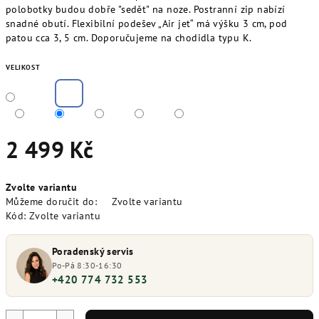
polobotky budou dobře "sedět" na noze. Postranní zip nabízí
snadné obutí. Flexibilní podešev „Air jet“ má výšku 3 cm, pod
patou cca 3, 5 cm. Doporučujeme na chodidla typu K.
VELIKOST
2 499 Kč
Měrná
Zvolte variantu
cena:
Můžeme doručit do:
Zvolte variantu
Kód:
Zvolte variantu
Poradenský servis
Po-Pá 8:30-16:30
+420 774 732 553