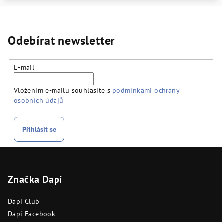
Odebírat newsletter
E-mail
Vložením e-mailu souhlasíte s
podmínkami ochrany
osobních údajů
Přihlásit se
Z
á
Značka Dapi
p
a
Dapi Club
t
Dapi Facebook