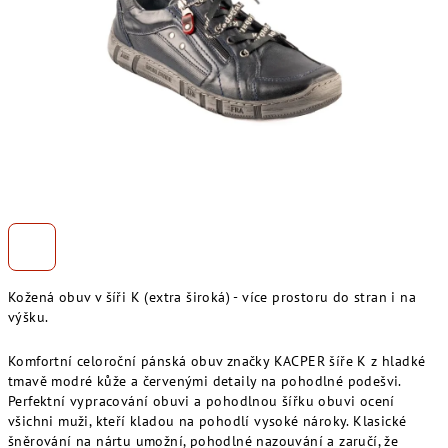
Kožená obuv v šíři K (extra široká) - více prostoru do stran i na
výšku.
Komfortní celoroční pánská obuv značky KACPER šíře K z hladké
tmavě modré kůže a červenými detaily na pohodlné podešvi.
Perfektní vypracování obuvi a pohodlnou šířku obuvi ocení
všichni muži, kteří kladou na pohodlí vysoké nároky. Klasické
šněrování na nártu umožní, pohodlné nazouvání a zaručí, že