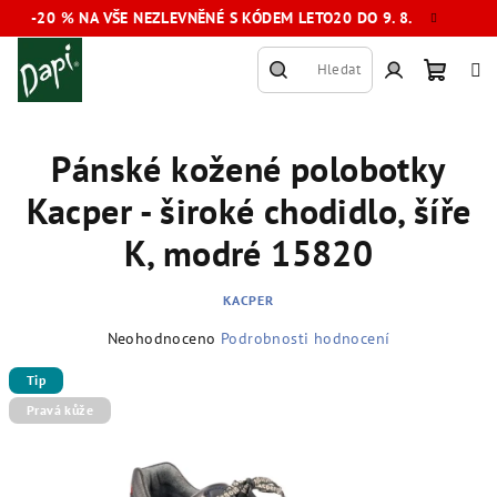
Přejít
-20 % NA VŠE NEZLEVNĚNÉ S KÓDEM LETO20 DO 9. 8.
na
obsah
Hledat
Nákup
Přihlášení
Pánské kožené polobotky
košík
Kacper - široké chodidlo, šíře
K, modré 15820
KACPER
Průměrné
Neohodnoceno
Podrobnosti hodnocení
hodnocení
produktu
Tip
je
Pravá kůže
0,0
z
5
hvězdiček.