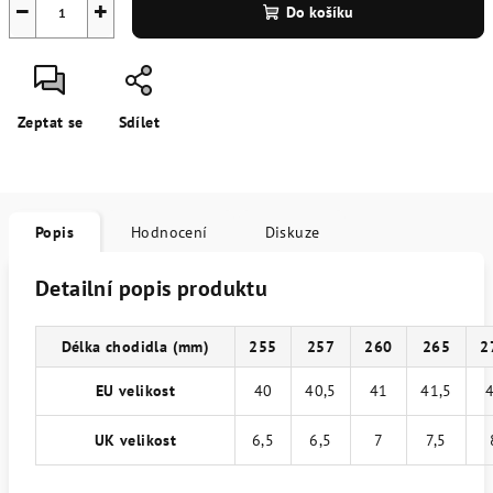
−
+
Do košíku
Zeptat se
Sdílet
Popis
Hodnocení
Diskuze
Detailní popis produktu
Délka chodidla (mm)
255
257
260
265
2
EU velikost
40
40,5
41
41,5
UK velikost
6,5
6,5
7
7,5