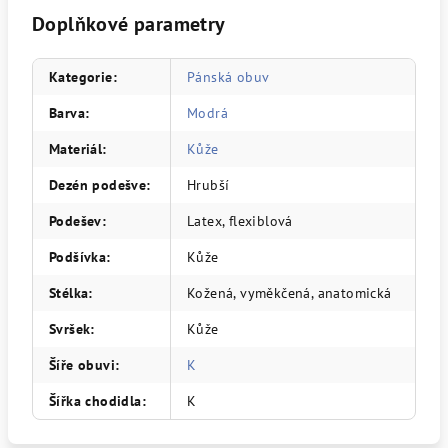
Doplňkové parametry
Kategorie
:
Pánská obuv
Barva
:
Modrá
Materiál
:
Kůže
Dezén podešve
:
Hrubší
Podešev
:
Latex, flexiblová
Podšívka
:
Kůže
Stélka
:
Kožená, vyměkčená, anatomická
Svršek
:
Kůže
Šíře obuvi
:
K
Šířka chodidla
:
K